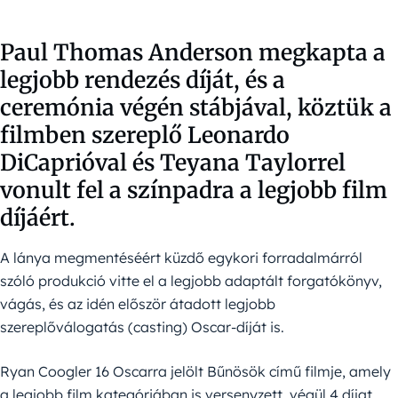
Paul Thomas Anderson megkapta a
legjobb rendezés díját, és a
ceremónia végén stábjával, köztük a
filmben szereplő Leonardo
DiCaprióval és Teyana Taylorrel
vonult fel a színpadra a legjobb film
díjáért.
A lánya megmentéséért küzdő egykori forradalmárról
szóló produkció vitte el a legjobb adaptált forgatókönyv,
vágás, és az idén először átadott legjobb
szereplőválogatás (casting) Oscar-díját is.
Ryan Coogler 16 Oscarra jelölt Bűnösök című filmje, amely
a legjobb film kategóriában is versenyzett, végül 4 díjat