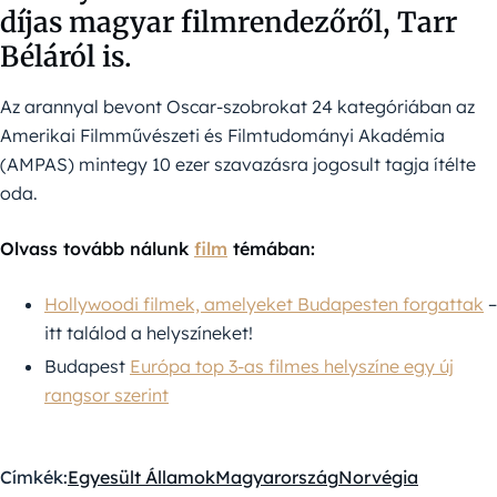
díjas magyar filmrendezőről, Tarr
Béláról is.
Az arannyal bevont Oscar-szobrokat 24 kategóriában az
Amerikai Filmművészeti és Filmtudományi Akadémia
(AMPAS) mintegy 10 ezer szavazásra jogosult tagja ítélte
oda.
Olvass tovább nálunk
film
témában:
Hollywoodi filmek, amelyeket Budapesten forgattak
–
itt találod a helyszíneket!
Budapest
Európa top 3-as filmes helyszíne egy új
rangsor szerint
Címkék:
Egyesült Államok
Magyarország
Norvégia