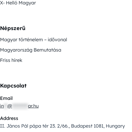
X- Helló Magyar
Népszerű
Magyar történelem – idővonal
Magyarország Bemutatása
Friss hírek
Kapcsolat
Email
in
**
@
*********
ar.hu
Address
II. János Pál pápa tér 23. 2/66., Budapest 1081, Hungary