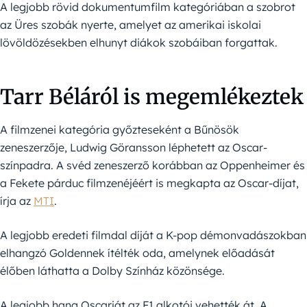
A legjobb rövid dokumentumfilm kategóriában a szobrot
az Üres szobák nyerte, amelyet az amerikai iskolai
lövöldözésekben elhunyt diákok szobáiban forgattak.
Tarr Béláról is megemlékeztek
A filmzenei kategória győzteseként a Bűnösök
zeneszerzője, Ludwig Göransson léphetett az Oscar-
színpadra. A svéd zeneszerző korábban az Oppenheimer és
a Fekete párduc filmzenéjéért is megkapta az Oscar-díjat,
írja az
MTI
.
A legjobb eredeti filmdal díját a K-pop démonvadászokban
elhangzó Goldennek ítélték oda, amelynek előadását
élőben láthatta a Dolby Színház közönsége.
A legjobb hang Oscarját az F1 alkotói vehették át. A