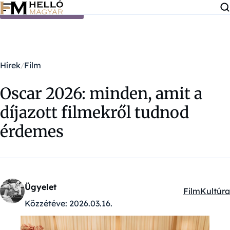
Ugrás a tartalomra
Hírek
Film
Oscar 2026: minden, amit a
díjazott filmekről tudnod
érdemes
Ügyelet
Film
Kultúra
Kategóriák:
Közzétéve:
2026.03.16.