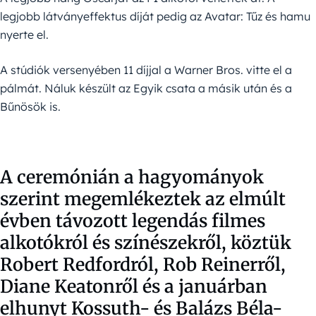
legjobb látványeffektus díját pedig az Avatar: Tűz és hamu
nyerte el.
A stúdiók versenyében 11 díjjal a Warner Bros. vitte el a
pálmát. Náluk készült az Egyik csata a másik után és a
Bűnösök is.
A ceremónián a hagyományok
szerint megemlékeztek az elmúlt
évben távozott legendás filmes
alkotókról és színészekről, köztük
Robert Redfordról, Rob Reinerről,
Diane Keatonről és a januárban
elhunyt Kossuth- és Balázs Béla-