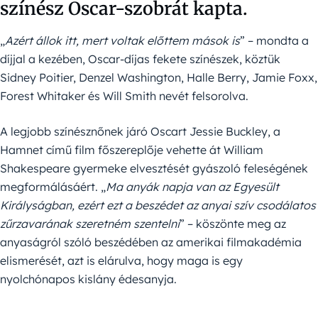
színész Oscar-szobrát kapta.
„
Azért állok itt, mert voltak előttem mások is
” – mondta a
díjjal a kezében, Oscar-díjas fekete színészek, köztük
Sidney Poitier, Denzel Washington, Halle Berry, Jamie Foxx,
Forest Whitaker és Will Smith nevét felsorolva.
A legjobb színésznőnek járó Oscart Jessie Buckley, a
Hamnet című film főszereplője vehette át William
Shakespeare gyermeke elvesztését gyászoló feleségének
megformálásáért. „
Ma anyák napja van az Egyesült
Királyságban, ezért ezt a beszédet az anyai szív csodálatos
zűrzavarának szeretném szentelni
” – köszönte meg az
anyaságról szóló beszédében az amerikai filmakadémia
elismerését, azt is elárulva, hogy maga is egy
nyolchónapos kislány édesanyja.