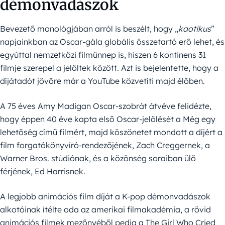
démonvadászok
Bevezető monológjában arról is beszélt, hogy „
kaotikus
”
napjainkban az Oscar-gála globális összetartó erő lehet, és
egyúttal nemzetközi filmünnep is, hiszen 6 kontinens 31
filmje szerepel a jelöltek között. Azt is bejelentette, hogy a
díjátadót jövőre már a YouTube közvetíti majd élőben.
A 75 éves Amy Madigan Oscar-szobrát átvéve felidézte,
hogy éppen 40 éve kapta első Oscar-jelölését a Még egy
lehetőség című filmért, majd köszönetet mondott a díjért a
film forgatókönyvíró-rendezőjének, Zach Creggernek, a
Warner Bros. stúdiónak, és a közönség soraiban ülő
férjének, Ed Harrisnek.
A legjobb animációs film díját a K-pop démonvadászok
alkotóinak ítélte oda az amerikai filmakadémia, a rövid
animációs filmek mezőnyéből pedig a The Girl Who Cried