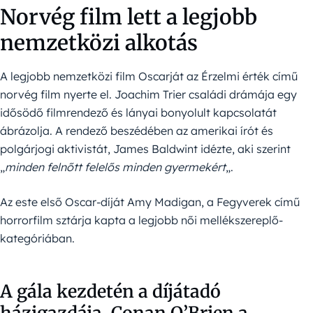
Norvég film lett a legjobb
nemzetközi alkotás
A legjobb nemzetközi film Oscarját az Érzelmi érték című
norvég film nyerte el. Joachim Trier családi drámája egy
idősödő filmrendező és lányai bonyolult kapcsolatát
ábrázolja. A rendező beszédében az amerikai írót és
polgárjogi aktivistát, James Baldwint idézte, aki szerint
„
minden felnőtt felelős minden gyermekért
„.
Az este első Oscar-díját Amy Madigan, a Fegyverek című
horrorfilm sztárja kapta a legjobb női mellékszereplő-
kategóriában.
A gála kezdetén a díjátadó
házigazdája, Conan O’Brien a