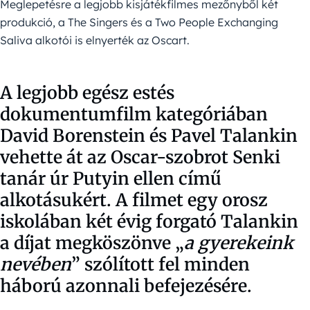
Meglepetésre a legjobb kisjátékfilmes mezőnyből két
produkció, a The Singers és a Two People Exchanging
Saliva alkotói is elnyerték az Oscart.
A legjobb egész estés
dokumentumfilm kategóriában
David Borenstein és Pavel Talankin
vehette át az Oscar-szobrot Senki
tanár úr Putyin ellen című
alkotásukért. A filmet egy orosz
iskolában két évig forgató Talankin
a díjat megköszönve „
a gyerekeink
nevében
” szólított fel minden
háború azonnali befejezésére.