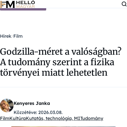
Ugrás a tartalomra
Hírek
Film
Godzilla-méret a valóságban?
A tudomány szerint a fizika
törvényei miatt lehetetlen
Kenyeres Janka
Közzétéve:
2026.03.08.
Film
Kultúra
Kutatás, technológia, MI
Tudomány
Kategóriák: