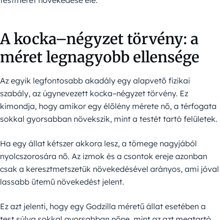
A kocka–négyzet törvény: a
méret legnagyobb ellensége
Az egyik legfontosabb akadály egy alapvető fizikai
szabály, az úgynevezett kocka–négyzet törvény. Ez
kimondja, hogy amikor egy élőlény mérete nő, a térfogata
sokkal gyorsabban növekszik, mint a testét tartó felületek.
Ha egy állat kétszer akkora lesz, a tömege nagyjából
nyolcszorosára nő. Az izmok és a csontok ereje azonban
csak a keresztmetszetük növekedésével arányos, ami jóval
lassabb ütemű növekedést jelent.
Ez azt jelenti, hogy egy Godzilla méretű állat esetében a
test súlya sokkal gyorsabban nőne, mint az azt megtartó