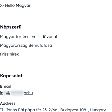
X- Helló Magyar
Népszerű
Magyar történelem – idővonal
Magyarország Bemutatása
Friss hírek
Kapcsolat
Email
in
**
@
*********
ar.hu
Address
II. János Pál pápa tér 23. 2/66., Budapest 1081, Hungary