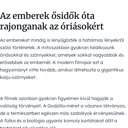
Az emberek ősidők óta
rajonganak az óriásokért
Az embereket mindig is lenyűgözték a hatalmas lényekről
szóló történetek. A mítoszokban gyakran találkozunk
óriásokkal és szörnyekkel, amelyek sokkal nagyobbak és
erősebbek az embernél. A modern filmipar ezt a
hagyományt vitte tovább, amikor létrehozta a gigantikus
kaiju-szörnyeket.
A filmek azonban gyakran figyelmen kívül hagyják a
valóság törvényeit. A Godzilla-méret a vásznon látványos,
de a természetben egészen más szabályok érvényesülnek.
A fizika és a biológia ugyanis komoly korlátokat állít a
testméret növekedése elé.