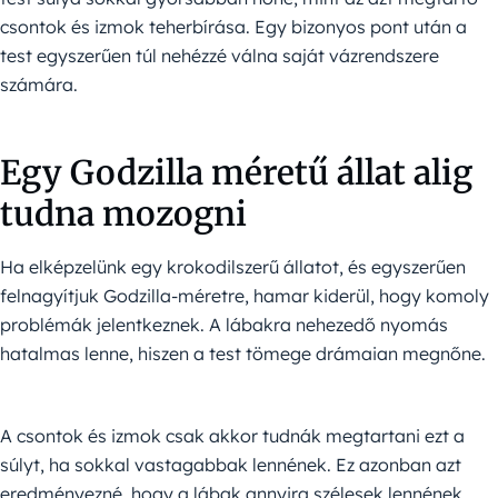
csontok és izmok teherbírása. Egy bizonyos pont után a
test egyszerűen túl nehézzé válna saját vázrendszere
számára.
Egy Godzilla méretű állat alig
tudna mozogni
Ha elképzelünk egy krokodilszerű állatot, és egyszerűen
felnagyítjuk Godzilla-méretre, hamar kiderül, hogy komoly
problémák jelentkeznek. A lábakra nehezedő nyomás
hatalmas lenne, hiszen a test tömege drámaian megnőne.
A csontok és izmok csak akkor tudnák megtartani ezt a
súlyt, ha sokkal vastagabbak lennének. Ez azonban azt
eredményezné, hogy a lábak annyira szélesek lennének,