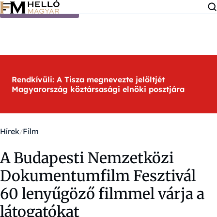
Ugrás a tartalomra
Rendkívüli: A Tisza megnevezte jelöltjét
Magyarország köztársasági elnöki posztjára
Hírek
Film
A Budapesti Nemzetközi
Dokumentumfilm Fesztivál
60 lenyűgöző filmmel várja a
látogatókat