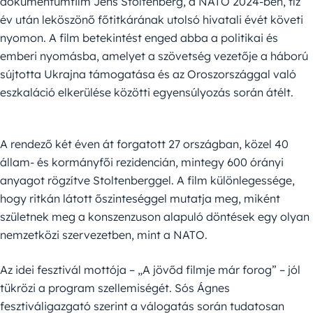
dokumentumfilm Jens Stoltenberg, a NATO 2024-ben, tíz
év után leköszönő főtitkárának utolsó hivatali évét követi
nyomon. A film betekintést enged abba a politikai és
emberi nyomásba, amelyet a szövetség vezetője a háború
sújtotta Ukrajna támogatása és az Oroszországgal való
eszkaláció elkerülése közötti egyensúlyozás során átélt.
A rendező két éven át forgatott 27 országban, közel 40
állam- és kormányfői rezidencián, mintegy 600 órányi
anyagot rögzítve Stoltenberggel. A film különlegessége,
hogy ritkán látott őszinteséggel mutatja meg, miként
születnek meg a konszenzuson alapuló döntések egy olyan
nemzetközi szervezetben, mint a NATO.
Az idei fesztivál mottója – „A jövőd filmje már forog” – jól
tükrözi a program szellemiségét. Sós Ágnes
fesztiváligazgató szerint a válogatás során tudatosan