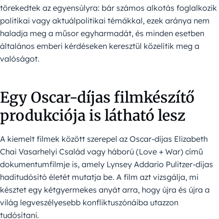
törekedtek az egyensúlyra: bár számos alkotás foglalkozik
politikai vagy aktuálpolitikai témákkal, ezek aránya nem
haladja meg a műsor egyharmadát, és minden esetben
általános emberi kérdéseken keresztül közelítik meg a
valóságot.
Egy Oscar-díjas filmkészítő
produkciója is látható lesz
A kiemelt filmek között szerepel az Oscar-díjas Elizabeth
Chai Vasarhelyi Család vagy háború (Love + War) című
dokumentumfilmje is, amely Lynsey Addario Pulitzer-díjas
haditudósító életét mutatja be. A film azt vizsgálja, mi
késztet egy kétgyermekes anyát arra, hogy újra és újra a
világ legveszélyesebb konfliktuszónáiba utazzon
tudósítani.