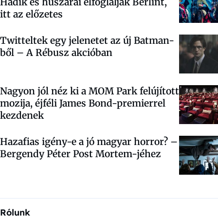
Hadik és huszárai elfoglalják Berlint,
itt az előzetes
Twitteltek egy jelenetet az új Batman-
ből – A Rébusz akcióban
Nagyon jól néz ki a MOM Park felújított
mozija, éjféli James Bond-premierrel
kezdenek
Hazafias igény-e a jó magyar horror? –
Bergendy Péter Post Mortem-jéhez
Rólunk