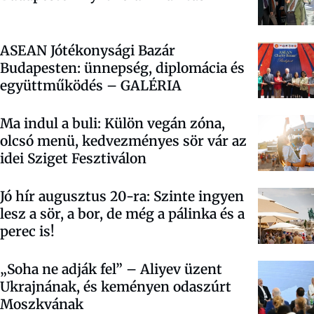
ASEAN Jótékonysági Bazár
Budapesten: ünnepség, diplomácia és
együttműködés – GALÉRIA
Ma indul a buli: Külön vegán zóna,
olcsó menü, kedvezményes sör vár az
idei Sziget Fesztiválon
Jó hír augusztus 20-ra: Szinte ingyen
lesz a sör, a bor, de még a pálinka és a
perec is!
„Soha ne adják fel” – Aliyev üzent
Ukrajnának, és keményen odaszúrt
Moszkvának