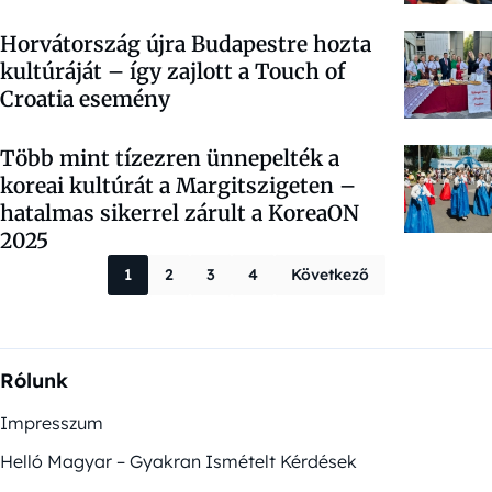
Horvátország újra Budapestre hozta
kultúráját – így zajlott a Touch of
Croatia esemény
Több mint tízezren ünnepelték a
koreai kultúrát a Margitszigeten –
hatalmas sikerrel zárult a KoreaON
2025
Bejegyzések la
1
2
3
4
Következő
Rólunk
Impresszum
Helló Magyar – Gyakran Ismételt Kérdések