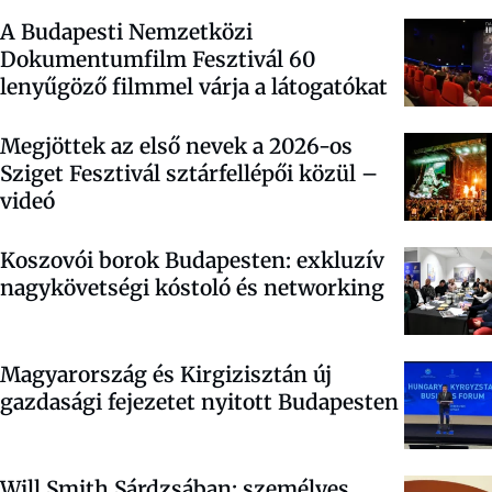
A Budapesti Nemzetközi
Dokumentumfilm Fesztivál 60
lenyűgöző filmmel várja a látogatókat
Megjöttek az első nevek a 2026-os
Sziget Fesztivál sztárfellépői közül –
videó
Koszovói borok Budapesten: exkluzív
nagykövetségi kóstoló és networking
Magyarország és Kirgizisztán új
gazdasági fejezetet nyitott Budapesten
Will Smith Sárdzsában: személyes