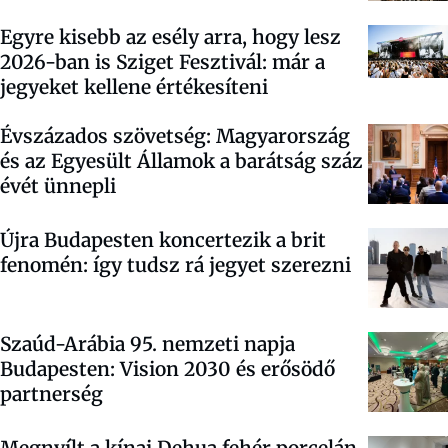
Egyre kisebb az esély arra, hogy lesz
2026-ban is Sziget Fesztivál: már a
jegyeket kellene értékesíteni
Évszázados szövetség: Magyarország
és az Egyesült Államok a barátság száz
évét ünnepli
Újra Budapesten koncertezik a brit
fenomén: így tudsz rá jegyet szerezni
Szaúd-Arábia 95. nemzeti napja
Budapesten: Vision 2030 és erősödő
partnerség
Megnyílt a kínai Dehua fehér porcelán