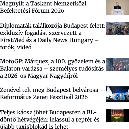
Megnyílt a Taskent Nemzetközi
Befektetési Fórum 2026
Diplomaták találkozója Budapest felett:
exkluzív fogadást szervezett a
FirstMed és a Daily News Hungary –
fotók, videó
MotoGP: Márquez, a 100. győzelem és a
Balaton varázsa – személyes tudósítás
a 2026-os Magyar Nagydíjról
Zenével telt meg Budapest belvárosa –
Református Zenei Fesztivál 2026
Teljes káosz jöhet Budapesten a BL-
döntő hétvégéjén: lelassul a reptér és
újabb taxisblokád is lehet