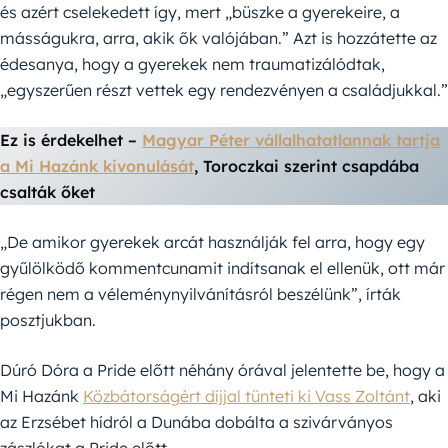
és azért cselekedett így, mert „büszke a gyerekeire, a
másságukra, arra, akik ők valójában.” Azt is hozzátette az
édesanya, hogy a gyerekek nem traumatizálódtak,
„egyszerűen részt vettek egy rendezvényen a családjukkal.”
Ez is érdekelhet –
Magyar Péter vállalhatatlannak tartja
a Mi Hazánk kivonulását
, Toroczkai szerint csapdába
csalták őket
„De amikor gyerekek arcát használják fel arra, hogy egy
gyűlölködő kommentcunamit indítsanak el ellenük, ott már
régen nem a véleménynyilvánításról beszélünk”, írták
posztjukban.
Dúró Dóra a Pride előtt néhány órával jelentette be, hogy a
Mi Hazánk
Közbátorságért díjjal tünteti ki Vass Zoltánt
, aki
az Erzsébet hídról a Dunába dobálta a szivárványos