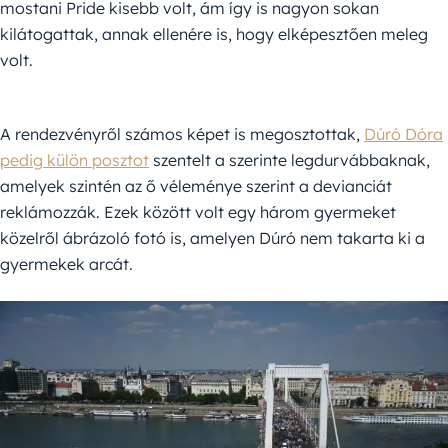
mostani Pride kisebb volt, ám így is nagyon sokan
kilátogattak, annak ellenére is, hogy elképesztően meleg
volt.
A rendezvényről számos képet is megosztottak,
Dúró Dóra
pedig külön posztot
szentelt a szerinte legdurvábbaknak,
amelyek szintén az ő véleménye szerint a devianciát
reklámozzák. Ezek között volt egy három gyermeket
közelről ábrázoló fotó is, amelyen Dúró nem takarta ki a
gyermekek arcát.