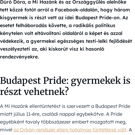
Dúró Dóra, a Mi Hazánk és az Országgyűlés alelnöke
tett közzé fotót arról a Facebook-oldalán, hogy három
kisgyermek is részt vett az idei Budapest Pride-on. Az
esetet felháborodás követte, a radikális politikus
kénytelen volt eltávolítani oldaláról a képet és azzal
védekezik, a gyermekei egészséges testi-lelki fejlődését
veszélyezteti az, aki kiskorút visz ki hasonló
rendezvényekre.
Budapest Pride: gyermekek is
részt vehetnek?
A Mi Hazánk ellentüntetést is szervezett a Budapest Pride
miatt július 11-ére, családi nappal egybekötve. A Pride
egyébként tavaly többszázezer embert mozgatott meg,
mivel
az Orbán-rendszer elleni hatalmas tüntetéssé vált
. A