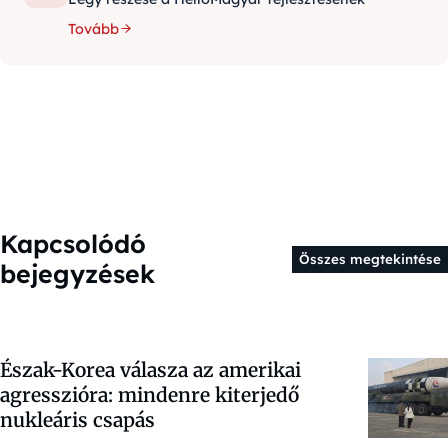
Tovább
Kapcsolódó
Összes megtekintése
bejegyzések
Észak-Korea válasza az amerikai
agresszióra: mindenre kiterjedő
nukleáris csapás