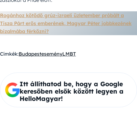
zászlókat a Pride előtt.
Rogánhoz kötődő grúz-izraeli üzletember próbált a
Tisza Párt erős emberének, Magyar Péter jobbkezének
bizalmába férkőzni?
Címkék:
Budapest
esemény
LMBT
Itt állíthatod be, hogy a Google
keresőben elsők között legyen a
HelloMagyar!