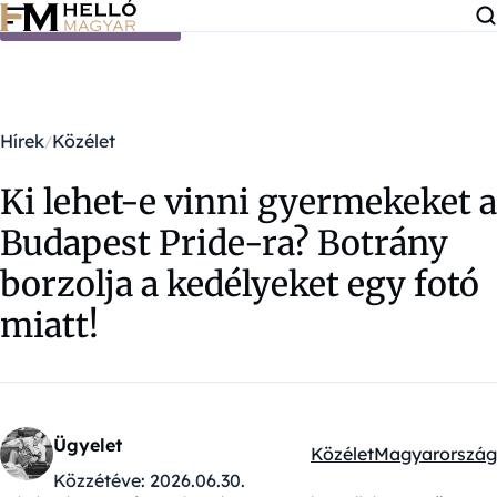
Ugrás a tartalomra
Hírek
Közélet
Ki lehet-e vinni gyermekeket a
Budapest Pride-ra? Botrány
borzolja a kedélyeket egy fotó
miatt!
Ügyelet
Közélet
Magyarország
Kategóriák:
Közzétéve:
2026.06.30.