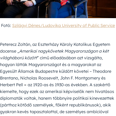
Fotó:
Szilágyi Dénes/Ludovika University of Public Service
Peterecz Zoltán, az Eszterházy Károly Katolikus Egyetem
docense „
Amerikai nagykövetek Magyarországon a két
világháború között
” című előadásában azt vizsgálta,
hogyan látták Magyarországot és a magyarokat az
Egyesült Államok Budapestre küldött követei – Theodore
Brentano, Nicholas Roosevelt, John F. Montgomery és
Herbert Pell
–
az 1920-as és 1930-as években. A szakértő
kiemelte, hogy ezek az amerikai képviselők nem hivatásos
diplomaták voltak, hanem többnyire politikai kinevezettek
(párthoz kötődő személyek, főként republikánusok), akik
gyakran kevés tapasztalattal, de személyes ambícióval