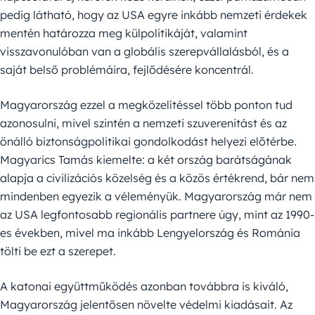
pedig látható, hogy az USA egyre inkább nemzeti érdekek
mentén határozza meg külpolitikáját, valamint
visszavonulóban van a globális szerepvállalásból, és a
saját belső problémáira, fejlődésére koncentrál.
Magyarország ezzel a megközelítéssel több ponton tud
azonosulni, mivel szintén a nemzeti szuverenitást és az
önálló biztonságpolitikai gondolkodást helyezi előtérbe.
Magyarics Tamás kiemelte: a két ország barátságának
alapja a civilizációs közelség és a közös értékrend, bár nem
mindenben egyezik a véleményük. Magyarország már nem
az USA legfontosabb regionális partnere úgy, mint az 1990-
es években, mivel ma inkább Lengyelország és Románia
tölti be ezt a szerepet.
A katonai együttműködés azonban továbbra is kiváló,
Magyarország jelentősen növelte védelmi kiadásait. Az