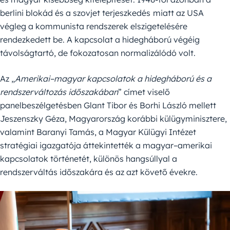
berlini blokád és a szovjet terjeszkedés
miatt az USA
végleg a kommunista rendszerek elszigetelésére
rendezkedett be. A kapcsolat a hidegháború végéig
távolságtartó, de fokozatosan normalizálódó volt.
Az „
Amerikai–magyar kapcsolatok a hidegháború és a
rendszerváltozás időszakában
” címet viselő
panelbeszélgetésben Glant Tibor és Borhi László mellett
Jeszenszky Géza, Magyarország korábbi külügyminisztere,
valamint Baranyi Tamás, a Magyar Külügyi Intézet
stratégiai igazgatója áttekintették a magyar–amerikai
kapcsolatok történetét, különös hangsúllyal a
rendszerváltás időszakára és az azt követő évekre.