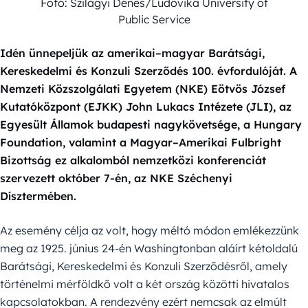
Fotó: Szilágyi Dénes/Ludovika University of
Public Service
Idén ünnepeljük az amerikai–magyar Barátsági,
Kereskedelmi és Konzuli Szerződés 100. évfordulóját. A
Nemzeti Közszolgálati Egyetem (NKE) Eötvös József
Kutatóközpont (EJKK) John Lukacs Intézete (JLI), az
Egyesült Államok budapesti nagykövetsége, a Hungary
Foundation, valamint a Magyar–Amerikai Fulbright
Bizottság ez alkalomból nemzetközi konferenciát
szervezett október 7-én, az NKE Széchenyi
Dísztermében.
Az esemény célja az volt, hogy méltó módon emlékezzünk
meg az 1925. június 24-én Washingtonban aláírt kétoldalú
Barátsági, Kereskedelmi és Konzuli Szerződésről, amely
történelmi mérföldkő volt a két ország közötti hivatalos
kapcsolatokban. A rendezvény ezért nemcsak az elmúlt