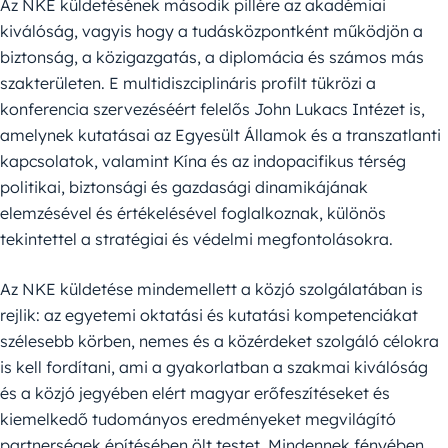
Az NKE küldetésének második pillére az akadémiai
kiválóság, vagyis hogy a tudásközpontként működjön a
biztonság, a közigazgatás, a diplomácia és számos más
szakterületen. E multidiszciplináris profilt tükrözi a
konferencia szervezéséért felelős John Lukacs Intézet is,
amelynek kutatásai az Egyesült Államok és a transzatlanti
kapcsolatok, valamint Kína és az indopacifikus térség
politikai, biztonsági és gazdasági dinamikájának
elemzésével és értékelésével foglalkoznak, különös
tekintettel a stratégiai és védelmi megfontolásokra.
Az NKE küldetése mindemellett a közjó szolgálatában is
rejlik: az egyetemi oktatási és kutatási kompetenciákat
szélesebb körben, nemes és a közérdeket szolgáló célokra
is kell fordítani, ami a gyakorlatban a szakmai kiválóság
és a közjó jegyében elért magyar erőfeszítéseket és
kiemelkedő tudományos eredményeket megvilágító
partnerségek építésében ölt testet. Mindennek fényében