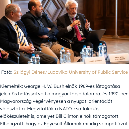
Fotó:
Szilágyi Dénes/Ludovika University of Public Service
Kiemelték: George H. W. Bush elnök 1989-es látogatása
jelentős hatással volt a magyar társadalomra, és 1990-ben
Magyarország végérvényesen a nyugati orientációt
választotta. Megvitatták a NATO-csatlakozás
előkészületeit is, amelyet Bill Clinton elnök támogatott.
Elhangzott, hogy az Egyesült Államok mindig szimpátiával