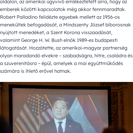
oldalon, az amerikai ügyvivő emlékeztetett arra, hogy az
emberek közötti kapcsolatok még akkor fennmaradtak.
Robert Palladino felidézte egyebek mellett az 1956-os
menekültek befogadását, a Mindszenty József bíborosnak
nyújtott menedéket, a Szent Korona visszaadását,
valamint George H. W. Bush elnök 1989-es budapesti
látogatását. Hozzátette, az amerikai-magyar partnerség
olyan maradandó elvekre – szabadságra, hitre, családra és
a szuverenitásra – épül, amelyek a mai együttműködés
számára is ihlető erővel hatnak.