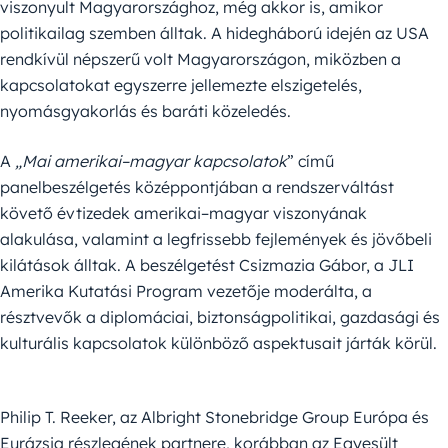
viszonyult Magyarországhoz, még akkor is, amikor
politikailag szemben álltak. A hidegháború idején az USA
rendkívül népszerű volt Magyarországon, miközben a
kapcsolatokat egyszerre jellemezte elszigetelés,
nyomásgyakorlás és baráti közeledés.
A
„Mai amerikai–magyar kapcsolatok
” című
panelbeszélgetés középpontjában a rendszerváltást
követő évtizedek amerikai–magyar viszonyának
alakulása, valamint a legfrissebb fejlemények és jövőbeli
kilátások álltak. A beszélgetést Csizmazia Gábor, a JLI
Amerika Kutatási Program vezetője moderálta, a
résztvevők a diplomáciai, biztonságpolitikai, gazdasági és
kulturális kapcsolatok különböző aspektusait járták körül.
Philip T. Reeker, az Albright Stonebridge Group Európa és
Eurázsia részlegének partnere, korábban az Egyesült