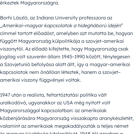
érkeztek Magyarországra.
Borhi László, az Indiana University professzora az
„
Amerikai–magyar kapcsolatok a hidegháború idején
”
címmel tartott előadást, amelyben azt mutatta be, hogyan
függött Magyarország külpolitikája a szovjet–amerikai
viszonytól. Az előadó kifejtette, hogy Magyarország csak
jogilag volt szuverén állam 1945–1990 között, ténylegesen
a Szovjetunió befolyása alatt állt,
így a
magyar–amerikai
kapcsolatok nem önállóan léteztek, hanem a szovjet–
amerikai viszony függvényei voltak.
1947 után a realista, feltartóztatási politika vált
uralkodóvá, ugyanakkor az USA még nyitott volt
Magyarországgal kapcsolatban: az amerikaiak
közbenjárására Magyarország visszakapta
aranykészletét,
valamint az amerikaiak megakadályozták a teljes német
és magyar kisebbség kitelepítését. 1948-tól azonban a