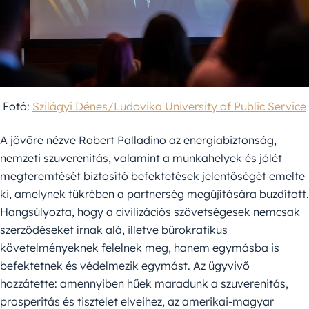
Fotó:
Szilágyi Dénes/Ludovika University of Public Service
A jövőre nézve Robert Palladino az energiabiztonság,
nemzeti szuverenitás, valamint a munkahelyek és jólét
megteremtését biztosító befektetések jelentőségét emelte
ki, amelynek tükrében a partnerség megújítására buzdított.
Hangsúlyozta, hogy a civilizációs szövetségesek nemcsak
szerződéseket írnak alá, illetve bürokratikus
követelményeknek felelnek meg, hanem egymásba is
befektetnek és védelmezik egymást. Az ügyvivő
hozzátette: amennyiben hűek maradunk a szuverenitás,
prosperitás és tisztelet elveihez, az amerikai-magyar