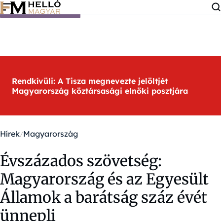
Ugrás a tartalomra
Rendkívüli: A Tisza megnevezte jelöltjét
Magyarország köztársasági elnöki posztjára
Hírek
Magyarország
Évszázados szövetség:
Magyarország és az Egyesült
Államok a barátság száz évét
ünnepli