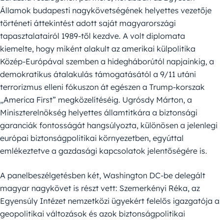
Államok budapesti nagykövetségének helyettes vezetője
történeti áttekintést adott saját magyarországi
tapasztalatairól 1989-től kezdve. A volt diplomata
kiemelte, hogy miként alakult az amerikai külpolitika
Közép-Európával szemben a hidegháborútól napjainkig, a
demokratikus átalakulás támogatásától a 9/11 utáni
terrorizmus elleni fókuszon át egészen a Trump-korszak
„America First” megközelítéséig. Ugrósdy Márton, a
Miniszterelnökség helyettes államtitkára a biztonsági
garanciák fontosságát hangsúlyozta, különösen a jelenlegi
európai biztonságpolitikai környezetben, egyúttal
emlékeztetve a gazdasági kapcsolatok jelentőségére is.
A panelbeszélgetésben két, Washington DC-be delegált
magyar nagykövet is részt vett: Szemerkényi Réka, az
Egyensúly Intézet nemzetközi ügyekért felelős igazgatója a
geopolitikai változások és azok biztonságpolitikai