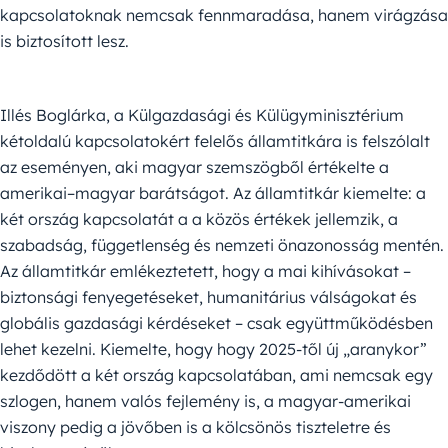
kapcsolatoknak nemcsak fennmaradása, hanem virágzása
is biztosított lesz.
Illés Boglárka, a Külgazdasági és Külügyminisztérium
kétoldalú kapcsolatokért felelős államtitkára is felszólalt
az eseményen, aki magyar szemszögből értékelte a
amerikai–magyar barátságot. Az államtitkár kiemelte: a
két ország kapcsolatát a a közös értékek jellemzik, a
szabadság, függetlenség és nemzeti önazonosság mentén.
Az államtitkár emlékeztetett, hogy a mai kihívásokat –
biztonsági fenyegetéseket, humanitárius válságokat és
globális gazdasági kérdéseket – csak együttműködésben
lehet kezelni. Kiemelte, hogy hogy 2025-től új „aranykor”
kezdődött a két ország kapcsolatában, ami nemcsak egy
szlogen, hanem valós fejlemény is, a magyar-amerikai
viszony pedig a jövőben is a kölcsönös tiszteletre és