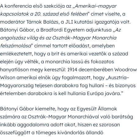
A konferencia első szekciója az „
Amerikai–magyar
kapcsolatok a 20. század első felében
” címet viselte, a
moderátor Tárnok Balázs, a JLI kutatási igazgatója volt.
Bátonyi Gábor, a Bradfordi Egyetem adjunktusa „
Az
angolszász világ és az Osztrák–Magyar Monarchia
felszámolása
” címmel tartott előadást, amelyben
emlékeztetett, hogy a brit és amerikai vezetők a század
elején úgy vélték, a monarchia lassú és fokozatos
hanyatláson megy keresztül: 1914 decemberében Woodrow
Wilson amerikai elnök úgy fogalmazott, hogy „Ausztria–
Magyarország teljesen darabokra fog hullani – és bizonyos
értelemben darabokra is kell hullania Európa javára.”
Bátonyi Gábor kiemelte, hogy az Egyesült Államok
számára az Osztrák–Magyar Monarchiával való barátság
inkább aggodalomra adott okot, hiszen ez szorosan
összefüggött a tömeges kivándorlás állandó