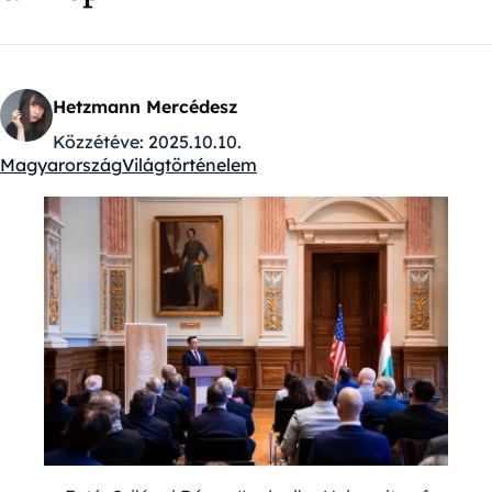
Hetzmann Mercédesz
Közzétéve:
2025.10.10.
Magyarország
Világtörténelem
Kategóriák: