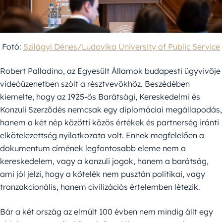
Fotó:
Szilágyi Dénes/Ludovika University of Public Service
Robert Palladino, az Egyesült Államok budapesti ügyvivője
videóüzenetben szólt a résztvevőkhöz. Beszédében
kiemelte, hogy az 1925-ös Barátsági, Kereskedelmi és
Konzuli Szerződés nemcsak egy diplomáciai megállapodás,
hanem a két nép közötti közös értékek és partnerség iránti
elkötelezettség nyilatkozata volt. Ennek megfelelően a
dokumentum címének legfontosabb eleme nem a
kereskedelem, vagy a konzuli jogok, hanem a barátság,
ami jól jelzi, hogy a kötelék nem pusztán politikai, vagy
tranzakcionális, hanem civilizációs értelemben létezik.
Bár a két ország az elmúlt 100 évben nem mindig állt egy