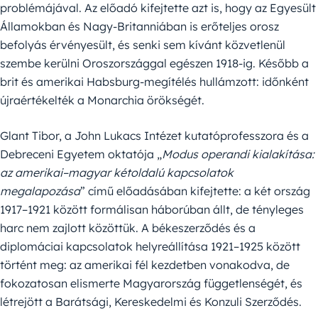
problémájával. Az előadó kifejtette azt is, hogy az Egyesült
Államokban és Nagy-Britanniában is erőteljes orosz
befolyás érvényesült, és senki sem kívánt közvetlenül
szembe kerülni Oroszországgal egészen 1918-ig. Később a
brit és amerikai Habsburg-megítélés hullámzott: időnként
újraértékelték a Monarchia örökségét.
Glant Tibor, a John Lukacs Intézet kutatóprofesszora és a
Debreceni Egyetem oktatója „
Modus operandi kialakítása:
az amerikai–magyar kétoldalú kapcsolatok
megalapozása
” című előadásában kifejtette: a két ország
1917–1921 között formálisan háborúban állt, de tényleges
harc nem zajlott közöttük. A békeszerződés és a
diplomáciai kapcsolatok helyreállítása 1921–1925 között
történt meg: az amerikai fél kezdetben vonakodva, de
fokozatosan elismerte Magyarország függetlenségét, és
létrejött a Barátsági, Kereskedelmi és Konzuli Szerződés.