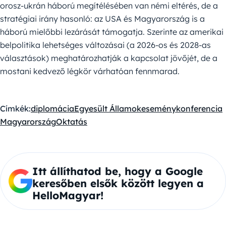
orosz-ukrán háború megítélésében van némi eltérés, de a
stratégiai irány hasonló: az USA és Magyarország is a
háború mielőbbi lezárását támogatja. Szerinte az amerikai
belpolitika lehetséges változásai (a 2026-os és 2028-as
választások) meghatározhatják a kapcsolat jövőjét, de a
mostani kedvező légkör várhatóan fennmarad.
Címkék:
diplomácia
Egyesült Államok
esemény
konferencia
Magyarország
Oktatás
Itt állíthatod be, hogy a Google
keresőben elsők között legyen a
HelloMagyar!