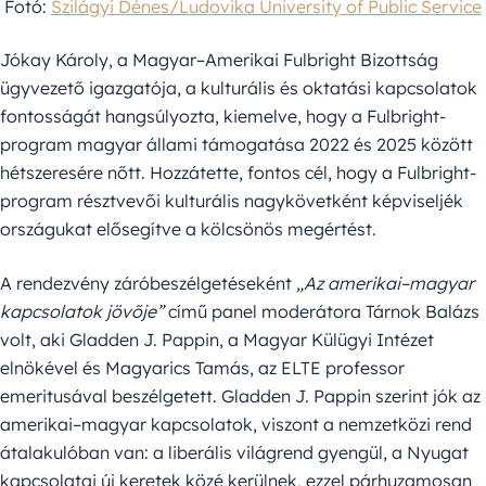
Fotó:
Szilágyi Dénes/Ludovika University of Public Service
Jókay Károly, a Magyar–Amerikai Fulbright Bizottság
ügyvezető igazgatója, a kulturális és oktatási kapcsolatok
fontosságát hangsúlyozta, kiemelve, hogy a Fulbright-
program magyar állami támogatása 2022 és 2025 között
hétszeresére nőtt. Hozzátette, fontos cél, hogy a Fulbright-
program résztvevői kulturális nagykövetként képviseljék
országukat elősegítve a kölcsönös megértést.
A rendezvény záróbeszélgetéseként
„Az amerikai–magyar
kapcsolatok jövője”
című panel moderátora Tárnok Balázs
volt, aki Gladden J. Pappin, a Magyar Külügyi Intézet
elnökével és Magyarics Tamás, az ELTE professor
emeritusával beszélgetett. Gladden J. Pappin szerint jók az
amerikai–magyar kapcsolatok, viszont a nemzetközi rend
átalakulóban van: a liberális világrend gyengül, a Nyugat
kapcsolatai új keretek közé kerülnek, ezzel párhuzamosan