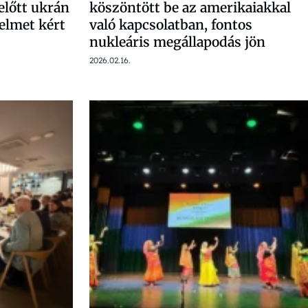
előtt ukrán
köszöntött be az amerikaiakkal
delmet kért
való kapcsolatban, fontos
nukleáris megállapodás jön
2026.02.16.