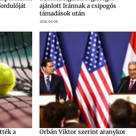
fordulóját
ajánlott Iránnak a csipogós
támadások után
2026.04.08.
tték a
Orbán Viktor szerint aranykor