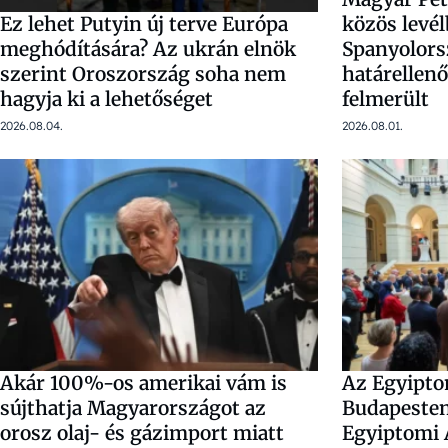
közös levél
Ez lehet Putyin új terve Európa
Spanyolors
meghódítására? Az ukrán elnök
határellenő
szerint Oroszország soha nem
felmerült
hagyja ki a lehetőséget
2026.08.01.
2026.08.04.
Akár 100%-os amerikai vám is
Az Egyipto
sújthatja Magyarországot az
Budapesten
orosz olaj- és gázimport miatt
Egyiptomi 