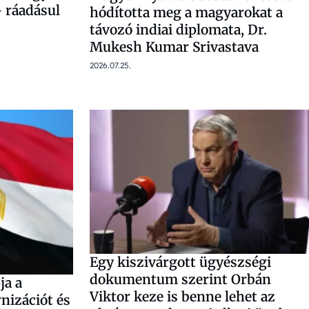
– ráadásul
hódította meg a magyarokat a
távozó indiai diplomata, Dr.
Mukesh Kumar Srivastava
2026.07.25.
Egy kiszivárgott ügyészségi
dokumentum szerint Orbán
ja a
Viktor keze is benne lehet az
nizációt és