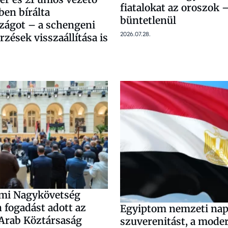
fiatalokat az oroszok 
ben bírálta
büntetlenül
zágot – a schengeni
2026.07.28.
rzések visszaállítása is
mi Nagykövetség
 fogadást adott az
Egyiptom nemzeti nap
Arab Köztársaság
szuverenitást, a moder