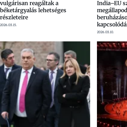
vulgárisan reagáltak a
India–EU s
béketárgyalás lehetséges
megállapod
részleteire
beruházáso
kapcsolódá
2026.03.15.
2026.03.10.