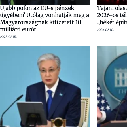
Újabb pofon az EU-s pénzek
Tajani olas
ügyében? Utólag vonhatják meg a
2026-os tél
Magyarországnak kifizetett 10
„békét épí
milliárd eurót
2026.02.10.
2026.02.15.