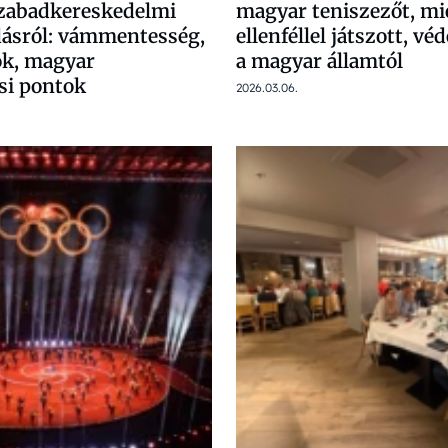
zabadkereskedelmi
magyar teniszezőt, mi
ásról: vámmentesség,
ellenféllel játszott, vé
k, magyar
a magyar államtól
si pontok
2026.03.06.