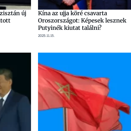
zisztán új
Kína az ujja köré csavarta
tott
Oroszországot: Képesek lesznek
Putyinék kiutat találni?
2025.11.15.