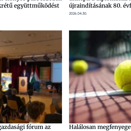
okrétű együttműködést
újraindításának 80. év
2026.04.30.
gazdasági fórum az
Halálosan megfenyege