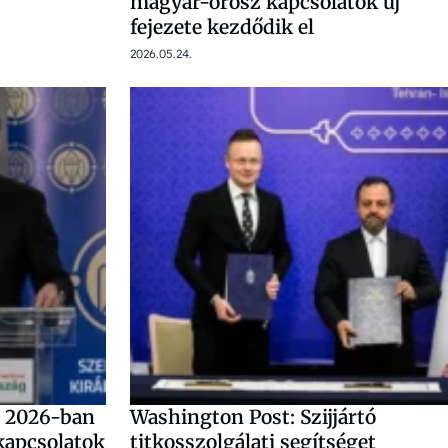
magyar-orosz kapcsolatok új
fejezete kezdődik el
2026.05.24.
g 2026-ban
Washington Post: Szijjártó
kapcsolatok
titkosszolgálati segítséget