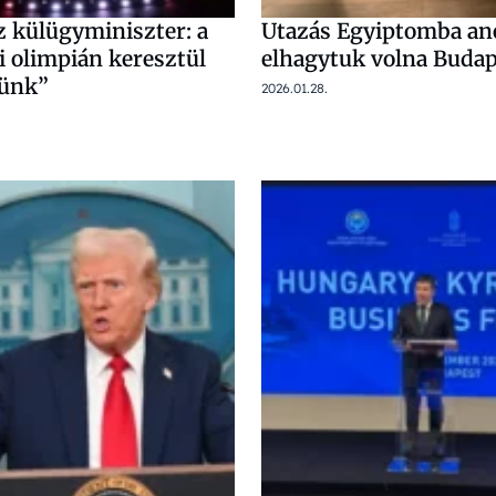
z külügyminiszter: a
Utazás Egyiptomba ané
i olimpián keresztül
elhagytuk volna Budap
tünk”
2026.01.28.