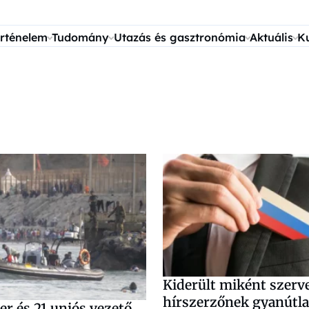
rténelem
Tudomány
Utazás és gasztronómia
Aktuális
K
Kiderült miként szerv
hírszerzőnek gyanútl
r és 21 uniós vezető