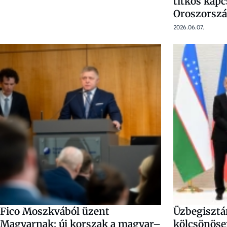
titkos kapcs
Oroszorszá
2026.06.07.
Fico Moszkvából üzent
Üzbegisztá
Magyarnak: új korszak a magyar–
kölcsönöse