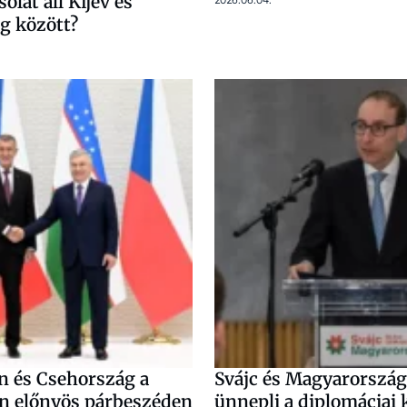
olat áll Kijev és
g között?
n és Csehország a
Svájc és Magyarorszá
n előnyös párbeszéden
ünnepli a diplomáciai 