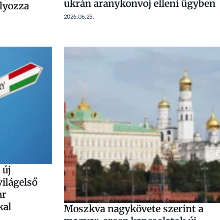
ukrán aranykonvoj elleni ügyben
lyozza
2026.06.25.
 új
világelső
ar
kal
Moszkva nagykövete szerint a