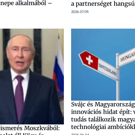
nepe alkalmából –
a partnerséget hangsú
2026.07.09.
Svájc és Magyarország
innovációs hidat épít: 
tudás találkozik magy
technológiai ambíciók
ismerés Moszkvából:
2026.06.04.