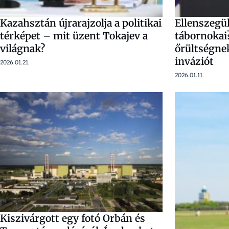
Kazahsztán újrarajzolja a politikai
Ellenszeg
térképet – mit üzent Tokajev a
tábornokai?
világnak?
őrültségnek
inváziót
2026.01.21.
2026.01.11.
Kiszivárgott egy fotó Orbán és