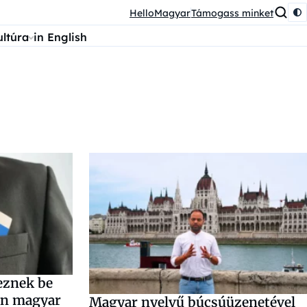
HelloMagyar
Támogass minket
ultúra
in English
eznek be
an magyar
Magyar nyelvű búcsúüzenetével