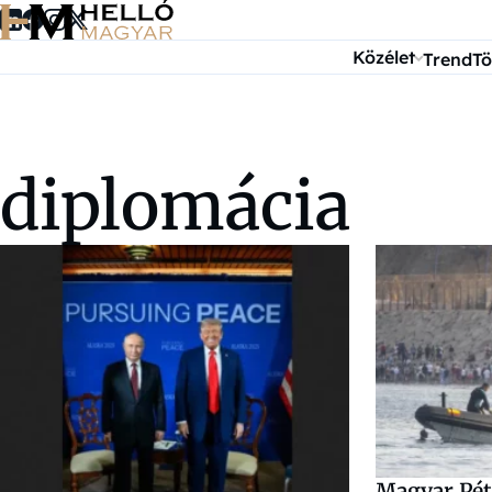
Ugrás a tartalomra
Közélet
Trend
Tö
diplomácia
Magyar Péte