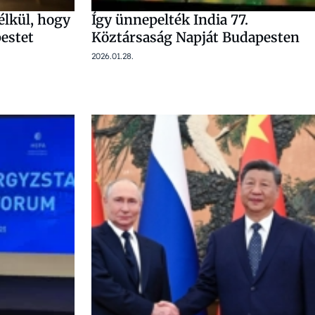
lkül, hogy
Így ünnepelték India 77.
estet
Köztársaság Napját Budapesten
2026.01.28.