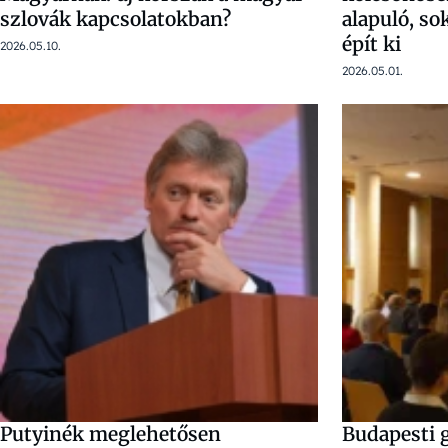
szlovák kapcsolatokban?
alapuló, s
épít ki
2026.05.10.
2026.05.01.
Putyinék meglehetősen
Budapesti 