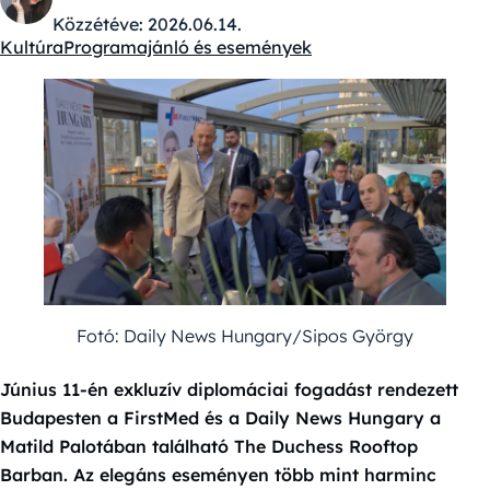
Közzétéve:
2026.06.14.
Kultúra
Programajánló és események
Kategóriák:
Fotó: Daily News Hungary/Sipos György
Június 11-én exkluzív diplomáciai fogadást rendezett
Budapesten a FirstMed és a Daily News Hungary a
Matild Palotában található The Duchess Rooftop
Barban. Az elegáns eseményen több mint harminc