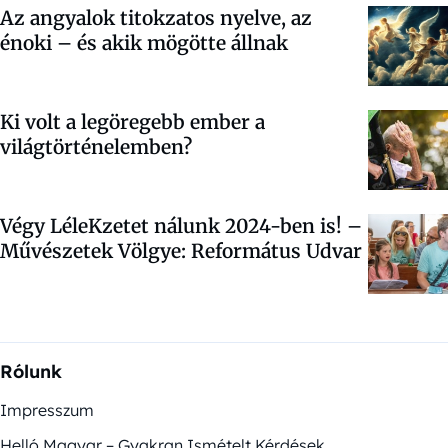
Az angyalok titokzatos nyelve, az
énoki – és akik mögötte állnak
Ki volt a legöregebb ember a
világtörténelemben?
Végy LéleKzetet nálunk 2024-ben is! –
Művészetek Völgye: Református Udvar
Rólunk
Impresszum
Helló Magyar – Gyakran Ismételt Kérdések