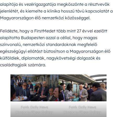
alapítója és vezérigazgatója megköszönte a résztvevők
jelenlétét, és kiemelte a klinika hosszú távú kapcsolatát a
Magyarországon élő nemzetközi közösséggel.
Felidézte, hogy a FirstMedet több mint 27 évvel ezelőtt
alapította Budapesten azzal a céllal, hogy magas
színvonalú, nemzetközi standardoknak megfelelő
egészségügyi ellátást biztosítson a Magyarországon élő
külföldiek, diplomaták, nagykövetségi dolgozók és
családtagjaik számára.
Fotó: Daily News
Fotó: Daily News
Hungary/Sipos György
Hungary/Sipos György