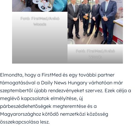
Fotó: FirstMed/Anikó
Woods
Fotó: FirstMed/Anikó
Woods
Elmondta, hogy a FirstMed és egy további partner
támogatásával a Daily News Hungary várhatóan már
szeptembertől újabb rendezvényeket szervez. Ezek célja a
meglévő kapcsolatok elmélyítése, új
párbeszédlehetőségek megteremtése és a
Magyarországhoz kötődő nemzetközi közösség
összekapcsolása lesz.