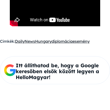
Címkék:
DailyNewsHungary
diplomácia
esemény
Itt állíthatod be, hogy a Google
keresőben elsők között legyen a
HelloMagyar!