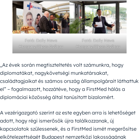
Fotó: Daily News
Fotó: Daily News
Hungary/Sipos György
Hungary/Sipos György
„Az évek során megtiszteltetés volt számunkra, hogy
diplomatákat, nagykövetségi munkatársakat,
családtagjaikat és számos ország állampolgárait láthattuk
el” – fogalmazott, hozzátéve, hogy a FirstMed hálás a
diplomáciai közösség által tanúsított bizalomért.
A vezérigazgató szerint az este egyben arra is lehetőséget
adott, hogy régi ismerősök újra találkozzanak, új
kapcsolatok szülessenek, és a FirstMed ismét megerősítse
elkötelezettségét Budapest nemzetközi lakosságának