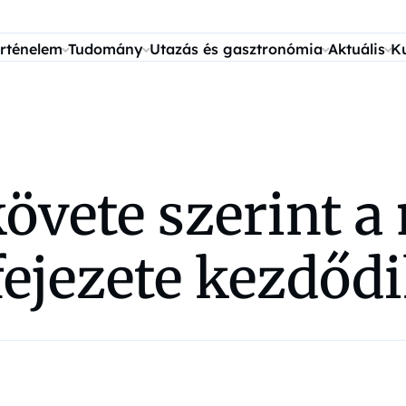
rténelem
Tudomány
Utazás és gasztronómia
Aktuális
K
vete szerint a
fejezete kezdődi