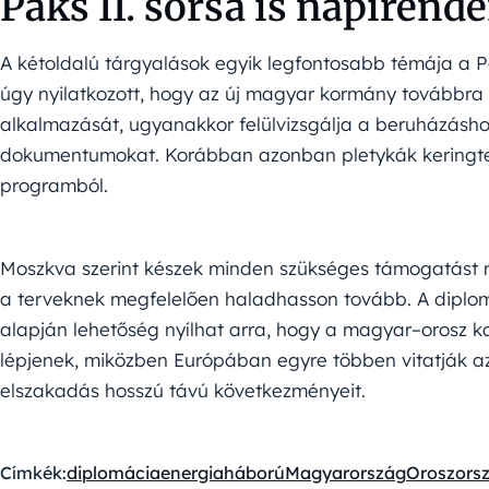
Paks II. sorsa is napirend
A kétoldalú tárgyalások egyik legfontosabb témája a 
úgy nyilatkozott, hogy az új magyar kormány továbbra
alkalmazását, ugyanakkor felülvizsgálja a beruházásh
dokumentumokat. Korábban azonban pletykák keringte
programból.
Moszkva szerint készek minden szükséges támogatást 
a terveknek megfelelően haladhasson tovább. A diploma
alapján lehetőség nyílhat arra, hogy a magyar–orosz 
lépjenek, miközben Európában egyre többen vitatják az 
elszakadás hosszú távú következményeit.
Címkék:
diplomácia
energia
háború
Magyarország
Oroszors