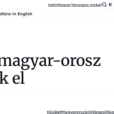
HelloMagyar
Támogass minket
ultúra
in English
 magyar-orosz
k el
Közélet
Magyarország
Világpolitika