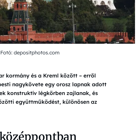
Fotó: depositphotos.com
r kormány és a Kreml között – erről
pesti nagykövete egy orosz lapnak adott
lek konstruktív légkörben zajlanak, és
közötti együttműködést, különösen az
a középpontban