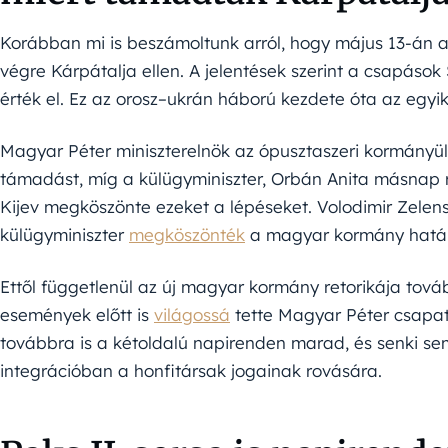
Korábban mi is beszámoltunk arról, hogy május 13-án 
végre Kárpátalja ellen. A jelentések szerint a csapáso
érték el. Ez az orosz–ukrán háború kezdete óta az egy
Magyar Péter miniszterelnök az ópusztaszeri kormányülés
támadást, míg a külügyminiszter, Orbán Anita másnap 
Kijev megköszönte ezeket a lépéseket. Volodimir Zelensz
külügyminiszter
megköszönték
a magyar kormány határo
Ettől függetlenül az új magyar kormány retorikája tová
események előtt is
világossá
tette Magyar Péter csapa
továbbra is a kétoldalú napirenden marad, és senki sem
integrációban a honfitársak jogainak rovására.