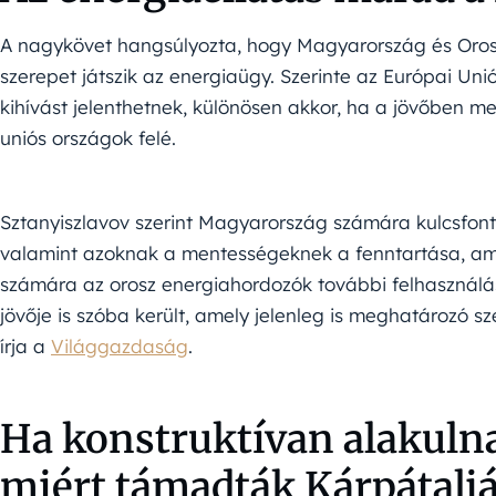
A nagykövet hangsúlyozta, hogy Magyarország és Oros
szerepet játszik az energiaügy. Szerinte az Európai Unió
kihívást jelenthetnek, különösen akkor, ha a jövőben m
uniós országok felé.
Sztanyiszlavov szerint Magyarország számára kulcsfont
valamint azoknak a mentességeknek a fenntartása, ame
számára az orosz energiahordozók további felhasználás
jövője is szóba került, amely jelenleg is meghatározó s
írja a
Világgazdaság
.
Ha konstruktívan alakulna
miért támadták Kárpátaljá