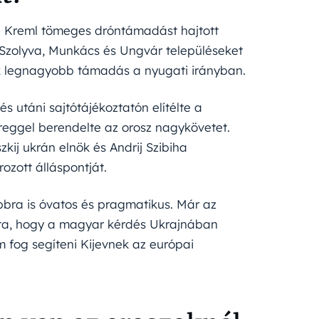
a Kreml tömeges dróntámadást hajtott
k Szolyva, Munkács és Ungvár településeket
ik legnagyobb támadás a nyugati irányban.
 utáni sajtótájékoztatón elítélte a
reggel berendelte az orosz nagykövetet.
kij ukrán elnök és Andrij Szibiha
zott álláspontját.
bbra is óvatos és pragmatikus. Már az
ta, hogy a magyar kérdés Ukrajnában
 fog segíteni Kijevnek az európai