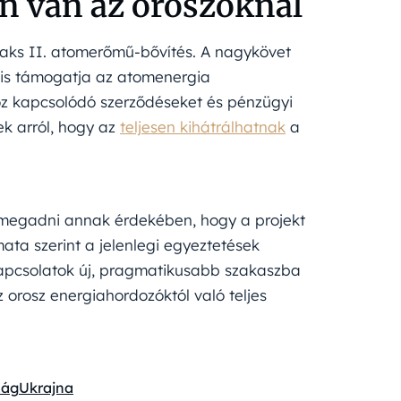
en van az oroszoknál
Paks II. atomerőmű-bővítés. A nagykövet
 is támogatja az atomenergia
oz kapcsolódó szerződéseket és pénzügyi
k arról, hogy az
teljesen kihátrálhatnak
a
megadni annak érdekében, hogy a projekt
ta szerint a jelenlegi egyeztetések
kapcsolatok új, pragmatikusabb szakaszba
orosz energiahordozóktól való teljes
zág
Ukrajna