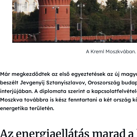
A Kreml Moszkvában. 
Már megkezdődtek az első egyeztetések az új magya
beszélt Jevgenyij Sztanyiszlavov, Oroszország buda
interjújában. A diplomata szerint a kapcsolatfelvéte
Moszkva továbbra is kész fenntartani a két ország 
energetika területén.
Az energiaellátás marad 