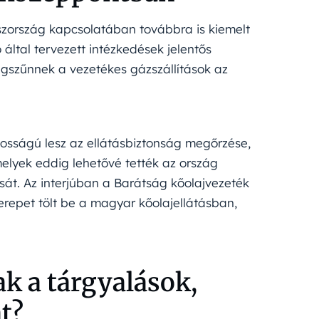
zország kapcsolatában továbbra is kiemelt
 által tervezett intézkedések jelentős
egszűnnek a vezetékes gázszállítások az
osságú lesz az ellátásbiztonság megőrzése,
lyek eddig lehetővé tették az ország
át. Az interjúban a Barátság kőolajvezeték
zerepet tölt be a magyar kőolajellátásban,
k a tárgyalások,
t?