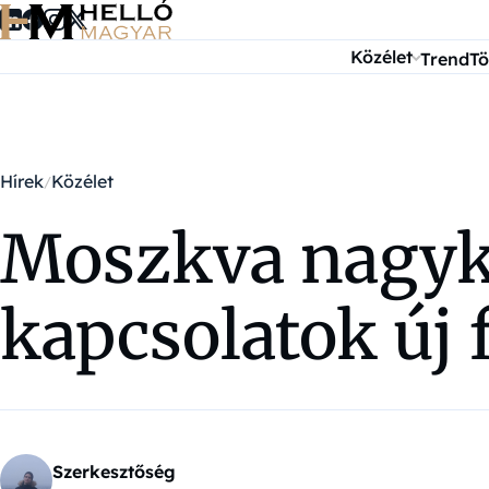
Ugrás a tartalomra
Közélet
Trend
Tö
Hírek
Közélet
Moszkva nagykö
kapcsolatok új 
Szerkesztőség