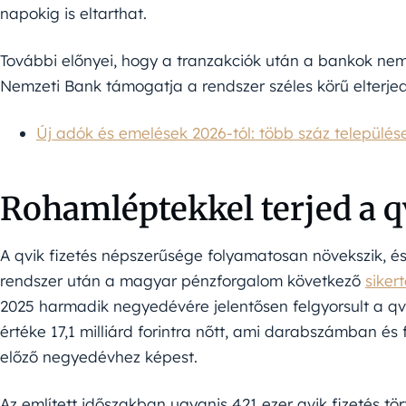
napokig is eltarthat.
További előnyei, hogy a tranzakciók után a bankok nem 
Nemzeti Bank támogatja a rendszer széles körű elterjed
Új adók és emelések 2026-tól: több száz települése
Rohamléptekkel terjed a q
A qvik fizetés népszerűsége folyamatosan növekszik, és 
rendszer után a magyar pénzforgalom következő
siker
2025 harmadik negyedévére jelentősen felgyorsult a qvi
értéke 17,1 milliárd forintra nőtt, ami darabszámban és 
előző negyedévhez képest.
Az említett időszakban ugyanis 421 ezer qvik fizetés t