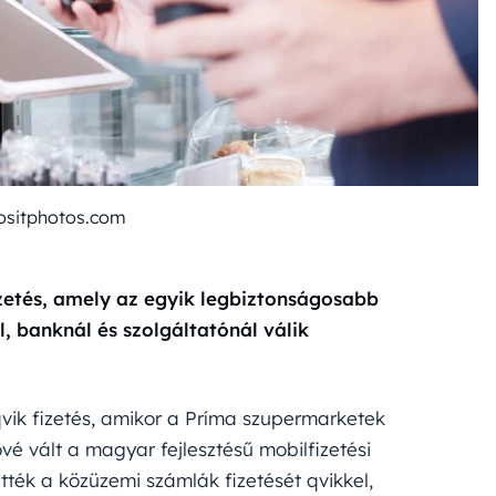
ositphotos.com
zetés, amely az egyik legbiztonságosabb
l, banknál és szolgáltatónál válik
qvik fizetés, amikor a Príma szupermarketek
vé vált a magyar fejlesztésű mobilfizetési
tették a közüzemi számlák fizetését qvikkel,