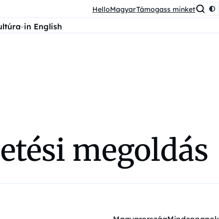
HelloMagyar
Támogass minket
ultúra
in English
etési megoldás