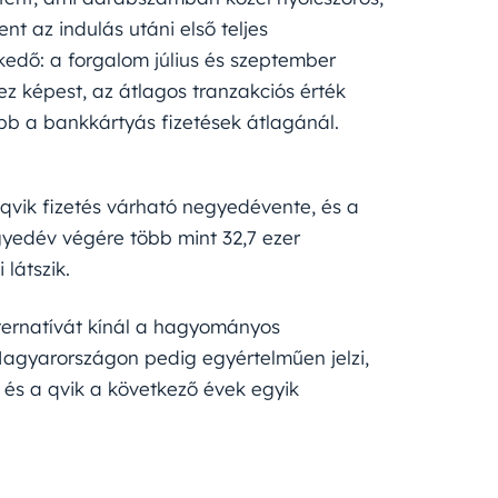
nt az indulás utáni első teljes
edő: a forgalom július és szeptember
ez képest, az átlagos tranzakciós érték
bb a bankkártyás fizetések átlagánál.
 qvik fizetés várható negyedévente, és a
yedév végére több mint 32,7 ezer
 látszik.
lternatívát kínál a hagyományos
 Magyarországon pedig egyértelműen jelzi,
, és a qvik a következő évek egyik