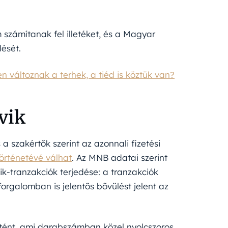
számítanak fel illetéket, és a Magyar
ését.
n változnak a terhek, a tiéd is köztük van?
vik
a szakértők szerint az azonnali fizetési
történetévé válhat
. Az MNB adatai szerint
k-tranzakciók terjedése: a tranzakciók
forgalomban is jelentős bővülést jelent az
örtént, ami darabszámban közel nyolcszoros,