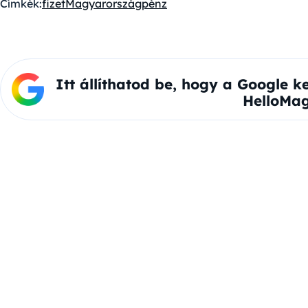
Címkék:
fizet
Magyarország
pénz
Itt állíthatod be, hogy a Google k
HelloMag