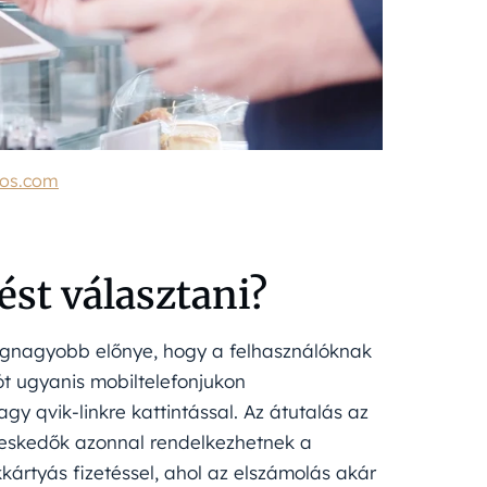
tos.com
ést választani?
k legnagyobb előnye, hogy a felhasználóknak
t ugyanis mobiltelefonjukon
y qvik-linkre kattintással. Az átutalás az
kereskedők azonnal rendelkezhetnek a
rtyás fizetéssel, ahol az elszámolás akár