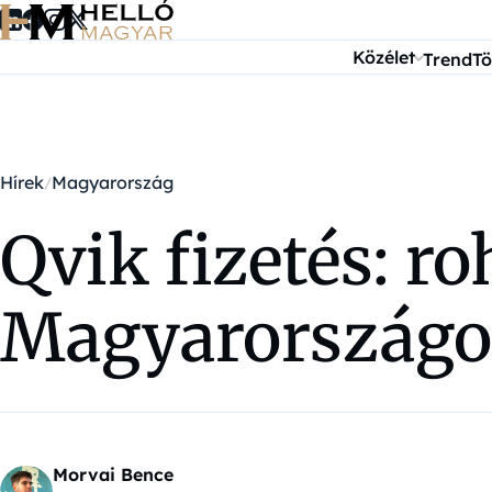
Ugrás a tartalomra
Közélet
Trend
Tö
Hírek
Magyarország
Qvik fizetés: r
Magyarországon
Morvai Bence