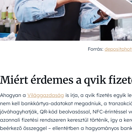
Forrás:
depositpho
Miért érdemes a qvik fizet
Ahogyan a
Világgazdaság
is írja, a qvik fizetés egyi
nem kell bankkártya-adatokat megadniuk, a tranzakció
jóváhagyhatják, QR-kód beolvasással, NFC-érintéssel vag
azonnali fizetési rendszeren keresztül történik, így a 
beérkező összeggel – ellentétben a hagyományos bankká