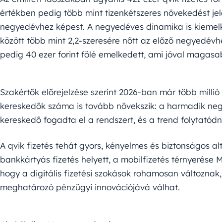
értékben pedig több mint tizenkétszeres növekedést jele
negyedévhez képest. A negyedéves dinamika is kiemelk
között több mint 2,2-szeresére nőtt az előző negyedévh
pedig 40 ezer forint fölé emelkedett, ami jóval magasa
Szakértők előrejelzése szerint 2026-ban már több millió
kereskedők száma is tovább növekszik: a harmadik neg
kereskedő fogadta el a rendszert, és a trend folytatódni
A qvik fizetés tehát gyors, kényelmes és biztonságos a
bankkártyás fizetés helyett, a mobilfizetés térnyerése
hogy a digitális fizetési szokások rohamosan változnak
meghatározó pénzügyi innovációjává válhat.