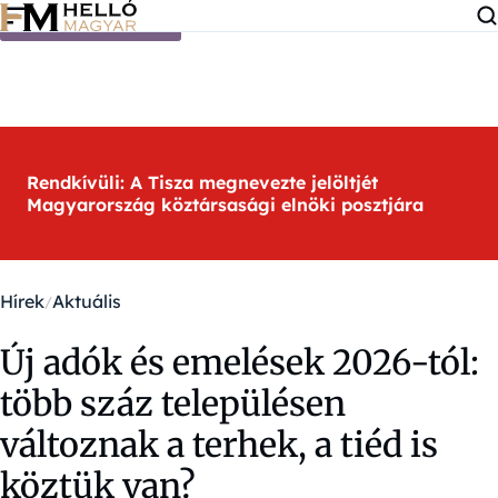
Ugrás a tartalomra
Rendkívüli: A Tisza megnevezte jelöltjét
Magyarország köztársasági elnöki posztjára
Hírek
Aktuális
Új adók és emelések 2026-tól:
több száz településen
változnak a terhek, a tiéd is
köztük van?