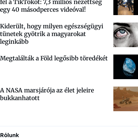
fel a TikTokot: 7,3 milliós nézettség
egy 40 másodperces videóval!
Kiderült, hogy milyen egészségügyi
tünetek gyötrik a magyarokat
leginkább
Megtalálták a Föld legősibb töredékét
A NASA marsjárója az élet jeleire
bukkanhatott
Rólunk