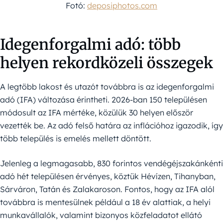
Fotó:
deposiphotos.com
Idegenforgalmi adó: több
helyen rekordközeli összegek
A legtöbb lakost és utazót továbbra is az idegenforgalmi
adó (IFA) változása érintheti. 2026-ban 150 településen
módosult az IFA mértéke, közülük 30 helyen először
vezették be. Az adó felső határa az inflációhoz igazodik, így
több település is emelés mellett döntött.
Jelenleg a legmagasabb, 830 forintos vendégéjszakánkénti
adó hét településen érvényes, köztük Hévízen, Tihanyban,
Sárváron, Tatán és Zalakaroson. Fontos, hogy az IFA alól
továbbra is mentesülnek például a 18 év alattiak, a helyi
munkavállalók, valamint bizonyos közfeladatot ellátó