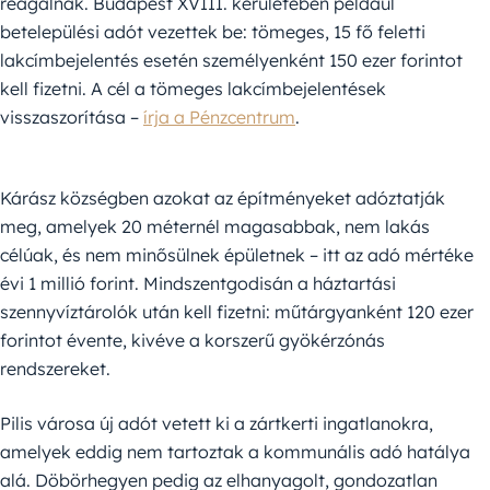
reagálnak. Budapest XVIII. kerületében például
betelepülési adót vezettek be: tömeges, 15 fő feletti
lakcímbejelentés esetén személyenként 150 ezer forintot
kell fizetni. A cél a tömeges lakcímbejelentések
visszaszorítása –
írja a Pénzcentrum
.
Kárász községben azokat az építményeket adóztatják
meg, amelyek 20 méternél magasabbak, nem lakás
célúak, és nem minősülnek épületnek – itt az adó mértéke
évi 1 millió forint. Mindszentgodisán a háztartási
szennyvíztárolók után kell fizetni: műtárgyanként 120 ezer
forintot évente, kivéve a korszerű gyökérzónás
rendszereket.
Pilis városa új adót vetett ki a zártkerti ingatlanokra,
amelyek eddig nem tartoztak a kommunális adó hatálya
alá. Döbörhegyen pedig az elhanyagolt, gondozatlan