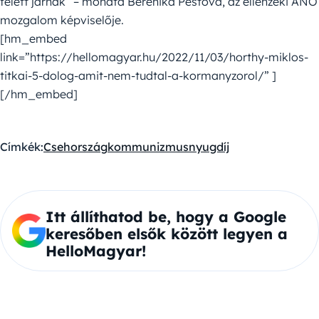
felett járnak” – mondta Berenika Pestová, az ellenzéki ANO
mozgalom képviselője.
[hm_embed
link=”https://hellomagyar.hu/2022/11/03/horthy-miklos-
titkai-5-dolog-amit-nem-tudtal-a-kormanyzorol/” ]
[/hm_embed]
Címkék:
Csehország
kommunizmus
nyugdíj
Itt állíthatod be, hogy a Google
keresőben elsők között legyen a
HelloMagyar!