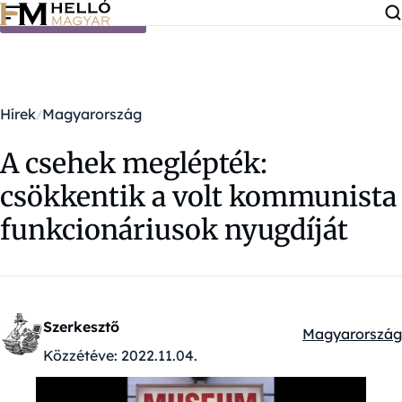
Ugrás a tartalomra
Hírek
Magyarország
A csehek meglépték:
csökkentik a volt kommunista
funkcionáriusok nyugdíját
Szerkesztő
Magyarország
Kategóriák:
Közzétéve:
2022.11.04.