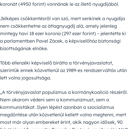
koronát (4950 forint) vonnának le az illető nyugdíjából.
Jelképes csökkentésről van szó, mert senkinek a nyugdíja
nem csökkenhetne az átlagnyugdíj alá, amely jelenleg
mintegy havi 18 ezer korona (297 ezer forint) – jelentette ki
a parlamentben Pavel Zácek, a képviselőház biztonsági
bizottságának elnöke.
Több ellenzéki képviselő bírálta a törvényjavaslatot,
szerintük ennek közvetlenül az 1989-es rendszerváltás után
lett volna jogosultsága.
„A törvényjavaslat populizmus a kormánykoalíció részéről.
Nem akarom védeni sem a kommunizmust, sem a
kommunistákat. Ilyen lépést azonban a szocializmus
megdöntése után közvetlenül kellett volna megtenni, mert
most már olyan embereket érint, akik nagyon idősek, 90