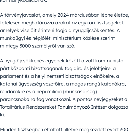
kormánykoalíciónak.
A törvényjavaslat, amely 2024 márciusában lépne életbe,
tételesen meghatározza azokat az egykori tisztségeket,
amelyek viselőit érinteni fogja a nyugdíjcsökkentés. A
munkaügyi és népjóléti minisztérium közlése szerint
mintegy 3000 személyről van szó.
A nyugdíjcsökkenés egyebek között a volt kommunista
párt központi bizottságának tagjaira és jelöltjeire, a
parlament és a helyi nemzeti bizottságok elnökeire, a
katonai ügyészség vezetőire, a magas rangú katonákra,
rendőrökre és a népi milícia (munkásőrség)
parancsnokaira fog vonatkozni. A pontos névjegyzéket a
Totalitárius Rendszereket Tanulmányozó Intézet dolgozza
ki.
Minden tisztségben eltöltött, illetve megkezdett évért 300