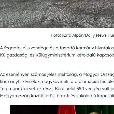
Fotó: Kató Alpár/Daily News H
A fogadás díszvendége és a fogadó kormány hivatalos ké
Külgazdasági és Külügyminisztérium kétoldalú kapcsolat
Az eseményen számos jeles méltóság, a Magyar Ország
kormánytisztviselők, nagykövetek, a diplomáciai testület
India barátai vettek részt. Körülbelül 350 vendég volt j
Magyarország közötti erős, baráti és sokoldalú kapcsol