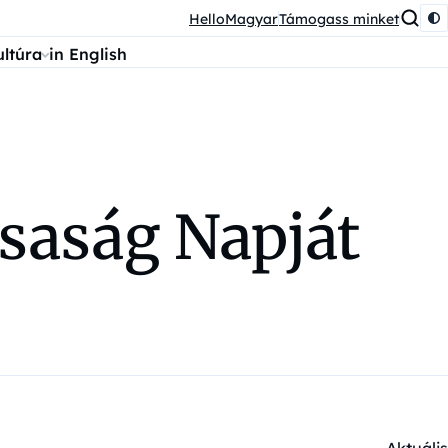
HelloMagyar
Támogass minket
ultúra
in English
rsaság Napját