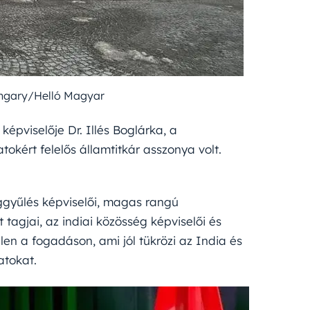
ungary/Helló Magyar
pviselője Dr. Illés Boglárka, a
okért felelős államtitkár asszonya volt.
gyűlés képviselői, magas rangú
 tagjai, az indiai közösség képviselői és
elen a fogadáson, ami jól tükrözi az India és
atokat.