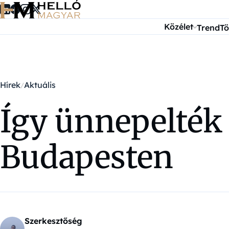
Ugrás a tartalomra
Közélet
Trend
Tö
Hírek
Aktuális
Így ünnepelték 
Budapesten
Szerkesztőség