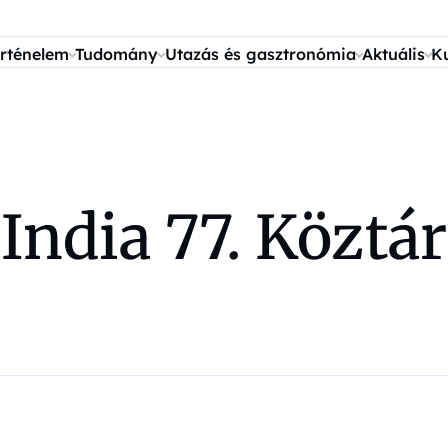
rténelem
Tudomány
Utazás és gasztronómia
Aktuális
K
India 77. Köztá