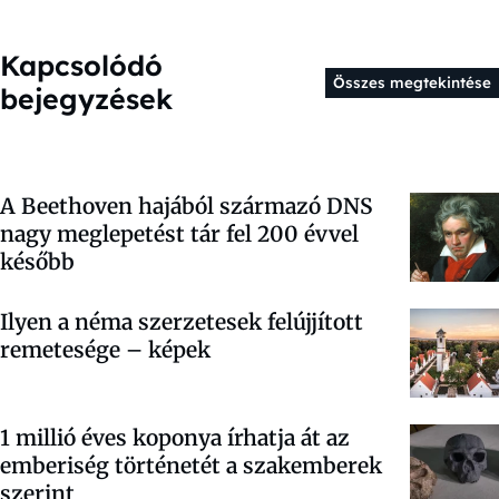
Kapcsolódó
Összes megtekintése
bejegyzések
A Beethoven hajából származó DNS
nagy meglepetést tár fel 200 évvel
később
Ilyen a néma szerzetesek felújjított
remetesége – képek
1 millió éves koponya írhatja át az
emberiség történetét a szakemberek
szerint