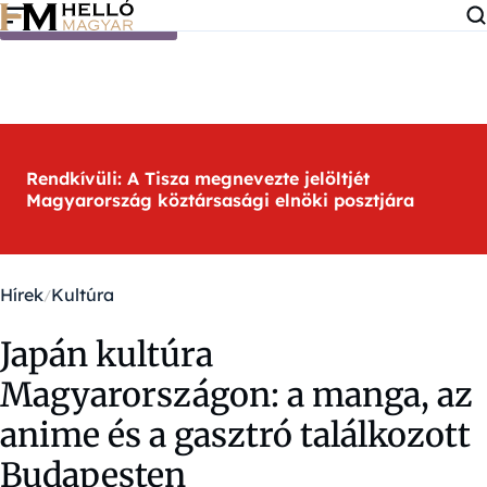
Ugrás a tartalomra
Rendkívüli: A Tisza megnevezte jelöltjét
Magyarország köztársasági elnöki posztjára
Hírek
Kultúra
Japán kultúra
Magyarországon: a manga, az
anime és a gasztró találkozott
Budapesten