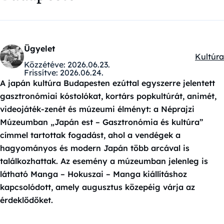
Ügyelet
Kultúra
Kategór
Közzétéve:
2026.06.23.
Frissítve:
2026.06.24.
A japán kultúra Budapesten ezúttal egyszerre jelentett
gasztronómiai kóstolókat, kortárs popkultúrát, animét,
videojáték-zenét és múzeumi élményt: a Néprajzi
Múzeumban „Japán est – Gasztronómia és kultúra”
címmel tartottak fogadást, ahol a vendégek a
hagyományos és modern Japán több arcával is
találkozhattak. Az esemény a múzeumban jelenleg is
látható Manga – Hokuszai – Manga kiállításhoz
kapcsolódott, amely augusztus közepéig várja az
érdeklődőket.