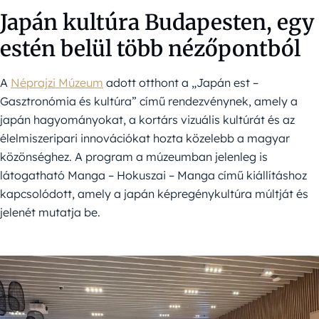
Japán kultúra Budapesten, egy
estén belül több nézőpontból
A
Néprajzi Múzeum
adott otthont a „Japán est –
Gasztronómia és kultúra” című rendezvénynek, amely a
japán hagyományokat, a kortárs vizuális kultúrát és az
élelmiszeripari innovációkat hozta közelebb a magyar
közönséghez. A program a múzeumban jelenleg is
látogatható Manga – Hokuszai – Manga című kiállításhoz
kapcsolódott, amely a japán képregénykultúra múltját és
jelenét mutatja be.