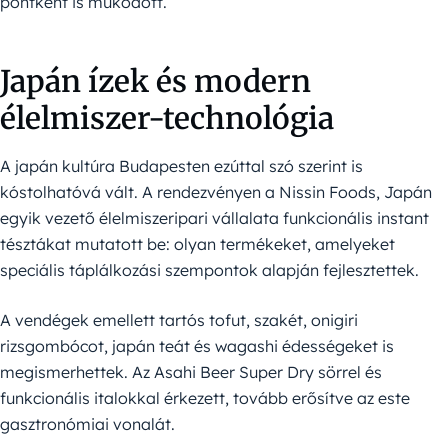
pontként is működött.
Japán ízek és modern
élelmiszer-technológia
A japán kultúra Budapesten ezúttal szó szerint is
kóstolhatóvá vált. A rendezvényen a Nissin Foods, Japán
egyik vezető élelmiszeripari vállalata funkcionális instant
tésztákat mutatott be: olyan termékeket, amelyeket
speciális táplálkozási szempontok alapján fejlesztettek.
A vendégek emellett tartós tofut, szakét, onigiri
rizsgombócot, japán teát és wagashi édességeket is
megismerhettek. Az Asahi Beer Super Dry sörrel és
funkcionális italokkal érkezett, tovább erősítve az este
gasztronómiai vonalát.