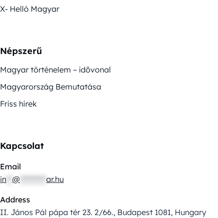
X- Helló Magyar
Népszerű
Magyar történelem – idővonal
Magyarország Bemutatása
Friss hírek
Kapcsolat
Email
in
**
@
*********
ar.hu
Address
II. János Pál pápa tér 23. 2/66., Budapest 1081, Hungary