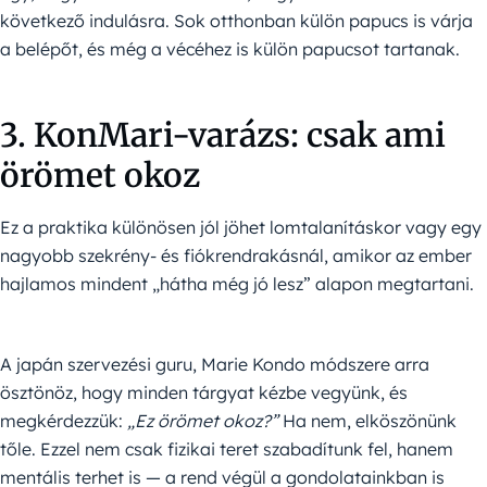
következő indulásra. Sok otthonban külön papucs is várja
a belépőt, és még a vécéhez is külön papucsot tartanak.
3. KonMari-varázs: csak ami
örömet okoz
Ez a praktika különösen jól jöhet lomtalanításkor vagy egy
nagyobb szekrény- és fiókrendrakásnál, amikor az ember
hajlamos mindent „hátha még jó lesz” alapon megtartani.
A japán szervezési guru, Marie Kondo módszere arra
ösztönöz, hogy minden tárgyat kézbe vegyünk, és
megkérdezzük:
„Ez örömet okoz?”
Ha nem, elköszönünk
tőle. Ezzel nem csak fizikai teret szabadítunk fel, hanem
mentális terhet is — a rend végül a gondolatainkban is