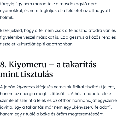
tárgyig, így nem marad tele a mosdókagyló apró
nyomokkal, és nem foglalják el a felületet az otthagyott
holmik.
Ezzel jelzed, hogy a tér nem csak a te használatodra van és
figyelembe veszel másokat is. Ez a gesztus a közös rend és
tisztelet kultúráját építi az otthonban.
8. Kiyomeru – a takarítás
mint tisztulás
A japán
kiyomeru
kifejezés nemcsak fizikai tisztítást jelent,
hanem az energia megtisztítását is. A ház rendbetétele e
szemlélet szerint a lélek és az otthon harmóniáját egyszerre
javítja. Így a takarítás már nem egy „kényszerű feladat”,
hanem egy rituálé a béke és öröm megteremtéséért.