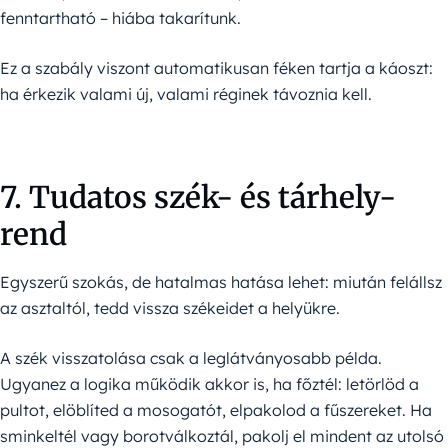
fenntartható – hiába takarítunk.
Ez a szabály viszont automatikusan féken tartja a káoszt:
ha érkezik valami új, valami réginek távoznia kell.
7. Tudatos szék- és tárhely-
rend
Egyszerű szokás, de hatalmas hatása lehet: miután felállsz
az asztaltól, tedd vissza székeidet a helyükre.
A szék visszatolása csak a leglátványosabb példa.
Ugyanez a logika működik akkor is, ha főztél: letörlöd a
pultot, elöblíted a mosogatót, elpakolod a fűszereket. Ha
sminkeltél vagy borotválkoztál, pakolj el mindent az utolsó