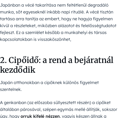
Japánban a vécé takarítása nem feltétlenül degradáló
munka, sőt egyeseknél inkább napi rituálé. A vécé tisztán
tartása arra tanítja az embert, hogy ne hagyja figyelmen
kívül a részleteket, miközben alázatot és felelősségtudatot
fejleszt. Ez a szemlélet később a munkahelyi és társas
kapcsolatokban is visszaköszönhet,
2. Cipőidő: a rend a bejáratnál
kezdődik
Japán otthonokban a cipőknek különös figyelmet
szentelnek.
A genkanban (az előszoba süllyesztett részén) a cipőket
általában párosával, szépen egymás mellé állítják, sokszor
úgy, hogy
orruk kifelé nézzen
, vagyis készen állnak a