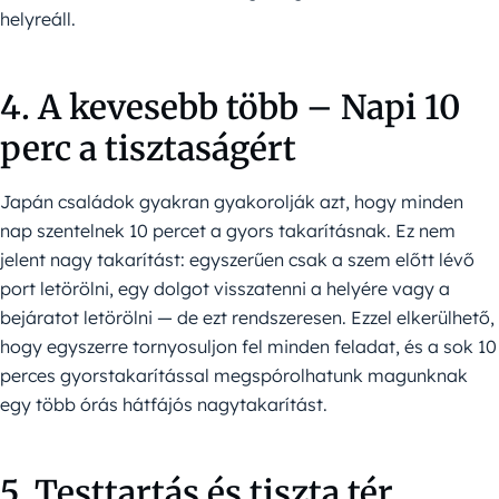
helyreáll.
4. A kevesebb több – Napi 10
perc a tisztaságért
Japán családok gyakran gyakorolják azt, hogy minden
nap szentelnek 10 percet a gyors takarításnak. Ez nem
jelent nagy takarítást: egyszerűen csak a szem előtt lévő
port letörölni, egy dolgot visszatenni a helyére vagy a
bejáratot letörölni — de ezt rendszeresen. Ezzel elkerülhető,
hogy egyszerre tornyosuljon fel minden feladat, és a sok 10
perces gyorstakarítással megspórolhatunk magunknak
egy több órás hátfájós nagytakarítást.
5. Testtartás és tiszta tér