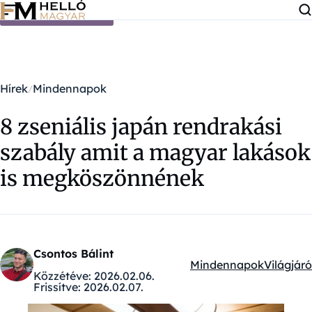
Ugrás a tartalomra
Hírek
Mindennapok
8 zseniális japán rendrakási
szabály amit a magyar lakások
is megköszönnének
Csontos Bálint
Mindennapok
Világjáró
Kategóriák:
Közzétéve:
2026.02.06.
Frissítve:
2026.02.07.