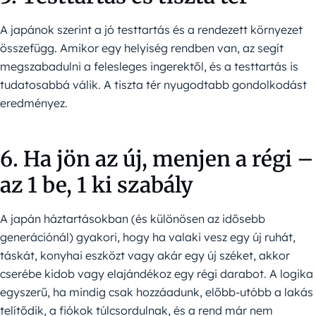
A japánok szerint a jó testtartás és a rendezett környezet
összefügg. Amikor egy helyiség rendben van, az segít
megszabadulni a felesleges ingerektől, és a testtartás is
tudatosabbá válik. A tiszta tér nyugodtabb gondolkodást
eredményez.
6. Ha jön az új, menjen a régi –
az 1 be, 1 ki szabály
A japán háztartásokban (és különösen az idősebb
generációnál) gyakori, hogy ha valaki vesz egy új ruhát,
táskát, konyhai eszközt vagy akár egy új széket, akkor
cserébe kidob vagy elajándékoz egy régi darabot. A logika
egyszerű, ha mindig csak hozzáadunk, előbb-utóbb a lakás
telítődik, a fiókok túlcsordulnak, és a rend már nem