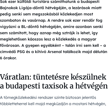
Sok ezer külföldi turistára számíthatunk a budapesti
Bajnokok Ligája-döntő hétvégéjén, a lezárások miatt
pedig senki sem megszokásból közlekedjen most
szombaton és vasárnap. A rendre sok ezer rendőr fog
vigyázni a BL-döntő hétvégéjén, amire azonban senki
sem számított, hogy aznap még sztrájk is lehet, így
meglehetősen káoszos lesz a közlekedés a magyar
fővárosan. A gyepen egyébként – talán írni sem kell – a
címvédő PSG és a kihívó Arsenal találkozik majd délután
6 órakor.
Váratlan: tüntetésre készülnek
a budapesti taxisok a hétvégén
A tömegközlekedési rendszer szinte biztosan jelentős
többletteherrel kell majd megküzdjön a mostani hétvégén,