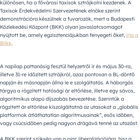
különösen, ha a fővárosi taxisok sztrájkolni kezdenek. A
Taxisok Érdekvédelmi Szervezetének elnöke szerint
demonstrációra készülnek a fuvarozók, mert a Budapesti
Közlekedési Központ (BKK) olyan javaslatcsomagot
nyújtott be, amely egzisztenciájukban fenyegeti őket,
írja a
Blikk
.
A napilap pattanásig fesztül helyzetről ír és május 30-ra,
illetve 31-re időzített sztrájkról, azaz pontosan a BL-döntő
napján és másnapján állna le e szolgáltatás. A háborgás
tárgya a rögzített hatósági ár eltörlése, illetve egy sávos,
algoritmikus alapú díjszabás bevezetése. Szerintük a
rögzített ár eltörlése kiszolgáltatná az utasokat a „globális
platformok átláthatatlan algoritmusainak”, esős időben,
vagy csúcsidőben pedig nagyon drágává tenné az utazást.
A BKK szerint szükség van a piac liberalizációjára, hisz a