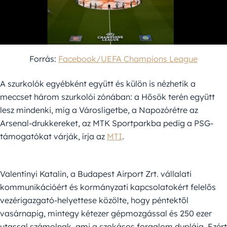
Forrás:
Facebook/UEFA Champions League
A szurkolók egyébként együtt és külön is nézhetik a
meccset három szurkolói zónában: a Hősök terén együtt
lesz mindenki, míg a Városligetbe, a Napozórétre az
Arsenal-drukkereket, az MTK Sportparkba pedig a PSG-
támogatókat várják, írja az
MTI
.
Valentínyi Katalin, a Budapest Airport Zrt. vállalati
kommunikációért és kormányzati kapcsolatokért felelős
vezérigazgató-helyettese közölte, hogy péntektől
vasárnapig, mintegy kétezer gépmozgással és 250 ezer
utassal számolnak, ami a szokásos forgalom duplája. Ezért