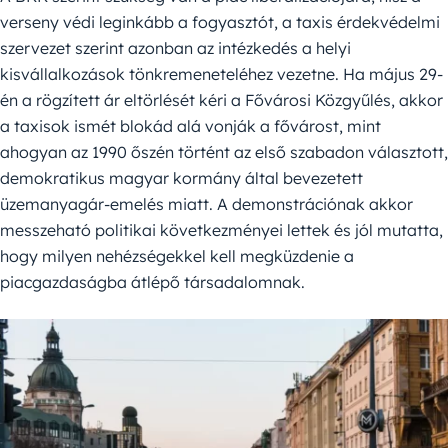
verseny védi leginkább a fogyasztót, a taxis érdekvédelmi
szervezet szerint azonban az intézkedés a helyi
kisvállalkozások tönkremeneteléhez vezetne. Ha május 29-
én a rögzített ár eltörlését kéri a Fővárosi Közgyűlés, akkor
a taxisok ismét blokád alá vonják a fővárost, mint
ahogyan az 1990 őszén történt az első szabadon választott,
demokratikus magyar kormány által bevezetett
üzemanyagár-emelés miatt. A demonstrációnak akkor
messzeható politikai következményei lettek és jól mutatta,
hogy milyen nehézségekkel kell megküzdenie a
piacgazdaságba átlépő társadalomnak.