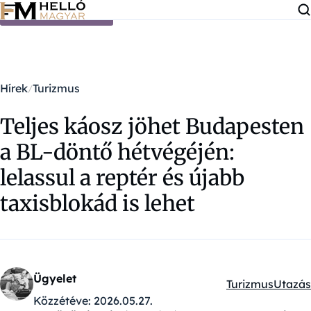
Ugrás a tartalomra
Hírek
Turizmus
Teljes káosz jöhet Budapesten
a BL-döntő hétvégéjén:
lelassul a reptér és újabb
taxisblokád is lehet
Ügyelet
Turizmus
Utazás
Kategóriák:
Közzétéve:
2026.05.27.