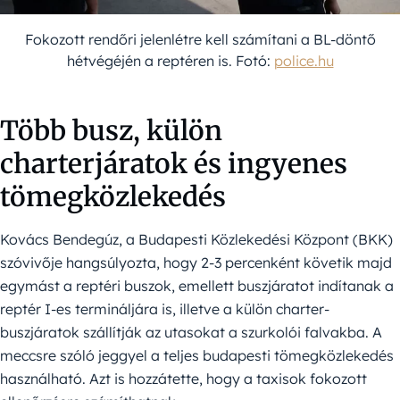
Fokozott rendőri jelenlétre kell számítani a BL-döntő
hétvégéjén a reptéren is. Fotó:
police.hu
Több busz, külön
charterjáratok és ingyenes
tömegközlekedés
Kovács Bendegúz, a Budapesti Közlekedési Központ (BKK)
szóvivője hangsúlyozta, hogy 2-3 percenként követik majd
egymást a reptéri buszok, emellett buszjáratot indítanak a
reptér I-es termináljára is, illetve a külön charter-
buszjáratok szállítják az utasokat a szurkolói falvakba. A
meccsre szóló jeggyel a teljes budapesti tömegközlekedés
használható. Azt is hozzátette, hogy a taxisok fokozott