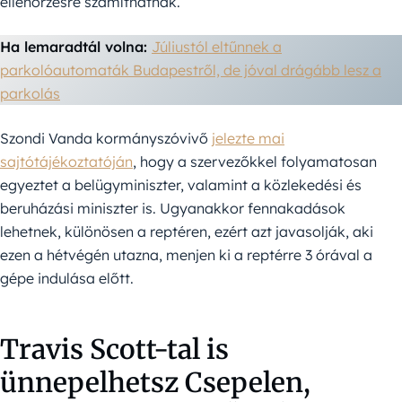
ellenőrzésre számíthatnak.
Ha lemaradtál volna:
Júliustól eltűnnek a
parkolóautomaták Budapestről, de jóval drágább lesz a
parkolás
Szondi Vanda kormányszóvivő
jelezte mai
sajtótájékoztatóján
, hogy a szervezőkkel folyamatosan
egyeztet a belügyminiszter, valamint a közlekedési és
beruházási miniszter is. Ugyanakkor fennakadások
lehetnek, különösen a reptéren, ezért azt javasolják, aki
ezen a hétvégén utazna, menjen ki a reptérre 3 órával a
gépe indulása előtt.
Travis Scott-tal is
ünnepelhetsz Csepelen,