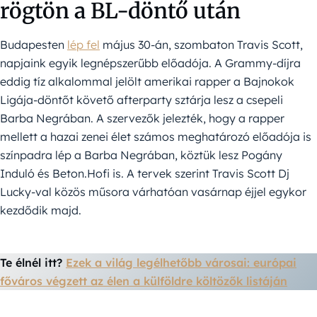
rögtön a BL-döntő után
Budapesten
lép fel
május 30-án, szombaton Travis Scott,
napjaink egyik legnépszerűbb előadója. A Grammy-díjra
eddig tíz alkalommal jelölt amerikai rapper a Bajnokok
Ligája-döntőt követő afterparty sztárja lesz a csepeli
Barba Negrában. A szervezők jelezték, hogy a rapper
mellett a hazai zenei élet számos meghatározó előadója is
színpadra lép a Barba Negrában, köztük lesz Pogány
Induló és Beton.Hofi is. A tervek szerint Travis Scott Dj
Lucky-val közös műsora várhatóan vasárnap éjjel egykor
kezdődik majd.
Te élnél itt?
Ezek a világ legélhetőbb városai: európai
főváros végzett az élen a külföldre költözők listáján