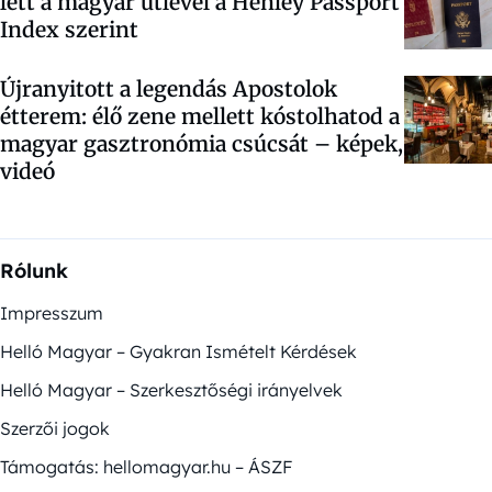
lett a magyar útlevél a Henley Passport
Index szerint
Újranyitott a legendás Apostolok
étterem: élő zene mellett kóstolhatod a
magyar gasztronómia csúcsát – képek,
videó
Rólunk
Impresszum
Helló Magyar – Gyakran Ismételt Kérdések
Helló Magyar – Szerkesztőségi irányelvek
Szerzői jogok
Támogatás: hellomagyar.hu – ÁSZF