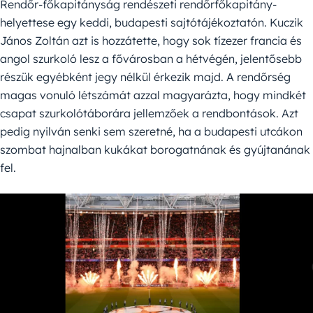
Rendőr-főkapitányság rendészeti rendőrfőkapitány-
helyettese egy keddi, budapesti sajtótájékoztatón. Kuczik
János Zoltán azt is hozzátette, hogy sok tízezer francia és
angol szurkoló lesz a fővárosban a hétvégén, jelentősebb
részük egyébként jegy nélkül érkezik majd. A rendőrség
magas vonuló létszámát azzal magyarázta, hogy mindkét
csapat szurkolótáborára jellemzőek a rendbontások. Azt
pedig nyilván senki sem szeretné, ha a budapesti utcákon
szombat hajnalban kukákat borogatnának és gyújtanának
fel.