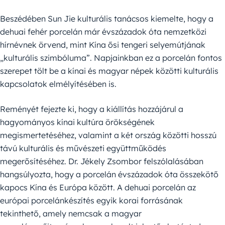
Beszédében Sun Jie kulturális tanácsos kiemelte, hogy a
dehuai fehér porcelán már évszázadok óta nemzetközi
hírnévnek örvend, mint Kína ősi tengeri selyemútjának
„kulturális szimbóluma”. Napjainkban ez a porcelán fontos
szerepet tölt be a kínai és magyar népek közötti kulturális
kapcsolatok elmélyítésében is.
Reményét fejezte ki, hogy a kiállítás hozzájárul a
hagyományos kínai kultúra örökségének
megismertetéséhez, valamint a két ország közötti hosszú
távú kulturális és művészeti együttműködés
megerősítéséhez. Dr. Jékely Zsombor felszólalásában
hangsúlyozta, hogy a porcelán évszázadok óta összekötő
kapocs Kína és Európa között. A dehuai porcelán az
európai porcelánkészítés egyik korai forrásának
tekinthető, amely nemcsak a magyar