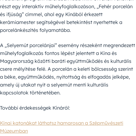
részt egy interaktív műhelyfoglalkozáson, „Fehér porcelán
és ifjúság” címmel, ahol egy Kínából érkezett
kerámiamester segítségével betekintést nyerhettek a
porcelánkészítés folyamatába.
A „Selyemút porcelánjai” esemény részeként megrendezett
műhelyfoglalkozás fontos lépést jelentett a Kína és
Magyarország közötti baráti együttműködés és kulturális
csere mélyítése felé. A porcelán a keleti bölcsesség szerint
a béke, együttműködés, nyitottság és elfogadás jelképe,
amely új utakat nyit a selyemút menti kulturális
kapcsolatok történetében.
További érdekességek Kínáról:
Kínai katonákat láthatsz hamarosan a Szépművészeti
Múzeumban