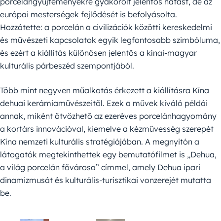
porcelángyűjteményekre gyakorolt jelentős hatást, de az
európai mesterségek fejlődését is befolyásolta.
Hozzátette: a porcelán a civilizációk közötti kereskedelmi
és művészeti kapcsolatok egyik legfontosabb szimbóluma,
és ezért a kiállítás különösen jelentős a kínai-magyar
kulturális párbeszéd szempontjából.
Több mint negyven műalkotás érkezett a kiállításra Kína
dehuai kerámiaművészeitől. Ezek a művek kiváló példái
annak, miként ötvözhető az ezeréves porcelánhagyomány
a kortárs innovációval, kiemelve a kézművesség szerepét
Kína nemzeti kulturális stratégiájában. A megnyitón a
látogatók megtekinthettek egy bemutatófilmet is „Dehua,
a világ porcelán fővárosa” címmel, amely Dehua ipari
dinamizmusát és kulturális-turisztikai vonzerejét mutatta
be.