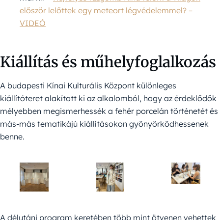
először lelőttek egy meteort légvédelemmel? –
VIDEÓ
Kiállítás és műhelyfoglalkozás
A budapesti Kínai Kulturális Központ különleges
kiállítóteret alakított ki az alkalomból, hogy az érdeklődők
mélyebben megismerhessék a fehér porcelán történetét és
más-más tematikájú kiállításokon gyönyörködhessenek
benne.
A délutáni program keretében több mint ötvenen vehettek