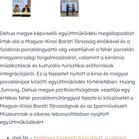
Dehua megye képviselői együttműködési megállapodást
írtak alá a Magyar-Kínai Baráti Társaság elnökével és a
Szidónia porcelángyártó cég vezetőjével a fehér porcelán
magyarországi forgalmazásáról, valamint a kerámia
műalkotások és kulturális-turisztikai erőforrások
integrációjáról. Ez új fejezetet nyitott a kínai és magyar
porcelánipar közötti együttműködés történetében. Huang
Junrong, Dehua megye pártbizottságának vezetője egy
értékes fehér porcelánműtárggyal fejezte ki köszönetét a
Magyar-Kínai Baráti Társaságnak és az Iparművészeti
Múzeumnak a sikeres lebonyolításban nyújtott
együttműködésért.
mai hír –
Rejtélyes tűzgömb Kína felett: a világon