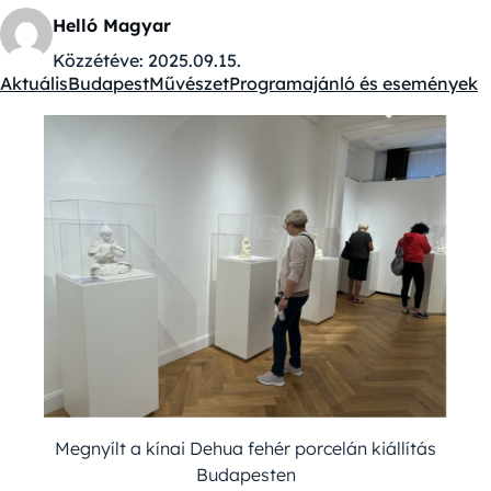
Helló Magyar
Közzétéve:
2025.09.15.
Aktuális
Budapest
Művészet
Programajánló és események
Kategóriák:
Megnyílt a kínai Dehua fehér porcelán kiállítás
Budapesten