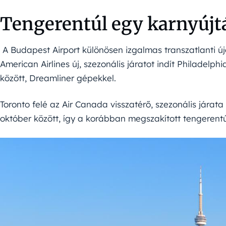
Tengerentúl egy karnyújt
A Budapest Airport különösen izgalmas transzatlanti ú
American Airlines új, szezonális járatot indít Philadelph
között, Dreamliner gépekkel.
Toronto felé az Air Canada visszatérő, szezonális járat
október között, így a korábban megszakított tengerentúl