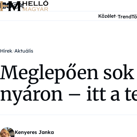
Ugrás a tartalomra
Közélet
Trend
Tö
Hírek
Aktuális
Meglepően sok ú
nyáron – itt a te
Kenyeres Janka