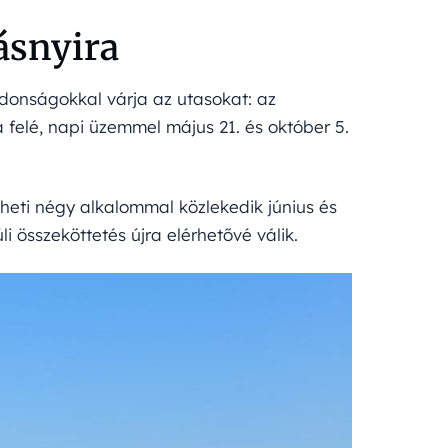
ásnyira
jdonságokkal várja az utasokat: az
ia felé, napi üzemmel május 21. és október 5.
a heti négy alkalommal közlekedik június és
i összeköttetés újra elérhetővé válik.