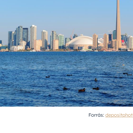
Forrás:
depositpho