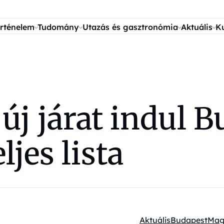
rténelem
Tudomány
Utazás és gasztronómia
Aktuális
K
j járat indul B
ljes lista
Aktuális
Budapest
Magy