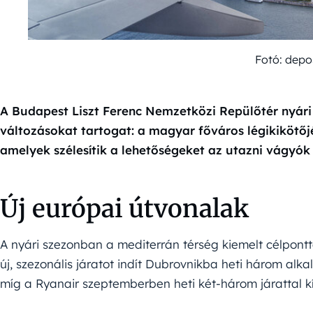
Fotó: depo
A Budapest Liszt Ferenc Nemzetközi Repülőtér nyári
változásokat tartogat: a magyar főváros légikikötőjéb
amelyek szélesítik a lehetőségeket az utazni vágyók
Új európai útvonalak
A nyári szezonban a mediterrán térség kiemelt célponttá
új, szezonális járatot indít Dubrovnikba heti három alka
míg a Ryanair szeptemberben heti két-három járattal kí