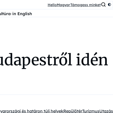
HelloMagyar
Támogass minket
ultúra
in English
udapestről idén
arországi és határon túli helyek
Repülőtér
Turizmus
Utazás