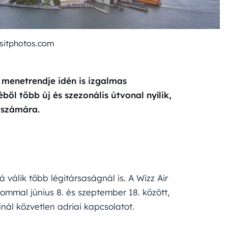
sitphotos.com
 menetrendje idén is izgalmas
ől több új és szezonális útvonal nyílik,
 számára.
 válik több légitársaságnál is. A Wizz Air
lommal június 8. és szeptember 18. között,
nál közvetlen adriai kapcsolatot.