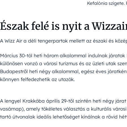
Kefalónia szigete. 
Észak felé is nyit a Wizzai
A Wizz Air a déli tengerpartok mellett az északi és köz
Március 30-tól heti három alkalommal indulnak járato
különösen vonzó a városi turizmus és az üzleti utak szemp
Budapestről heti négy alkalommal, egész éves járatként
könnyen felfedezhetik az utazók.
A lengyel Krakkóba április 29-től szintén heti négy jára
vasárnap), amely tökéletes választás a kulturális váro
tartó útvonalak ideális lehetőséget kínálnak a rövid hét