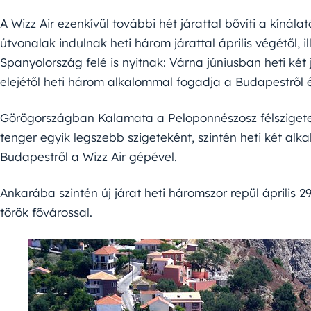
A Wizz Air ezenkívül további hét járattal bővíti a kínála
útvonalak indulnak heti három járattal április végétől, i
Spanyolország felé is nyitnak: Várna júniusban heti két 
elejétől heti három alkalommal fogadja a Budapestről 
Görögországban Kalamata a Peloponnészosz félszigeten 
tenger egyik legszebb szigeteként, szintén heti két alk
Budapestről a Wizz Air gépével.
Ankarába szintén új járat heti háromszor repül április 29
török fővárossal.