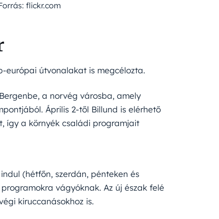
Forrás: flickr.com
r
ép-európai útvonalakat is megcélozta.
k Bergenbe, a norvég városba, amely
ontjából. Április 2-től Billund is elérhető
, így a környék családi programjait
t indul (hétfőn, szerdán, pénteken és
si programokra vágyóknak. Az új észak felé
végi kiruccanásokhoz is.