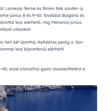
tát: Lamezia Terme és Rimini felé szintén új
lletve június 8 és 9-től. Továbbá Bulgária és
járattal lesz elérhető, míg Menorca június
érkező utasokat.
heti két járattal, Kefalónia pedig a Jón-
alommal lesz közvetlenül elérhető
-től, ezzel biztosítva gyors összeköttetést a