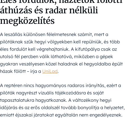
áthúzás és radar nélküli
megközelítés
A leszállás különösen félelmetesnek számít, mert a
pilótáknak szűk hegyi völgyekben kell repülniük, és több
éles fordulót kell végrehajtaniuk. A kifutópálya csak az
utolsó fél percben válik láthatóvá, miközben a gépek
gyakran veszélyesen közel haladnak el hegyoldalba épült
házak fölött – írja a
UniLad
.
A reptéren nincs hagyományos radaros irányítás, ezért a
pilóták nagyrészt vizuális tájékozódásra és saját
tapasztalatukra hagyatkoznak. A változékony hegyi
időjárás és az erős oldalszél tovább bonyolítja a helyzetet,
emiatt éjszakai járatokat egyáltalán nem engedélyeznek.