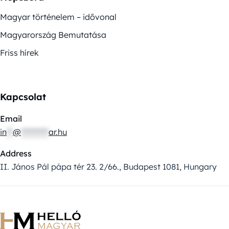
Magyar történelem – idővonal
Magyarország Bemutatása
Friss hírek
Kapcsolat
Email
in
**
@
*********
ar.hu
Address
II. János Pál pápa tér 23. 2/66., Budapest 1081, Hungary