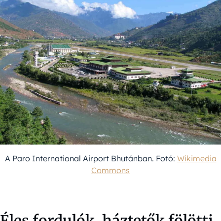
A Paro International Airport Bhutánban. Fotó:
Wikimedia
Commons
Éles fordulók, háztetők fölötti