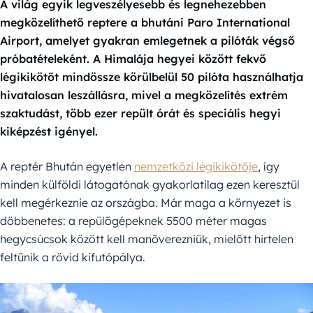
A világ egyik legveszélyesebb és legnehezebben
megközelíthető reptere a bhutáni Paro International
Airport, amelyet gyakran emlegetnek a pilóták végső
próbatételeként. A Himalája hegyei között fekvő
légikikötőt mindössze körülbelül 50 pilóta használhatja
hivatalosan leszállásra, mivel a megközelítés extrém
szaktudást, több ezer repült órát és speciális hegyi
kiképzést igényel.
A reptér Bhután egyetlen
nemzetközi légikikötője
, így
minden külföldi látogatónak gyakorlatilag ezen keresztül
kell megérkeznie az országba. Már maga a környezet is
döbbenetes: a repülőgépeknek 5500 méter magas
hegycsúcsok között kell manőverezniük, mielőtt hirtelen
feltűnik a rövid kifutópálya.