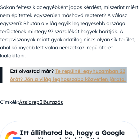
Sokan felteszik az egyébként jogos kérdést, miszerint miért
nem építettek egyszerűen máshová repteret? A válasz
egyszerű: Bhután a világ egyik leghegyesebb országa,
területének mintegy 97 százalékát hegyek borítják. A
terepviszonyok miatt gyakorlatilag nincs olyan sík terület,
ahol könnyebb lett volna nemzetközi repülőteret
kialakítani.
Ezt olvastad már?
Te repülnél egyhuzamban 22
órát? Jön a világ leghosszabb közvetlen járata!
Címkék:
Ázsia
repülő
utazás
Itt állíthatod be, hogy a Google