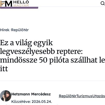
Ugrás a tartalomra
Hírek
Repülőtér
Ez a világ egyik
legveszélyesebb reptere:
mindössze 50 pilóta szállhat le
itt
Hetzmann Mercédesz
Repülőtér
Turizmus
Utazás
Kategóriák:
Közzétéve:
2026.05.24.