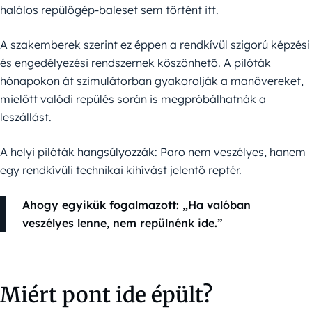
halálos repülőgép-baleset sem történt itt.
A szakemberek szerint ez éppen a rendkívül szigorú képzési
és engedélyezési rendszernek köszönhető. A pilóták
hónapokon át szimulátorban gyakorolják a manővereket,
mielőtt valódi repülés során is megpróbálhatnák a
leszállást.
A helyi pilóták hangsúlyozzák: Paro nem veszélyes, hanem
egy rendkívüli technikai kihívást jelentő reptér.
Ahogy egyikük fogalmazott: „Ha valóban
veszélyes lenne, nem repülnénk ide.”
Miért pont ide épült?