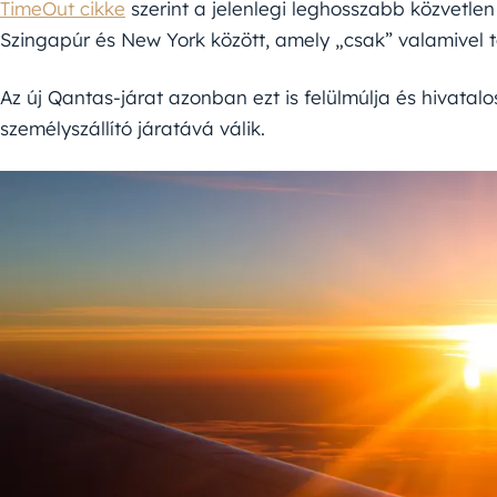
TimeOut cikke
szerint a jelenlegi leghosszabb közvetlen 
Szingapúr és New York között, amely „csak” valamivel t
Az új Qantas-járat azonban ezt is felülmúlja és hivata
személyszállító járatává válik.