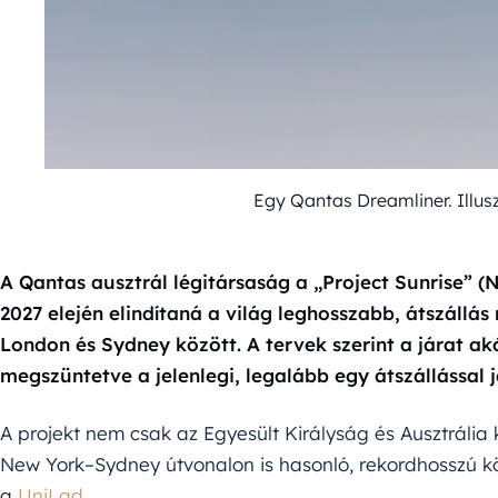
Egy Qantas Dreamliner. Illus
A Qantas ausztrál légitársaság a „Project Sunrise” 
2027 elején elindítaná a világ leghosszabb, átszállás
London és Sydney között. A tervek szerint a járat aká
megszüntetve a jelenlegi, legalább egy átszállással 
A projekt nem csak az Egyesült Királyság és Ausztrália 
New York–Sydney útvonalon is hasonló, rekordhosszú kö
a
UniLad.