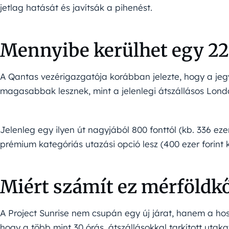
jetlag hatását és javítsák a pihenést.
Mennyibe kerülhet egy 22
A Qantas vezérigazgatója korábban jelezte, hogy a jeg
magasabbak lesznek, mint a jelenlegi átszállásos Lon
Jelenleg egy ilyen út nagyjából 800 fonttól (kb. 336 ezer 
prémium kategóriás utazási opció lesz (400 ezer forint 
Miért számít ez mérföldk
A Project Sunrise nem csupán egy új járat, hanem a hoss
hogy a több mint 30 órás, átszállásokkal tarkított utaka