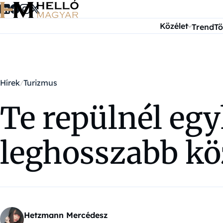
Ugrás a tartalomra
Közélet
Trend
Tö
Hírek
Turizmus
Te repülnél egy
leghosszabb köz
Hetzmann Mercédesz