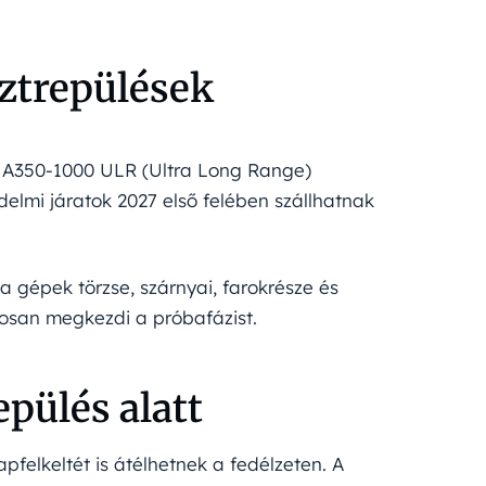
ztrepülések
bus A350-1000 ULR (Ultra Long Range)
delmi járatok 2027 első felében szállhatnak
a gépek törzse, szárnyai, farokrésze és
rosan megkezdi a próbafázist.
epülés alatt
pfelkeltét is átélhetnek a fedélzeten. A