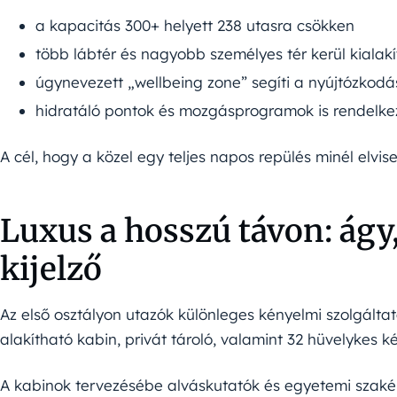
a kapacitás 300+ helyett 238 utasra csökken
több lábtér és nagyobb személyes tér kerül kialak
úgynevezett „wellbeing zone” segíti a nyújtózkod
hidratáló pontok és mozgásprogramok is rendelke
A cél, hogy a közel egy teljes napos repülés minél elvi
Luxus a hosszú távon: ágy, 
kijelző
Az első osztályon utazók különleges kényelmi szolgált
alakítható kabin, privát tároló, valamint 32 hüvelykes k
A kabinok tervezésébe alváskutatók és egyetemi szaké