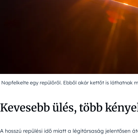
Napfelkelte egy repülőről. Ebből akár kettőt is láthatnak 
Kevesebb ülés, több kény
A hosszú repülési idő miatt a légitársaság jelentősen áta