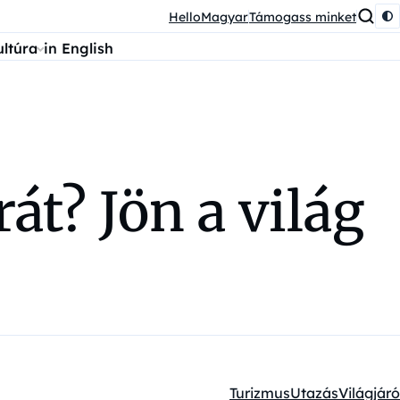
HelloMagyar
Támogass minket
ultúra
in English
t? Jön a világ
Turizmus
Utazás
Világjáró