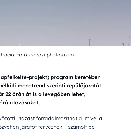
ztráció. Fotó: depositphotos.com
(Napfelkelte-projekt) program keretében
 nélküli menetrend szerinti repülőjáratát
r 22 órán át is a levegőben lehet,
járó utazásokat.
közötti utazást forradalmasíthatja, mivel a
zvetlen járatot terveznek – számolt be