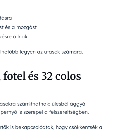
ításra
ást és a mozgást
zésre állnak
selhetőbb legyen az utasok számára.
fotel és 32 colos
atásokra számíthatnak: ülésből ággyá
épernyő is szerepel a felszereltségben.
rtők is bekapcsolódtak, hogy csökkentsék a