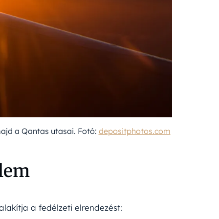
majd a Qantas utasai. Fotó:
depositphotos.com
elem
lakítja a fedélzeti elrendezést: