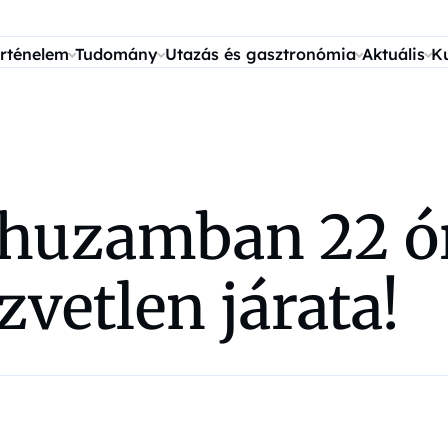
rténelem
Tudomány
Utazás és gasztronómia
Aktuális
K
huzamban 22 órá
vetlen járata!