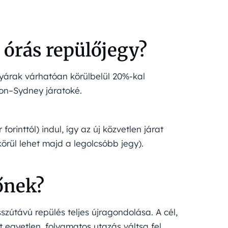
 órás repülőjegy?
yárak várhatóan körülbelül 20%-kal
don–Sydney járatoké.
forinttól) indul, így az új közvetlen járat
körül lehet majd a legolcsóbb jegy).
őnek?
zútávú repülés teljes újragondolása. A cél,
t egyetlen, folyamatos utazás váltsa fel.