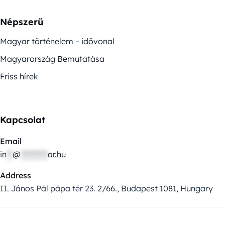
Népszerű
Magyar történelem – idővonal
Magyarország Bemutatása
Friss hírek
Kapcsolat
Email
in
**
@
*********
ar.hu
Address
II. János Pál pápa tér 23. 2/66., Budapest 1081, Hungary