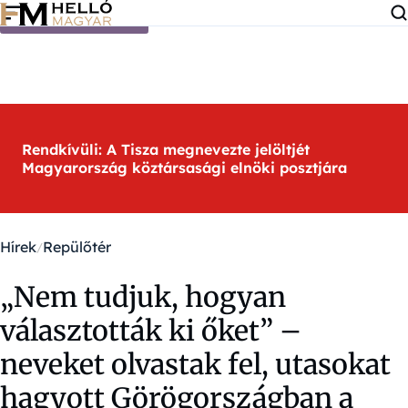
Ugrás a tartalomra
Rendkívüli: A Tisza megnevezte jelöltjét
Magyarország köztársasági elnöki posztjára
Hírek
Repülőtér
„Nem tudjuk, hogyan
választották ki őket” –
neveket olvastak fel, utasokat
hagyott Görögországban a