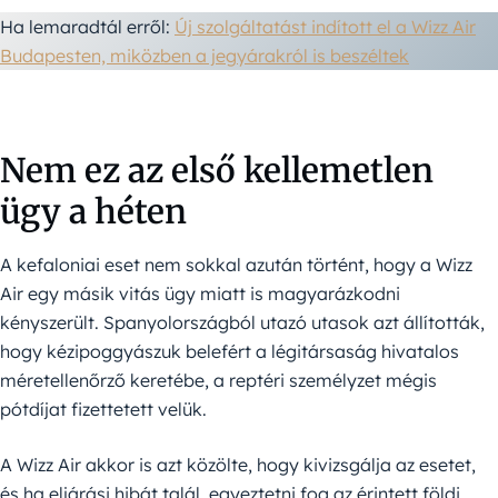
Ha lemaradtál erről:
Új szolgáltatást indított el a Wizz Air
Budapesten, miközben a jegyárakról is beszéltek
Nem ez az első kellemetlen
ügy a héten
A kefaloniai eset nem sokkal azután történt, hogy a Wizz
Air egy másik vitás ügy miatt is magyarázkodni
kényszerült. Spanyolországból utazó utasok azt állították,
hogy kézipoggyászuk belefért a légitársaság hivatalos
méretellenőrző keretébe, a reptéri személyzet mégis
pótdíjat fizettetett velük.
A Wizz Air akkor is azt közölte, hogy kivizsgálja az esetet,
és ha eljárási hibát talál, egyeztetni fog az érintett földi