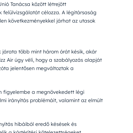
nió Tanácsa között létrejött
felülvizsgálatát célozza. A légitársaság
tlen következményekkel járhat az utasok
k járata több mint három órát késik, akár
Wizz Air úgy véli, hogy a szabályozás alapját
azóta jelentősen megváltoztak a
en figyelembe a megnövekedett légi
lmi irányítás problémáit, valamint az elmúlt
nyítás hibáiból eredő késések és
lik a kártérítési kötelezettségeket.