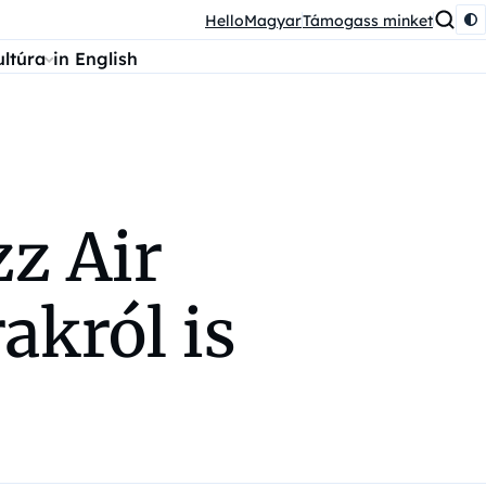
HelloMagyar
Támogass minket
ultúra
in English
zz Air
akról is