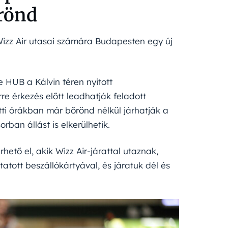
őrönd
Wizz Air utasai számára Budapesten egy új
 HUB a Kálvin téren nyitott
e érkezés előtt leadhatják feladott
ti órákban már bőrönd nélkül járhatják a
rban állást is elkerülhetik.
hető el, akik Wizz Air-járattal utaznak,
atott beszállókártyával, és járatuk dél és