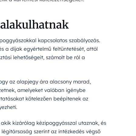
talakulhatnak
a poggyászokkal kapcsolatos szabályozás.
s a díjak egyértelmű feltüntetését, attól
ztási lehetőségeit, számolt be ról a
 hogy az alapjegy ára alacsony marad,
izetnek, amelyeket valóban igénybe
áltatásokat kötelezően beépítenek az
ezheti.
 akik kizárólag kézipoggyásszal utaznak, és
 légitársaság szerint az intézkedés végső