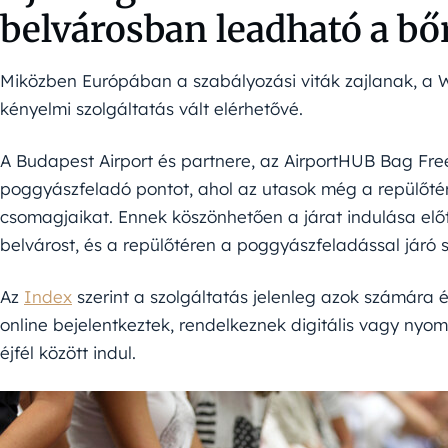
belvárosban leadható a b
Miközben Európában a szabályozási viták zajlanak, a 
kényelmi szolgáltatás vált elérhetővé.
A Budapest Airport és partnere, az AirportHUB Bag Free
poggyászfeladó pontot, ahol az utasok még a repülőtérr
csomagjaikat. Ennek köszönhetően a járat indulása előt
belvárost, és a repülőtéren a poggyászfeladással járó so
Az
Index
szerint a szolgáltatás jelenleg azok számára ér
online bejelentkeztek, rendelkeznek digitális vagy nyomt
éjfél között indul.