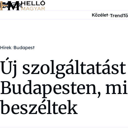
Ugrás a tartalomra
Közélet
Trend
Tö
Hírek
Budapest
Új szolgáltatást
Budapesten, mi
beszéltek