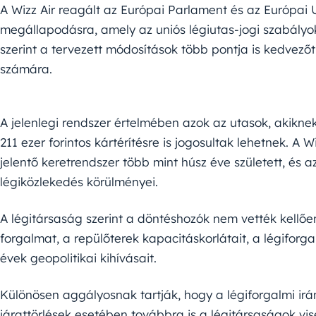
A Wizz Air reagált az Európai Parlament és az Európai U
megállapodásra, amely az uniós légiutas-jogi szabályok 
szerint a tervezett módosítások több pontja is kedvező
számára.
A jelenlegi rendszer értelmében azok az utasok, akikne
211 ezer forintos kártérítésre is jogosultak lehetnek. A 
jelentő keretrendszer több mint húsz éve született, és 
légiközlekedés körülményei.
A légitársaság szerint a döntéshozók nem vették kellő
forgalmat, a repülőterek kapacitáskorlátait, a légiforga
évek geopolitikai kihívásait.
Különösen aggályosnak tartják, hogy a légiforgalmi irá
járattörlések esetében továbbra is a légitársaságok vise