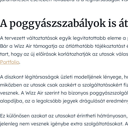
A poggyászszabályok is á
A tervezett változtatások egyik legvitatottabb eleme 
Bár a Wizz Air támogatja az átláthatóbb tájékoztatást é
tart, hogy az új előírások korlátozhatják az utasok válas
Portfolio
.
A diszkont légitársaságok üzleti modelljének lényege,
miközben az utasok csak azokért a szolgáltatásokért f
vesznek. A Wizz Air szerint ha bizonyos poggyászszolg
alapdíjba, az a legolcsóbb jegyek drágulását eredmény
Ez különösen azokat az utasokat érintheti hátrányosan,
jelenleg nem vesznek igénybe extra szolgáltatásokat. A