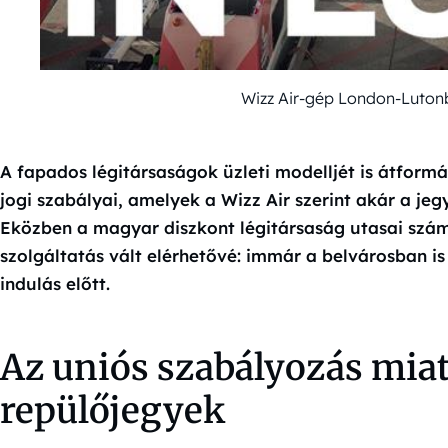
Wizz Air-gép London-Luton
A fapados légitársaságok üzleti modelljét is átformá
jogi szabályai, amelyek a Wizz Air szerint akár a je
Eközben a magyar diszkont légitársaság utasai szám
szolgáltatás vált elérhetővé: immár a belvárosban i
indulás előtt.
Az uniós szabályozás miat
repülőjegyek