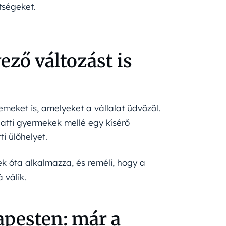
tségeket.
ező változást is
meket is, amelyeket a vállalat üdvözöl.
alatti gyermekek mellé egy kísérő
i ülőhelyet.
ek óta alkalmazza, és reméli, hogy a
 válik.
apesten: már a