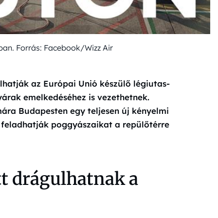
ban. Forrás: Facebook/Wizz Air
lhatják az Európai Unió készülő légiutas-
gyárak emelkedéséhez is vezethetnek.
ára Budapesten egy teljesen új kényelmi
s feladhatják poggyászaikat a repülőtérre
t drágulhatnak a