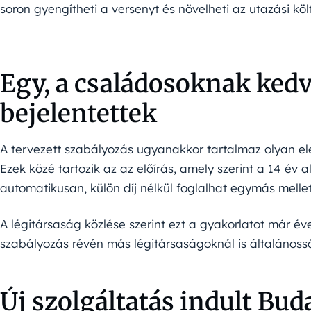
soron gyengítheti a versenyt és növelheti az utazási köl
Egy, a családosoknak kedv
bejelentettek
A tervezett szabályozás ugyanakkor tartalmaz olyan ele
Ezek közé tartozik az az előírás, amely szerint a 14 év 
automatikusan, külön díj nélkül foglalhat egymás mellett
A légitársaság közlése szerint ezt a gyakorlatot már év
szabályozás révén más légitársaságoknál is általánossá
Új szolgáltatás indult Bud