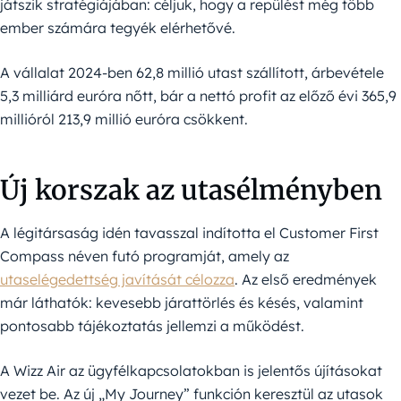
játszik stratégiájában: céljuk, hogy a repülést még több
ember számára tegyék elérhetővé.
A vállalat 2024-ben 62,8 millió utast szállított, árbevétele
5,3 milliárd euróra nőtt, bár a nettó profit az előző évi 365,9
millióról 213,9 millió euróra csökkent.
Új korszak az utasélményben
A légitársaság idén tavasszal indította el Customer First
Compass néven futó programját, amely az
utaselégedettség javítását célozza
. Az első eredmények
már láthatók: kevesebb járattörlés és késés, valamint
pontosabb tájékoztatás jellemzi a működést.
A Wizz Air az ügyfélkapcsolatokban is jelentős újításokat
vezet be. Az új „My Journey” funkción keresztül az utasok