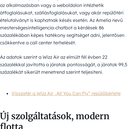
az alkalmazásban vagy a weboldalon intézhetik
átfoglalásukat, szállásfoglalásukat, vagy akár repülőtéri
ételutalványt is kaphatnak késés esetén. Az Amelia nevű
mesterségesintelligencia-chatbot a kérdések 86
százalékában képes hatékony segítséget adni, jelentősen
csökkentve a call center terhelését.
Az adatok szerint a Wizz Air az elmúlt fél évben 22
százalékkal javította a járatok pontosságát, a járatok 99,5
százalékát sikerült menetrend szerint teljesíteni.
Visszatér a Wizz Air „All You Can Fly” repülőbérlete
Új szolgáltatások, modern
flotta