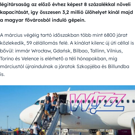
légitársaság az előző évhez képest 8 százalékkal növeli
kapacitását, így összesen 3,2 millió ülőhelyet kínál majd
a magyar fővárosból induló gépein.
A március végéig tartó időszakban több mint 6800 járat
közlekedik, 59 célállomás felé. A kínálat kilenc új úti céllal is
bővül: immár Wrocław, Gdańsk, Bilbao, Tallinn, Vilnius,
Torino és Velence is elérhető a téli hónapokban, míg
márciustól újraindulnak a járatok Szkopjéba és Billundba
is.