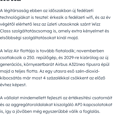
A légitársaság ebben az időszakban új fedélzeti
technológiákat is tesztel: érkezik a fedélzeti wifi, és az év
végétől elérhető lesz az üzleti utasoknak szánt Wizz
Class szolgáltatáscsomag is, amely extra kényelmet és
elsőbbségi szolgáltatásokat kínál majd.
A Wizz Air flottája is tovább fiatalodik; novemberben
csatlakozik a 250. repülőgép, és 2029-re kizárólag az új
generációs, környezetbarát Airbus A321neo típusra épül
majd a teljes flotta. Az egy utasra eső szén-dioxid-
kibocsátás már most 4 százalékkal csökkent az előző
évhez képest.
A vállalat mindemellett fejleszti az értékesítési csatornáit
és az aggregátoroldalakat kiszolgáló API-kapcsolatokat
is, így a jövőben még egyszerűbbé válik a foglalás.