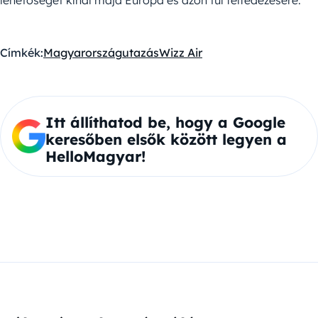
lehetőséget kínál majd Európa és azon túl felfedezésére.
Címkék:
Magyarország
utazás
Wizz Air
Itt állíthatod be, hogy a Google
keresőben elsők között legyen a
HelloMagyar!