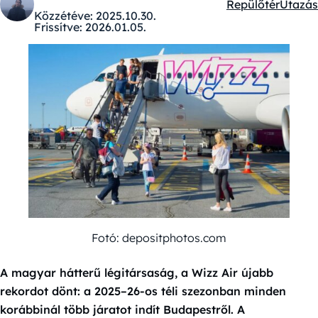
Repülőtér
Utazás
Kategóriák:
Közzétéve:
2025.10.30.
Frissítve:
2026.01.05.
Fotó: depositphotos.com
A magyar hátterű légitársaság, a Wizz Air újabb
rekordot dönt: a 2025–26-os téli szezonban minden
korábbinál több járatot indít Budapestről. A