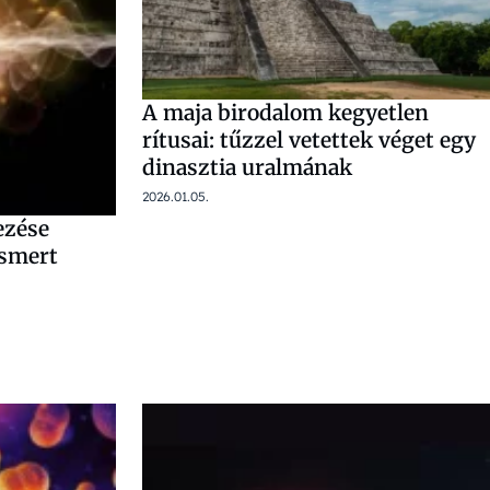
A maja birodalom kegyetlen
rítusai: tűzzel vetettek véget egy
dinasztia uralmának
2026.01.05.
ezése
 ismert