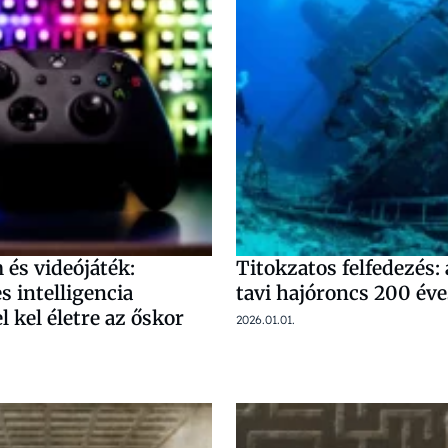
 és videójáték:
Titokzatos felfedezés:
 intelligencia
tavi hajóroncs 200 éve
l kel életre az őskor
2026.01.01.