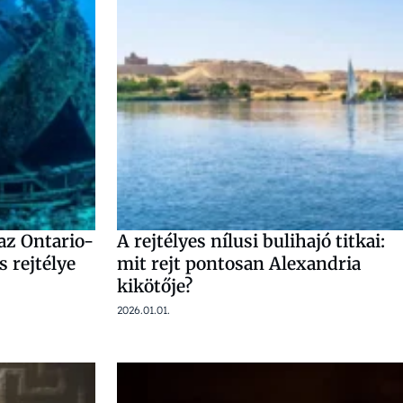
 az Ontario-
A rejtélyes nílusi bulihajó titkai:
s rejtélye
mit rejt pontosan Alexandria
kikötője?
2026.01.01.