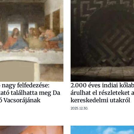
 nagy felfedezése:
2.000 éves indiai kőla
ató találhatta meg Da
árulhat el részleteket 
só Vacsorájának
kereskedelmi utakról
2025.12.30.