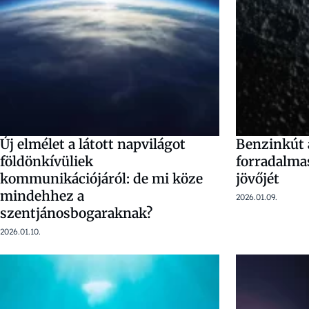
Új elmélet a látott napvilágot
Benzinkút 
földönkívüliek
forradalmas
kommunikációjáról: de mi köze
jövőjét
mindehhez a
2026.01.09.
szentjánosbogaraknak?
2026.01.10.