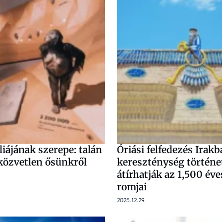
liájának szerepe: talán
Óriási felfedezés Irakb
özvetlen ősünkről
kereszténység történet
átírhatják az 1,500 é
romjai
2025.12.29.