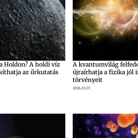
a Holdon? A holdi víz
A kvantumvilág felfed
íthatja az űrkutatás
újraírhatja a fizika jól
törvényeit
2026.01.07.