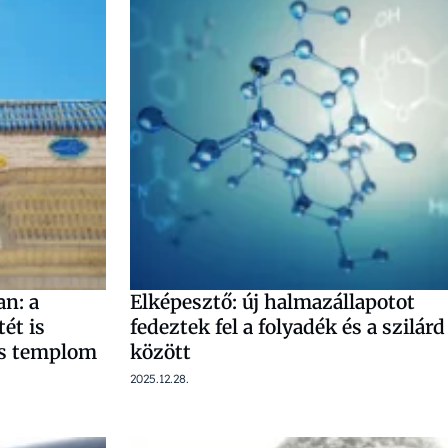
an: a
Elképesztő: új halmazállapotot
ét is
fedeztek fel a folyadék és a szilárd
ves templom
között
2025.12.28.