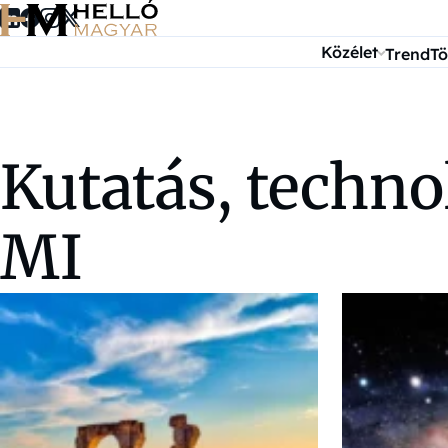
Ugrás a tartalomra
Közélet
Trend
Tö
Kutatás, techno
MI