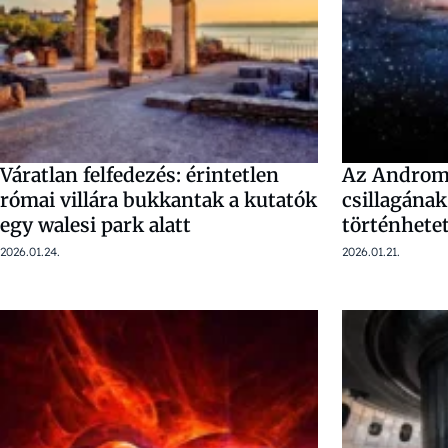
Váratlan felfedezés: érintetlen
Az Andromé
római villára bukkantak a kutatók
csillagának
egy walesi park alatt
történhetet
2026.01.24.
2026.01.21.