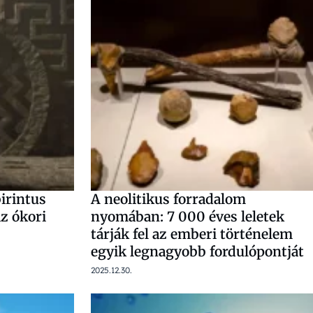
birintus
A neolitikus forradalom
az ókori
nyomában: 7 000 éves leletek
tárják fel az emberi történelem
egyik legnagyobb fordulópontját
2025.12.30.