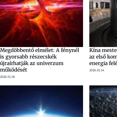
Megdöbbentő elmélet: A fénynél
Kína meste
is gyorsabb részecskék
az első kom
újraírhatják az univerzum
energia fel
működését
2026.01.14.
2026.01.18.