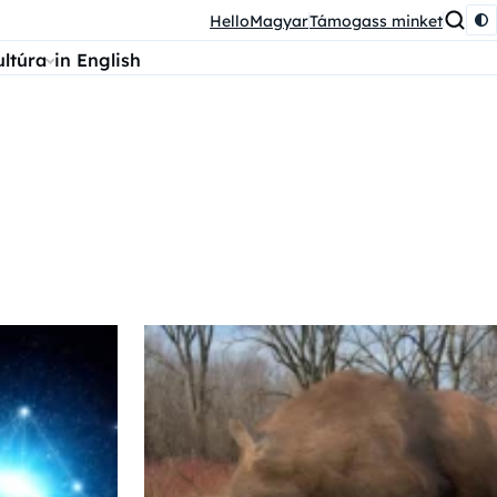
HelloMagyar
Támogass minket
ultúra
in English