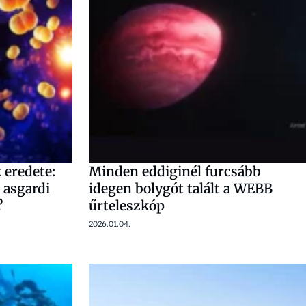
 eredete:
Minden eddiginél furcsább
 asgardi
idegen bolygót talált a WEBB
?
űrteleszkóp
2026.01.04.