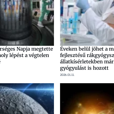
rséges Napja megtette
Éveken belül jöhet a 
oly lépést a végtelen
fejlesztésű rákgyógys
é
állatkísérletekben már 
gyógyulást is hozott
2026.01.11.