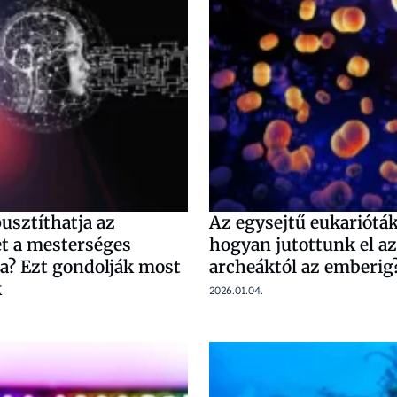
usztíthatja az
Az egysejtű eukarióták
t a mesterséges
hogyan jutottunk el az
ia? Ezt gondolják most
archeáktól az emberig
k
2026.01.04.