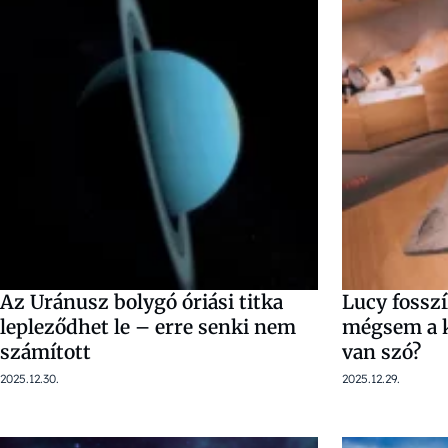
Az Uránusz bolygó óriási titka
Lucy fosszí
lepleződhet le – erre senki nem
mégsem a k
számított
van szó?
2025.12.30.
2025.12.29.