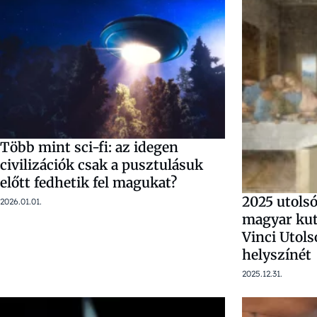
Több mint sci-fi: az idegen
civilizációk csak a pusztulásuk
előtt fedhetik fel magukat?
2025 utolsó
2026.01.01.
magyar kut
Vinci Utol
helyszínét
2025.12.31.