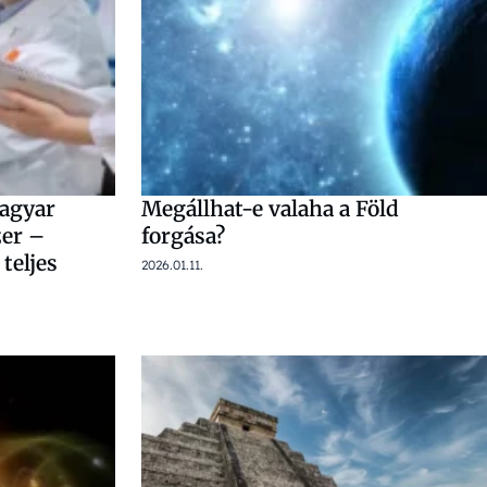
magyar
Megállhat-e valaha a Föld
zer –
forgása?
teljes
2026.01.11.