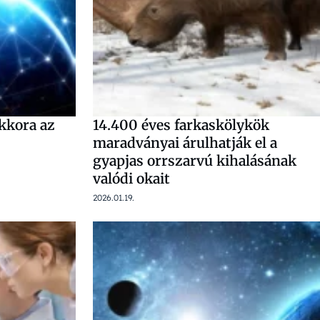
kkora az
14.400 éves farkaskölykök
maradványai árulhatják el a
gyapjas orrszarvú kihalásának
valódi okait
2026.01.19.