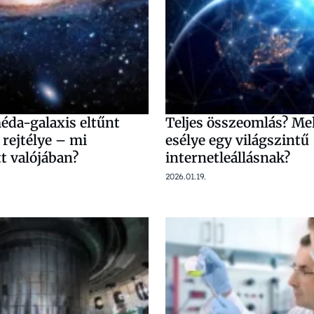
da-galaxis eltűnt
Teljes összeomlás? Me
 rejtélye – mi
esélye egy világszintű
t valójában?
internetleállásnak?
2026.01.19.