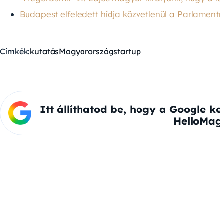
Budapest elfeledett hídja közvetlenül a Parlament
Címkék:
kutatás
Magyarország
startup
Itt állíthatod be, hogy a Google k
HelloMag