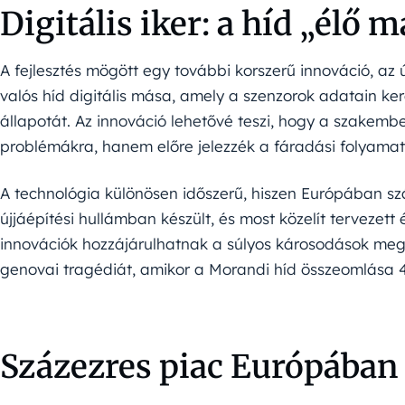
Digitális iker: a híd „élő 
A fejlesztés mögött egy további korszerű innováció, az ú
valós híd digitális mása, amely a szenzorok adatain ke
állapotát. Az innováció lehetővé teszi, hogy a szakem
problémákra, hanem előre jelezzék a fáradási folyamat
A technológia különösen időszerű, hiszen Európában s
újjáépítési hullámban készült, és most közelít tervezett
innovációk hozzájárulhatnak a súlyos károsodások mege
genovai tragédiát, amikor a Morandi híd összeomlása 4
Százezres piac Európában