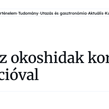
rténelem
Tudomány
Utazás és gasztronómia
Aktuális
K
 az okoshidak k
ióval