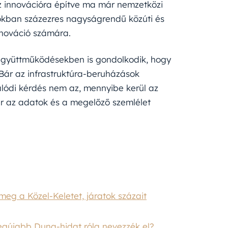
az innovációra építve ma már nemzetközi
okban százezres nagyságrendű közúti és
innováció számára.
) együttműködésekben is gondolkodik, hogy
Bár az infrastruktúra-beruházások
alódi kérdés nem az, mennyibe kerül az
ár az adatok és a megelőző szemlélet
meg a Közel-Keletet, járatok százait
legújabb Duna-hidat róla nevezzék el?