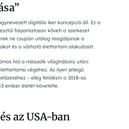
mása”
gynevezett digitális iker koncepció áll. Ez a
resztül folyamatosan követi a szerkezet
berek ne csupán utólag reagáljanak a
okat és a várható élettartam alakulását.
zámos híd a második világháború utáni
 élettartama végéhez. Az ilyen jellegű
lőzéséhez – elég felidézni a 2018-as
3 ember életét követelte.
 és az USA-ban