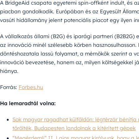
A BridgeAid csapata egyetemi spin-offként indult, és 
piacban gondolkodik. Európában és az Egyesült Állam
vasúti hídállomány jelent potenciális piacot egy ilyen 
A vállalkozás állami (B2G) és iparági partneri (B2B2G
az innováció minél szélesebb körben hasznosulhasson. 
döntéshozatala lassú folyamat, a mérnökök szerint a v
innováció bevezetése, hanem az, milyen költségekkel j
hiánya.
Forrás:
Forbes.hu
Ha lemaradtál volna:
Sok magyar ragadhat külföldön: légtérzár bénítja 
törölték, Budapesten landolnak a kitérített gépek
“Megérdemli” II. Lajos magyar királyunk, hogy a 