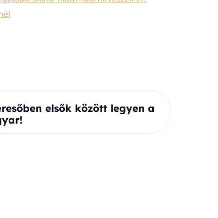
nél
eresőben elsők között legyen a
yar!