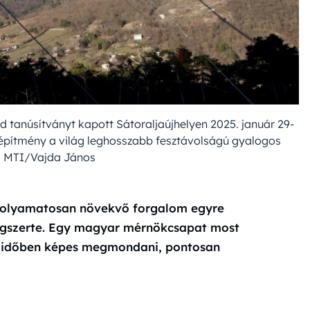
d tanúsítványt kapott Sátoraljaújhelyen 2025. január 29-
ú építmény a világ leghosszabb fesztávolságú gyalogos
t. MTI/Vajda János
a folyamatosan növekvő forgalom egyre
ilágszerte. Egy magyar mérnökcsapat most
lós időben képes megmondani, pontosan