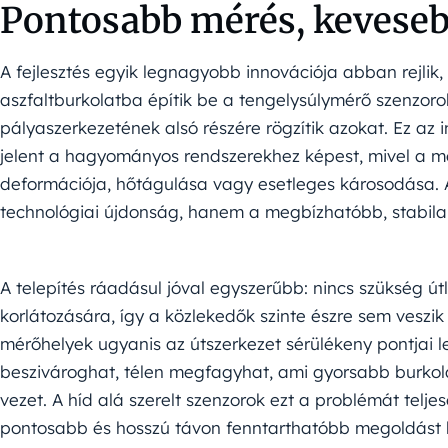
Pontosabb mérés, keveseb
A fejlesztés egyik legnagyobb innovációja abban rejli
aszfaltburkolatba építik be a tengelysúlymérő szenzor
pályaszerkezetének alsó részére rögzítik azokat. Ez az i
jelent a hagyományos rendszerekhez képest, mivel a mé
deformációja, hőtágulása vagy esetleges károsodása. 
technológiai újdonság, hanem a megbízhatóbb, stabila
A telepítés ráadásul jóval egyszerűbb: nincs szükség ú
korlátozására, így a közlekedők szinte észre sem veszik
mérőhelyek ugyanis az útszerkezet sérülékeny pontjai 
beszivároghat, télen megfagyhat, ami gyorsabb burkol
vezet. A híd alá szerelt szenzorok ezt a problémát telje
pontosabb és hosszú távon fenntarthatóbb megoldást k