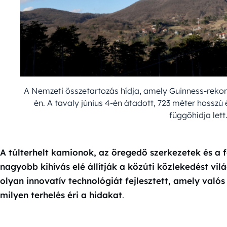
A Nemzeti összetartozás hídja, amely Guinness-rekor
én. A tavaly június 4-én átadott, 723 méter hossz
függőhídja let
A túlterhelt kamionok, az öregedő szerkezetek és 
nagyobb kihívás elé állítják a közúti közlekedést v
olyan innovatív technológiát fejlesztett, amely va
milyen terhelés éri a hidakat
.