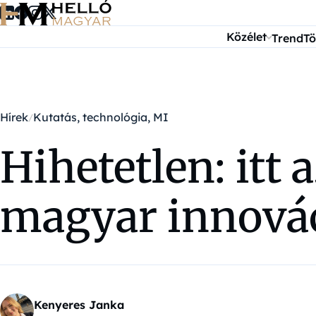
Ugrás a tartalomra
Közélet
Trend
Tö
Hírek
Kutatás, technológia, MI
Hihetetlen: itt
magyar innovác
Kenyeres Janka