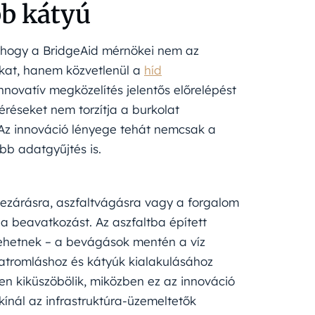
b kátyú
k, hogy a BridgeAid mérnökei nem az
okat, hanem közvetlenül a
híd
nnovatív megközelítés jelentős előrelépést
réseket nem torzítja a burkolat
Az innováció lényege tehát nemcsak a
bb adatgyűjtés is.
tlezárásra, aszfaltvágásra vagy a forgalom
 a beavatkozást. Az aszfaltba épített
lehetnek – a bevágások mentén a víz
atromláshoz és kátyúk kialakulásához
sen kiküszöbölik, miközben ez az innováció
ínál az infrastruktúra-üzemeltetők