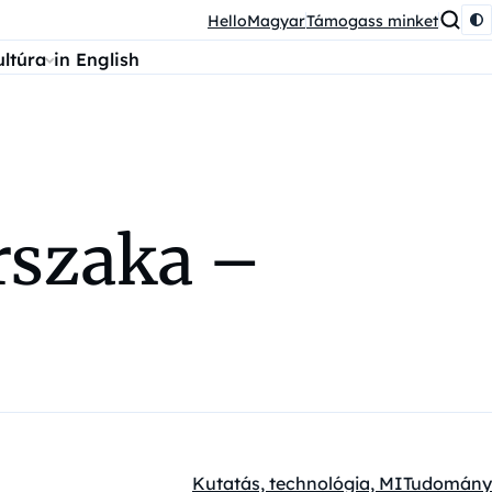
HelloMagyar
Támogass minket
ultúra
in English
orszaka –
Kutatás, technológia, MI
Tudomány