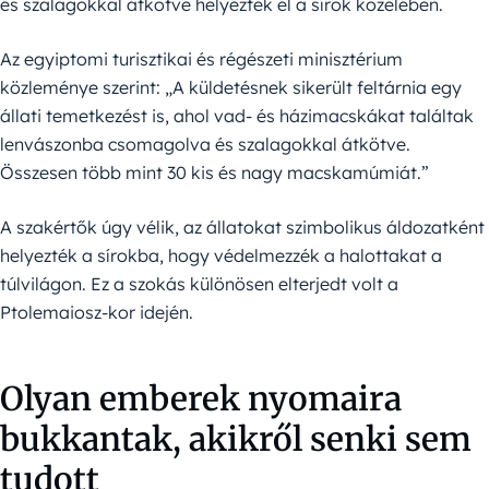
és szalagokkal átkötve helyeztek el a sírok közelében.
Az egyiptomi turisztikai és régészeti minisztérium
közleménye szerint: „A küldetésnek sikerült feltárnia egy
állati temetkezést is, ahol vad- és házimacskákat találtak
lenvászonba csomagolva és szalagokkal átkötve.
Összesen több mint 30 kis és nagy macskamúmiát.”
A szakértők úgy vélik, az állatokat szimbolikus áldozatként
helyezték a sírokba, hogy védelmezzék a halottakat a
túlvilágon. Ez a szokás különösen elterjedt volt a
Ptolemaiosz-kor idején.
Olyan emberek nyomaira
bukkantak, akikről senki sem
tudott