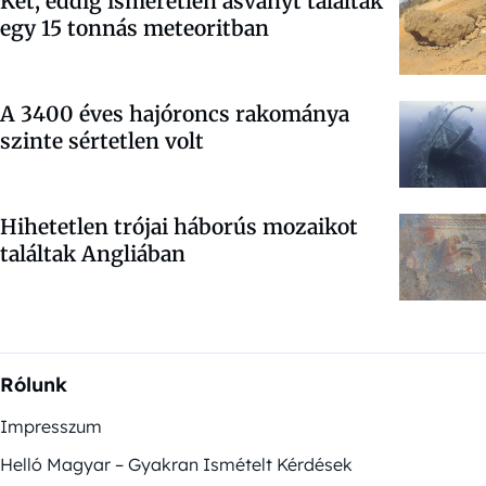
Két, eddig ismeretlen ásványt találtak
egy 15 tonnás meteoritban
A 3400 éves hajóroncs rakománya
szinte sértetlen volt
Hihetetlen trójai háborús mozaikot
találtak Angliában
Rólunk
Impresszum
Helló Magyar – Gyakran Ismételt Kérdések