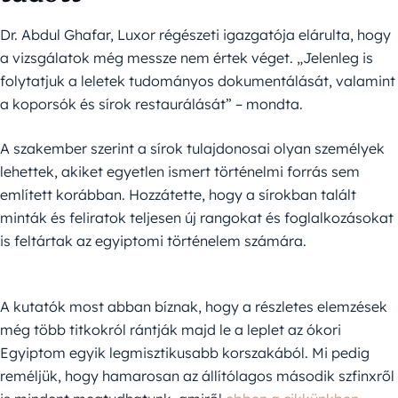
Dr. Abdul Ghafar, Luxor régészeti igazgatója elárulta, hogy
a vizsgálatok még messze nem értek véget. „Jelenleg is
folytatjuk a leletek tudományos dokumentálását, valamint
a koporsók és sírok restaurálását” – mondta.
A szakember szerint a sírok tulajdonosai olyan személyek
lehettek, akiket egyetlen ismert történelmi forrás sem
említett korábban. Hozzátette, hogy a sírokban talált
minták és feliratok teljesen új rangokat és foglalkozásokat
is feltártak az egyiptomi történelem számára.
A kutatók most abban bíznak, hogy a részletes elemzések
még több titkokról rántják majd le a leplet az ókori
Egyiptom egyik legmisztikusabb korszakából. Mi pedig
reméljük, hogy hamarosan az állítólagos második szfinxről