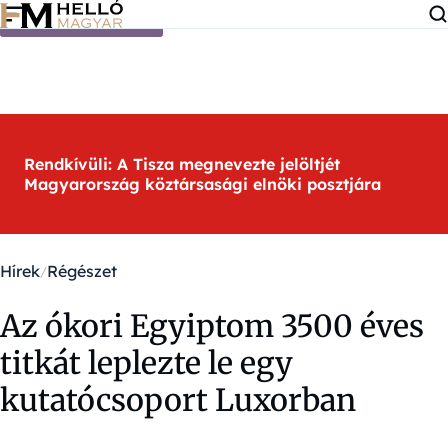
Ugrás a tartalomra
Rendkívüli: A Tisza megnevezte jelöltjét
Magyarország köztársasági elnöki posztjára
Hírek
Régészet
Az ókori Egyiptom 3500 éves
titkát leplezte le egy
kutatócsoport Luxorban