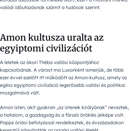
valódi időutazásnak számít a tudósok szerint.
Amon kultusza uralta az
egyiptomi civilizációt
A leletek az ókori Théba vallási központjához
kapcsolódnak. A várost ma Luxorként ismerjük, de több
ezer évvel ezelőtt itt működött az Amon-kultusz, amely az
egész egyiptomi civilizáció legerősebb vallási és politikai
mozgalmává vált.
Amon isten, akit gyakran „az istenek királyának” neveztek,
a hatalom, a gazdagság és a fáraói öröklés jelképe volt.
Papjai óriási befolyással rendelkeztek, és évszázadokon
keresztül irányították az ország vallási életét.