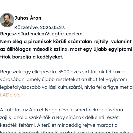
Juhos Áron
Közzétéve:
2026.05.27.
Régészet
Történelem
Világtörténelem
Kategóriák:
Nem elég a piramisok körüli számtalan rejtély, valamint
az állítólagos második szfinx, most egy újabb egyiptomi
titok borzolja a kedélyeket.
Régészek egy elképesztő, 3500 éves sírt tártak fel Luxor
városában, amely újabb részleteket árulhat fel Egyiptom
legbefolyásosabb vallási kultuszáról, hívja fel a figyelmet a
LADbible
.
A kutatás az Abu el-Naga néven ismert nekropoliszban
zajlik, ahol a szakértők a Roy sírjának délkeleti részét
kezdték feltárni. A terület mindeddig rejtve maradt a
korábbi ásatások törmeléke alatt, ezért a mostani munka