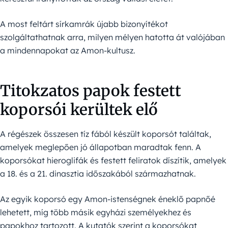
A most feltárt sírkamrák újabb bizonyítékot
szolgáltathatnak arra, milyen mélyen hatotta át valójában
a mindennapokat az Amon-kultusz.
Titokzatos papok festett
koporsói kerültek elő
A régészek összesen tíz fából készült koporsót találtak,
amelyek meglepően jó állapotban maradtak fenn. A
koporsókat hieroglifák és festett feliratok díszítik, amelyek
a 18. és a 21. dinasztia időszakából származhatnak.
Az egyik koporsó egy Amon-istenségnek éneklő papnőé
lehetett, míg több másik egyházi személyekhez és
papokhoz tartozott. A kutatók szerint a koporsókat