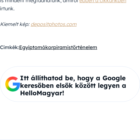
is mindent megtudhatunk, amiről
ebben a cikkünkben
írtunk.
Kiemelt kép:
depositphotos.com
Címkék:
Egyiptom
ókor
piramis
történelem
Itt állíthatod be, hogy a Google
keresőben elsők között legyen a
HelloMagyar!