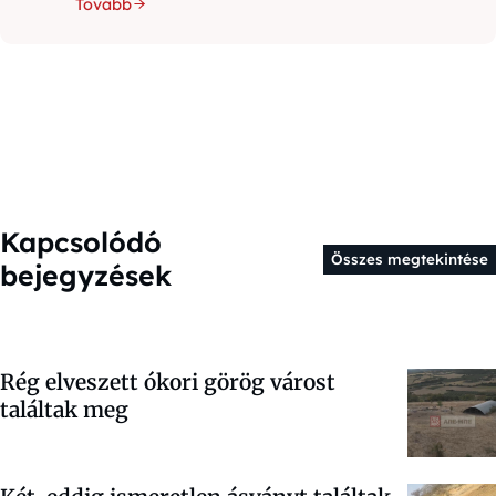
Tovább
Kapcsolódó
Összes megtekintése
bejegyzések
Rég elveszett ókori görög várost
találtak meg