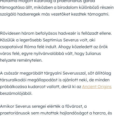
Hatalma mögött kizárólag a praetoriánus gárda
támogatása állt, miközben a birodalom különböző részein
szolgáló hadseregek más vezetőket kezdtek támogatni.
Rövidesen három befolyásos hadvezér is fellázadt ellene.
Közülük a legerősebb Septimius Severus volt, aki
csapataival Róma felé indult. Ahogy közeledett az örök
város felé, egyre nyilvánvalóbbá vált, hogy Iulianus
helyzete reménytelen.
A császár megpróbált tárgyalni Severusszal, sőt állítólag
társuralkodói megállapodást is ajánlott neki, de minden
próbálkozása kudarcot vallott, derül ki az
Ancient Origins
beszámolójából.
Amikor Severus seregei elérték a fővárost, a
praetoriánusok sem mutattak hajlandóságot a harcra, és