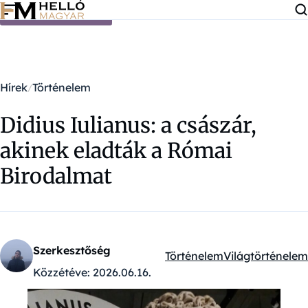
Ugrás a tartalomra
Hírek
Történelem
Didius Iulianus: a császár,
akinek eladták a Római
Birodalmat
Szerkesztőség
Történelem
Világtörténelem
Kategóriák:
Közzétéve:
2026.06.16.