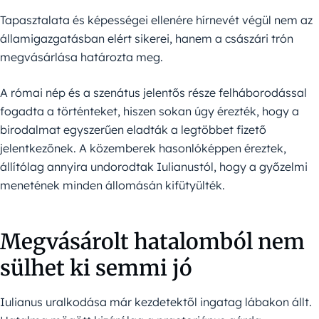
Tapasztalata és képességei ellenére hírnevét végül nem az
államigazgatásban elért sikerei, hanem a császári trón
megvásárlása határozta meg.
A római nép és a szenátus jelentős része felháborodással
fogadta a történteket, hiszen sokan úgy érezték, hogy a
birodalmat egyszerűen eladták a legtöbbet fizető
jelentkezőnek. A közemberek hasonlóképpen éreztek,
állítólag annyira undorodtak Iulianustól, hogy a győzelmi
menetének minden állomásán kifütyülték.
Megvásárolt hatalomból nem
sülhet ki semmi jó
Iulianus uralkodása már kezdetektől ingatag lábakon állt.