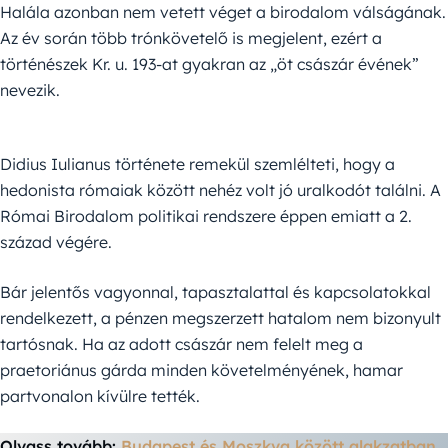
Halála azonban nem vetett véget a birodalom válságának.
Az év során több trónkövetelő is megjelent, ezért a
történészek Kr. u. 193-at gyakran az „öt császár évének”
nevezik.
Didius Iulianus története remekül szemlélteti, hogy a
hedonista rómaiak között nehéz volt jó uralkodót találni. A
Római Birodalom politikai rendszere éppen emiatt a 2.
század végére.
Bár jelentős vagyonnal, tapasztalattal és kapcsolatokkal
rendelkezett, a pénzen megszerzett hatalom nem bizonyult
tartósnak. Ha az adott császár nem felelt meg a
praetoriánus gárda minden követelményének, hamar
partvonalon kívülre tették.
Olvass tovább:
Budapest és Moszkva között alakzatban