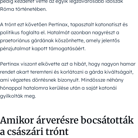
pedig kezdetét vette az egyik legzavarosabb időszak
Róma történetében.
A trónt ezt követően Pertinax, tapasztalt katonatiszt és
politikus foglalta el. Hatalmát azonban nagyrészt a
praetoriánus gárdának köszönhette, amely jelentős
pénzjutalmat kapott támogatásáért.
Pertinax viszont elkövette azt a hibát, hogy nagyon hamar
rendet akart teremteni és korlátozni a gárda kiváltságait,
ami végzetes döntésnek bizonyult. Mindössze néhány
hónappal hatalomra kerülése után a saját katonái
gyilkolták meg.
Amikor árverésre bocsátották
a császári trónt