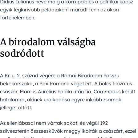
Didius Iulianus neve máig a korrupció és a politikai káosz
egyik legkirívóbb példájaként maradt fenn az ókori
történelemben.
A birodalom válságba
sodródott
A Kr. u. 2. század végére a Római Birodalom hosszú
békekorszaka, a Pax Romana véget ért. A bölcs filozófus-
császár, Marcus Aurelius halála után fia, Commodus került
hatalomra, akinek uralkodása egyre inkább zsarnoki
jelleget öltött.
Az ellenlábasai nem vártak sokat, és végül 192
szilveszterén összeesküvők meggyilkolták a császárt, ezzel