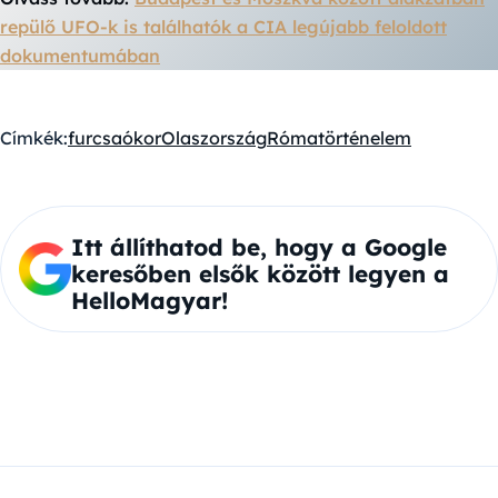
repülő UFO-k is találhatók a CIA legújabb feloldott
dokumentumában
Címkék:
furcsa
ókor
Olaszország
Róma
történelem
Itt állíthatod be, hogy a Google
keresőben elsők között legyen a
HelloMagyar!