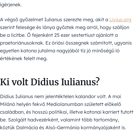
ígérjenek.
A végső győzelmet Iulianus szerezte meg, akit a
Livius.org
szerint felesége és lánya győztek meg arról, hogy szálljon
be a licitbe. Ő fejenként 25 ezer sestertiust ajánlott a
praetoriánusoknak. Ez óriási összegnek számított, ugyanis
egyetlen katona jutalma nagyjából tíz jó minőségű ló
értékének felelt meg.
Ki volt Didius Iulianus?
Didius Iulianus nem jelentéktelen kalandor volt. A mai
Milánó helyén fekvő Mediolanumban született előkelő
családban, és hosszú politikai, illetve katonai karriert futott
be. Szolgált hadvezérként, valamint több tartomány,
köztük Dalmácia és Alsó-Germánia kormányzójaként is.