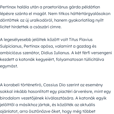
Pertinax halála után a praetoriánus gárda példátlan
lépésre szánta el magát. Nem titkos háttértárgyalásokon
döntöttek az új uralkodóról, hanem gyakorlatilag nyílt
licitet hirdettek a császári címre.
A legesélyesebb jelöltek között volt Titus Flavius
Sulpicianus, Pertinax apósa, valamint a gazdag és
ambiciózus szenátor, Didius Iulianus. A két férfi versengeni
kezdett a katonák kegyeiért, folyamatosan túllicitálva
egymást.
A korabeli történetíró, Cassius Dio szerint az esemény
sokkal inkább hasonlított egy piactéri árverésre, mint egy
birodalom vezetőjének kiválasztására. A katonák egyik
jelölttől a másikhoz jártak, és közölték az aktuális
ajánlatot, arra ösztönözve őket, hogy még többet