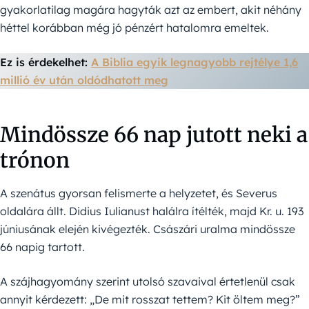
gyakorlatilag magára hagyták azt az embert, akit néhány
héttel korábban még jó pénzért hatalomra emeltek.
Ez is érdekelhet:
A Biblia egyik legnagyobb rejtélye 1,6
millió év után oldódhatott meg
Mindössze 66 nap jutott neki a
trónon
A szenátus gyorsan felismerte a helyzetet, és Severus
oldalára állt. Didius Iulianust halálra ítélték, majd Kr. u. 193
júniusának elején kivégezték. Császári uralma mindössze
66 napig tartott.
A szájhagyomány szerint utolsó szavaival értetlenül csak
annyit kérdezett: „De mit rosszat tettem? Kit öltem meg?”