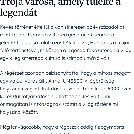
Trója városa, amely túlélte a
legendát
Kevés történet élte túl olyan sikeresen az évszázadokat,
mint Trójáé. Homérosz Iliásza generációk számára
jelentette az első találkozást Akhilleusz, Hektór és a trójai
faló történetével, miközben a legenda fokozatosan a világ
egyik legismertebb kulturális szimbólumává vált.
A régészet azonban bebizonyította, hogy a mítosz mögött
egy valódi város állt. A mai UNESCO világörökségi
helyszínen végzett kutatások szerint Trója közel 5000 éven
keresztül folyamatosan lakott település volt, ami
önmagában is ritkaságnak számít a világ történelmi
helyszínei között.
Még lenyűgözőbb, hogy a régészek eddig tíz egymásra