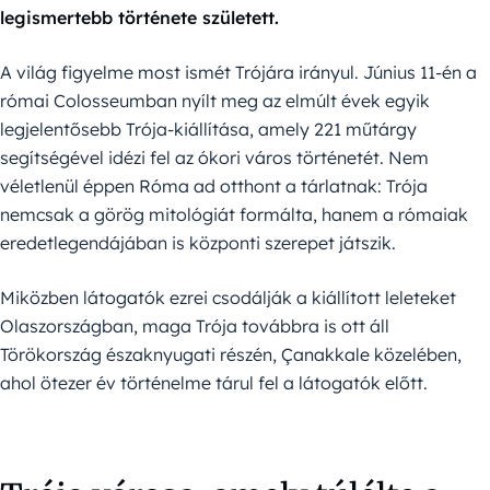
legismertebb története született.
A világ figyelme most ismét Trójára irányul. Június 11-én a
római Colosseumban nyílt meg az elmúlt évek egyik
legjelentősebb Trója-kiállítása, amely 221 műtárgy
segítségével idézi fel az ókori város történetét. Nem
véletlenül éppen Róma ad otthont a tárlatnak: Trója
nemcsak a görög mitológiát formálta, hanem a rómaiak
eredetlegendájában is központi szerepet játszik.
Miközben látogatók ezrei csodálják a kiállított leleteket
Olaszországban, maga Trója továbbra is ott áll
Törökország északnyugati részén, Çanakkale közelében,
ahol ötezer év történelme tárul fel a látogatók előtt.