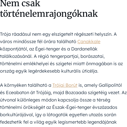
Nem csak
történelemrajongóknak
Trója ráadásul nem egy elszigetelt régészeti helyszín. A
város mindössze fél órára található
Çanakkale
központjától, az Égei-tenger és a Dardanellák
találkozásánál. A régió tengerpartjai, borászatai,
történelmi emlékhelyei és szigetei miatt önmagában is az
ország egyik legérdekesebb kulturális úticélja.
A környéken található a
Trójai Borút
is, amely Gallipolitól
és Eceabaton át Trójáig, majd Bozcaada szigetéig vezet. Az
útvonal különleges módon kapcsolja össze a térség
történelmi örökségét az Észak-Égei-tenger évszázados
borkultúrájával, így a látogatók egyetlen utazás során
fedezhetik fel a világ egyik legismertebb legendájának