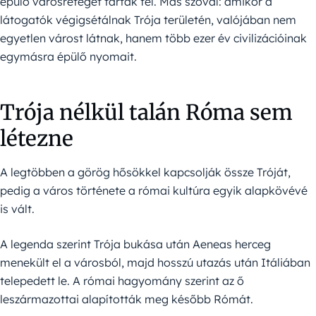
épülő városréteget tártak fel. Más szóval: amikor a
látogatók végigsétálnak Trója területén, valójában nem
egyetlen várost látnak, hanem több ezer év civilizációinak
egymásra épülő nyomait.
Trója nélkül talán Róma sem
létezne
A legtöbben a görög hősökkel kapcsolják össze Tróját,
pedig a város története a római kultúra egyik alapkövévé
is vált.
A legenda szerint Trója bukása után Aeneas herceg
menekült el a városból, majd hosszú utazás után Itáliában
telepedett le. A római hagyomány szerint az ő
leszármazottai alapították meg később Rómát.