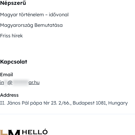
Népszerű
Magyar történelem – idővonal
Magyarország Bemutatása
Friss hírek
Kapcsolat
Email
in
**
@
*********
ar.hu
Address
II. János Pál pápa tér 23. 2/66., Budapest 1081, Hungary