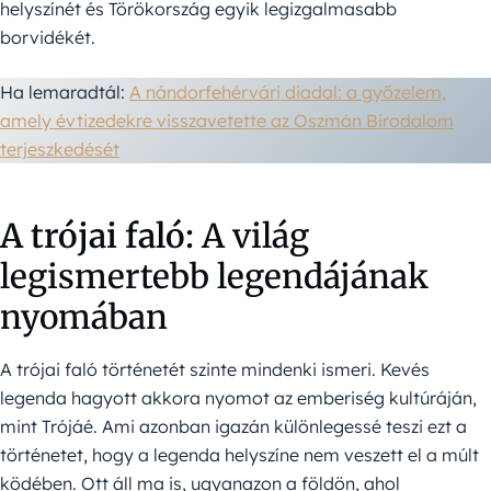
helyszínét és Törökország egyik legizgalmasabb
borvidékét.
Ha lemaradtál:
A nándorfehérvári diadal: a győzelem,
amely évtizedekre visszavetette az Oszmán Birodalom
terjeszkedését
A trójai faló:
A világ
legismertebb legendájának
nyomában
A trójai faló történetét szinte mindenki ismeri. Kevés
legenda hagyott akkora nyomot az emberiség kultúráján,
mint Trójáé. Ami azonban igazán különlegessé teszi ezt a
történetet, hogy a legenda helyszíne nem veszett el a múlt
ködében. Ott áll ma is, ugyanazon a földön, ahol