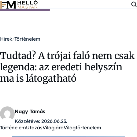
Ugrás a tartalomra
Hírek
Történelem
Tudtad? A trójai faló nem csak
legenda: az eredeti helyszín
ma is látogatható
Nagy Tamás
Közzétéve:
2026.06.23.
Történelem
Utazás
Világjáró
Világtörténelem
Kategóriák: