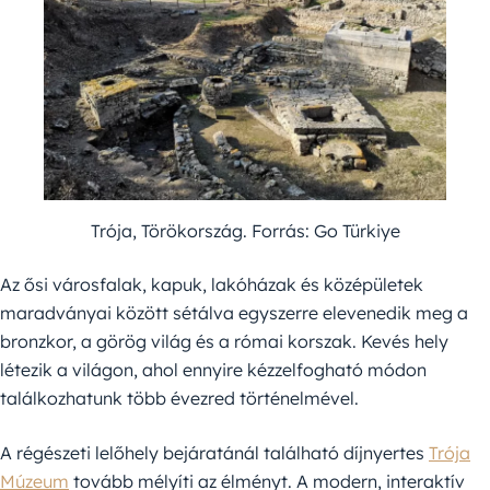
Trója, Törökország. Forrás: Go Türkiye
Az ősi városfalak, kapuk, lakóházak és középületek
maradványai között sétálva egyszerre elevenedik meg a
bronzkor, a görög világ és a római korszak. Kevés hely
létezik a világon, ahol ennyire kézzelfogható módon
találkozhatunk több évezred történelmével.
A régészeti lelőhely bejáratánál található díjnyertes
Trója
Múzeum
tovább mélyíti az élményt. A modern, interaktív