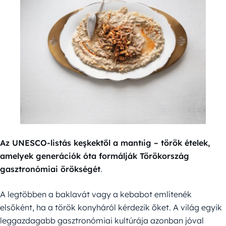
Az UNESCO-listás keşkektől a mantıig – török ételek,
amelyek generációk óta formálják Törökország
gasztronómiai örökségét
.
A legtöbben a baklavát vagy a kebabot említenék
elsőként, ha a török konyháról kérdezik őket. A világ egyik
leggazdagabb gasztronómiai kultúrája azonban jóval