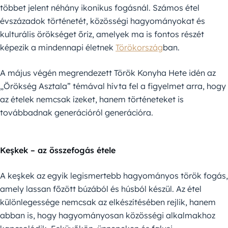
többet jelent néhány ikonikus fogásnál. Számos étel
évszázadok történetét, közösségi hagyományokat és
kulturális örökséget őriz, amelyek ma is fontos részét
képezik a mindennapi életnek
Törökország
ban.
A május végén megrendezett Török Konyha Hete idén az
„Örökség Asztala” témával hívta fel a figyelmet arra, hogy
az ételek nemcsak ízeket, hanem történeteket is
továbbadnak generációról generációra.
Keşkek – az összefogás étele
A keşkek az egyik legismertebb hagyományos török fogás,
amely lassan főzött búzából és húsból készül. Az étel
különlegessége nemcsak az elkészítésében rejlik, hanem
abban is, hogy hagyományosan közösségi alkalmakhoz