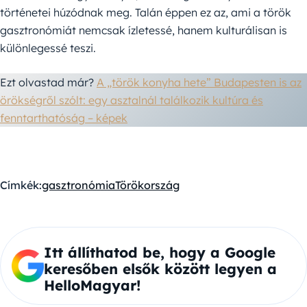
történetei húzódnak meg. Talán éppen ez az, ami a török
gasztronómiát nemcsak ízletessé, hanem kulturálisan is
különlegessé teszi.
Ezt olvastad már?
A „török konyha hete” Budapesten is az
örökségről szólt: egy asztalnál találkozik kultúra és
fenntarthatóság – képek
Címkék:
gasztronómia
Törökország
Itt állíthatod be, hogy a Google
keresőben elsők között legyen a
HelloMagyar!