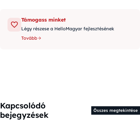
Támogass minket
Légy részese a HelloMagyar fejlesztésének
Tovább
Kapcsolódó
Összes megtekintése
bejegyzések