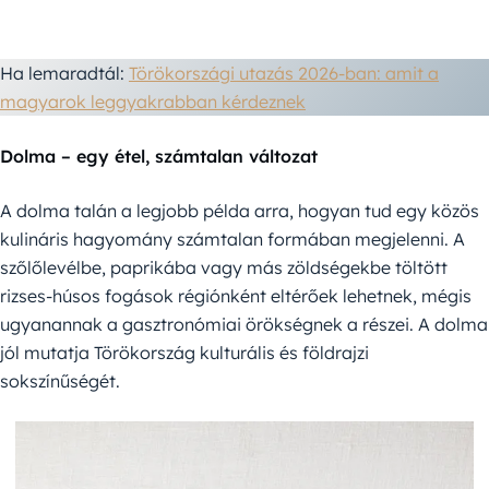
Ha lemaradtál:
Törökországi utazás 2026-ban: amit a
magyarok leggyakrabban kérdeznek
Dolma – egy étel, számtalan változat
A dolma talán a legjobb példa arra, hogyan tud egy közös
kulináris hagyomány számtalan formában megjelenni. A
szőlőlevélbe, paprikába vagy más zöldségekbe töltött
rizses-húsos fogások régiónként eltérőek lehetnek, mégis
ugyanannak a gasztronómiai örökségnek a részei. A dolma
jól mutatja Törökország kulturális és földrajzi
sokszínűségét.