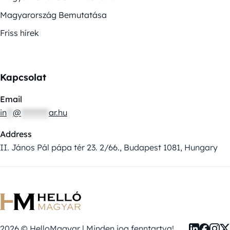
Magyarország Bemutatása
Friss hírek
Kapcsolat
Email
in
**
@
*********
ar.hu
Address
II. János Pál pápa tér 23. 2/66., Budapest 1081, Hungary
2026 © HelloMagyar | Minden jog fenntartva!