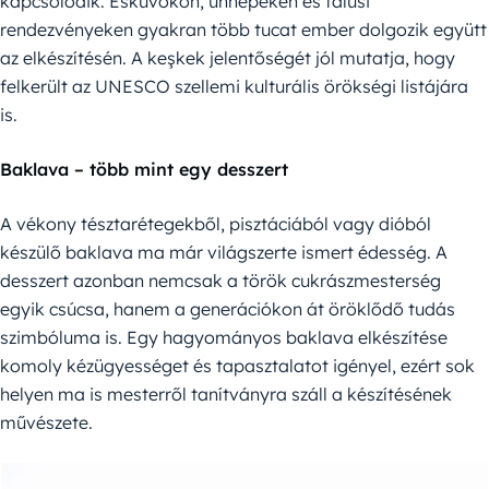
kapcsolódik. Esküvőkön, ünnepeken és falusi
rendezvényeken gyakran több tucat ember dolgozik együtt
az elkészítésén. A keşkek jelentőségét jól mutatja, hogy
felkerült az UNESCO szellemi kulturális örökségi listájára
is.
Baklava – több mint egy desszert
A vékony tésztarétegekből, pisztáciából vagy dióból
készülő baklava ma már világszerte ismert édesség. A
desszert azonban nemcsak a török cukrászmesterség
egyik csúcsa, hanem a generációkon át öröklődő tudás
szimbóluma is. Egy hagyományos baklava elkészítése
komoly kézügyességet és tapasztalatot igényel, ezért sok
helyen ma is mesterről tanítványra száll a készítésének
művészete.