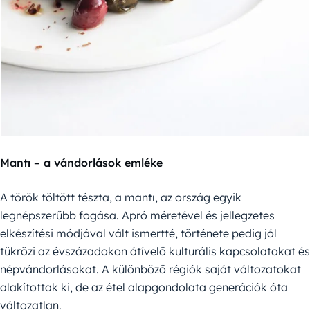
Mantı – a vándorlások emléke
A török töltött tészta, a mantı, az ország egyik
legnépszerűbb fogása. Apró méretével és jellegzetes
elkészítési módjával vált ismertté, története pedig jól
tükrözi az évszázadokon átívelő kulturális kapcsolatokat és
népvándorlásokat. A különböző régiók saját változatokat
alakítottak ki, de az étel alapgondolata generációk óta
változatlan.