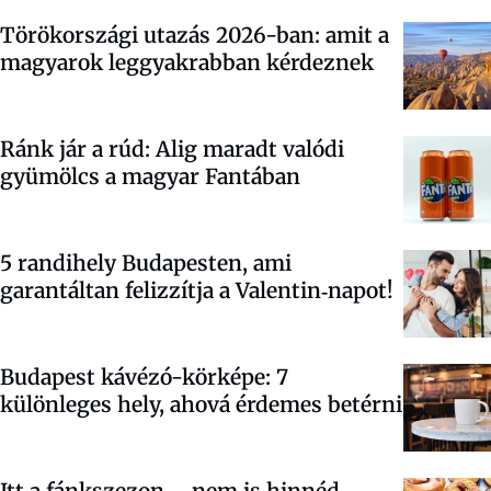
Törökországi utazás 2026-ban: amit a
magyarok leggyakrabban kérdeznek
Ránk jár a rúd: Alig maradt valódi
gyümölcs a magyar Fantában
5 randihely Budapesten, ami
garantáltan felizzítja a Valentin‑napot!
Budapest kávézó-körképe: 7
különleges hely, ahová érdemes betérni
Itt a fánkszezon – nem is hinnéd,