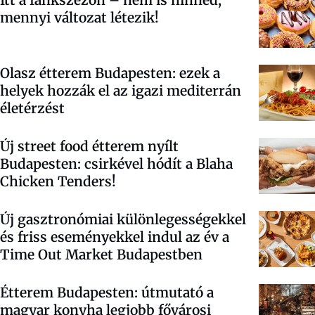
mennyi változat létezik!
Olasz étterem Budapesten: ezek a
helyek hozzák el az igazi mediterrán
életérzést
Új street food étterem nyílt
Budapesten: csirkével hódít a Blaha
Chicken Tenders!
Új gasztronómiai különlegességekkel
és friss eseményekkel indul az év a
Time Out Market Budapestben
Étterem Budapesten: útmutató a
magyar konyha legjobb fővárosi