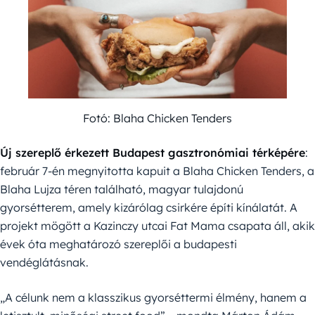
Fotó: Blaha Chicken Tenders
Új szereplő érkezett
Budapest gasztronómiai térképére
:
február 7-én megnyitotta kapuit a Blaha Chicken Tenders, a
Blaha Lujza téren található, magyar tulajdonú
gyorsétterem, amely kizárólag csirkére építi kínálatát. A
projekt mögött a Kazinczy utcai Fat Mama csapata áll, akik
évek óta meghatározó szereplői a budapesti
vendéglátásnak.
„A célunk nem a klasszikus gyorséttermi élmény, hanem a