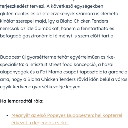
terjeszkedést tervezi. A következő egységekben
gluténmentes és az ételérzékenyek számára is elérhető
kínálat szerepel majd, így a Blaha Chicken Tenders
nemcsak az ízlelőbimbókat, hanem a fenntartható és
befogadó gasztronómiai élményt is szem előtt tartja.
Budapest új gyorsétterme tehát egyértelműen csirke-
specialista: a letisztult street food koncepció, a hazai
alapanyagok és a Fat Mama csapat tapasztalata garancia
arra, hogy a Blaha Chicken Tenders rövid időn belül a város
egyik kedvenc gyorsétkezdéje legyen.
Ha lemaradtál róla:
Megnyílt az első Popeyes Budapesten: helikopterrel
érkezett a legendás csirke!