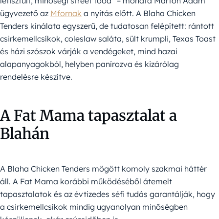
letisztult, minőségi street food” – mondta Márton Ádám
ügyvezető az
Mfornak
a nyitás előtt. A Blaha Chicken
Tenders kínálata egyszerű, de tudatosan felépített: rántott
csirkemellcsíkok, coleslaw saláta, sült krumpli, Texas Toast
és házi szószok várják a vendégeket, mind hazai
alapanyagokból, helyben panírozva és kizárólag
rendelésre készítve.
A Fat Mama tapasztalat a
Blahán
A Blaha Chicken Tenders mögött komoly szakmai háttér
áll. A Fat Mama korábbi működéséből átemelt
tapasztalatok és az évtizedes séfi tudás garantálják, hogy
a csirkemellcsíkok mindig ugyanolyan minőségben