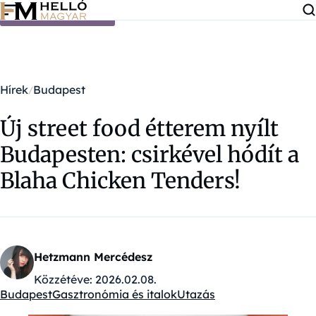
Ugrás a tartalomra
Hírek
Budapest
Új street food étterem nyílt
Budapesten: csirkével hódít a
Blaha Chicken Tenders!
Hetzmann Mercédesz
Közzétéve:
2026.02.08.
Budapest
Gasztronómia és italok
Utazás
Kategóriák: