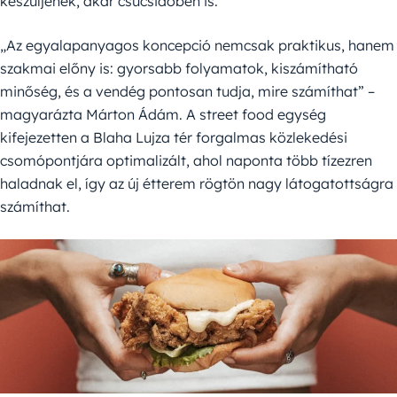
készüljenek, akár csúcsidőben is.
„Az egyalapanyagos koncepció nemcsak praktikus, hanem
szakmai előny is: gyorsabb folyamatok, kiszámítható
minőség, és a vendég pontosan tudja, mire számíthat” –
magyarázta Márton Ádám. A street food egység
kifejezetten a Blaha Lujza tér forgalmas közlekedési
csomópontjára optimalizált, ahol naponta több tízezren
haladnak el, így az új étterem rögtön nagy látogatottságra
számíthat.