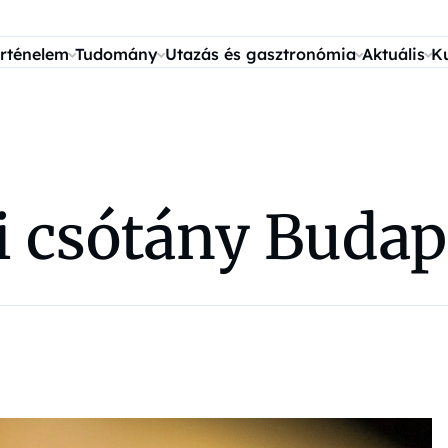
rténelem
Tudomány
Utazás és gasztronómia
Aktuális
K
i csótány Budap