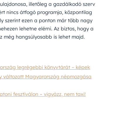
 tulajdonosa, illetőleg a gazdálkodó szerv
rt nincs átfogó programja, központilag
oly szerint ezen a ponton már több nagy
hezen lehetne elérni. Az biztos, hogy a
ez még hangsúlyosabb is lehet majd.
rország legrégebbi könyvtárát – képek
gy változott Magyarország népmozgása
toni fesztiválon – vigyázz, nem taxi!