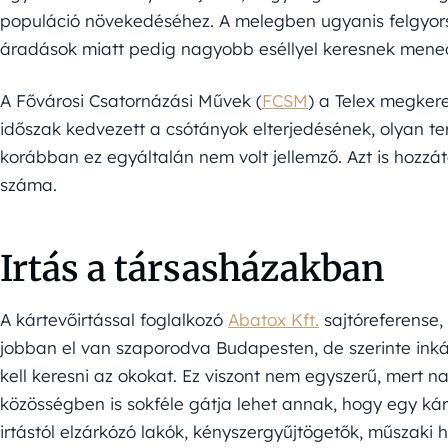
populáció növekedéséhez. A melegben ugyanis felgyors
áradások miatt pedig nagyobb eséllyel keresnek mene
A Fővárosi Csatornázási Művek (
FCSM
) a Telex megker
időszak kedvezett a csótányok elterjedésének, olyan te
korábban ez egyáltalán nem volt jellemző. Azt is hozzá
száma.
Irtás a társasházakban
A kártevőirtással foglalkozó
Abatox Kft.
sajtóreferense, 
jobban el van szaporodva Budapesten, de szerinte ink
kell keresni az okokat. Ez viszont nem egyszerű, mert n
közösségben is sokféle gátja lehet annak, hogy egy ká
irtástól elzárkózó lakók, kényszergyűjtögetők, műszaki 