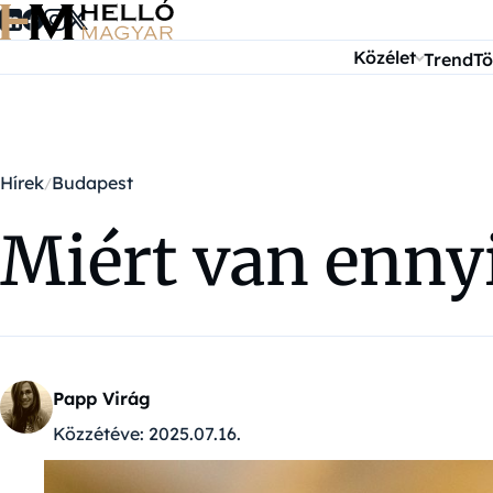
Ugrás a tartalomra
Közélet
Trend
Tö
Hírek
Budapest
Miért van enny
Papp Virág
Közzétéve:
2025.07.16.