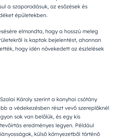
ul a szaporodásuk, az esőzések és
déket épületekben.
esésére elmondta, hogy a hosszú meleg
rületekről is kaptak bejelentést, ahonnan
tették, hogy idén növekedett az észlelések
Szalai Károly szerint a konyhai csótány
ább a védekezésben részt vevő szereplőknél
agyon sok van belőlük, és egy kis
rtevőirtás eredményes legyen. Például
hiányosságok, külső környezetből történő