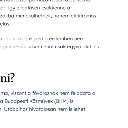
ert így jelentősen csökkenne a
házakba menekülhetnek, hanem elektromos
elős.
, a populációjuk pedig érdemben nem
gjelenésük sosem érint csak egyvalakit, és
ni?
záma, viszont a fővárosnak nem feladata a
y a Budapesti Közművek (BKM) is
n. Utóbbihoz hivatalosan nem is lehet