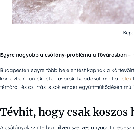
Kép:
Egyre nagyobb a csótány-probléma a fővárosban – h
Budapesten egyre több bejelentést kapnak a kártevőírt
kórházban tűntek fel a rovarok. Ráadásul, mint a
Telex
k
témáról, és az irtás is sok ember együttműködésén múli
Tévhit, hogy csak koszos 
A csótányok szinte bármilyen szerves anyagot megeszn