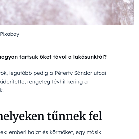
 Pixabay
ogyan tartsuk őket távol a lakásunktól?
ók, legutóbb pedig a Péterfy Sándor utcai
iderítette, rengeteg tévhit kering a
k.
helyeken tűnnek fel
ek: emberi hajat és körmöket, egy másik