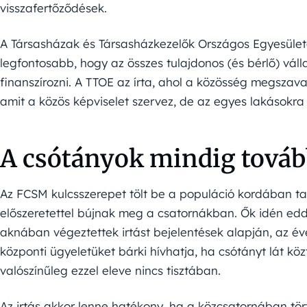
visszafertőződések.
A Társasházak és Társasházkezelők Országos Egyesülete
legfontosabb, hogy az összes tulajdonos (és bérlő) válla
finanszírozni. A TTOE az írta, ahol a közösség megszavaz
amit a közös képviselet szervez, de az egyes lakásokra 
A csótányok mindig tová
Az FCSM kulcsszerepet tölt be a populáció kordában t
előszeretettel bújnak meg a csatornákban. Ők idén edd
aknában végeztettek irtást bejelentések alapján, az éve
központi ügyeletüket bárki hívhatja, ha csótányt lát kö
valószínűleg ezzel eleve nincs tisztában.
Az irtás akkor lenne hatékony, ha a közcsatornában tö