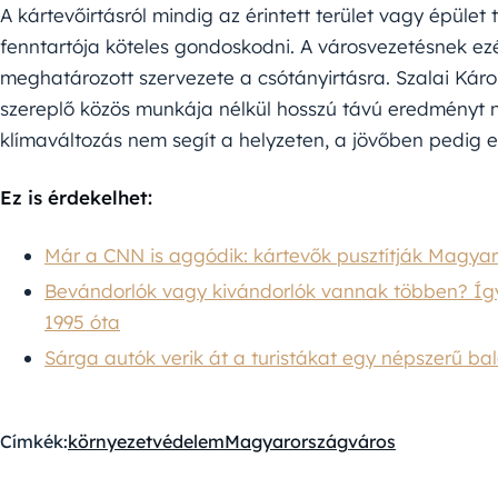
A kártevőirtásról mindig az érintett terület vagy épület
fenntartója köteles gondoskodni. A városvezetésnek ezé
meghatározott szervezete a csótányirtásra. Szalai Kár
szereplő közös munkája nélkül hosszú távú eredményt ne
klímaváltozás nem segít a helyzeten, a jövőben pedig 
Ez is érdekelhet:
Már a CNN is aggódik: kártevők pusztítják Magya
Bevándorlók vagy kivándorlók vannak többen? Í
1995 óta
Sárga autók verik át a turistákat egy népszerű bala
Címkék:
környezetvédelem
Magyarország
város