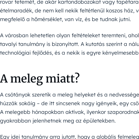
rovar tetemét, de akár kartondobozokat vagy tapétaraga
ételmaradék, de nem kell nekik feltétlenül koszos ház, 
megfelelő a hőmérséklet, van víz, és be tudnak jutni.
A városban lehetetlen olyan feltételeket teremteni, ah
tavalyi tanulmány is bizonyított. A kutatás szerint a ná
technológiai fejlődés, és a nekik is egyre kényelmesebb 
A meleg miatt?
A csótányok szeretik a meleg helyeket és a nedvességet i
húzzák sokáig – de itt sincsenek nagy igényeik, egy csö
A melegebb hónapokban aktívak, ilyenkor szaporodnak, 
gyakrabban jelenhetnek meg az épületekben.
Egy idei tanulmány arra jutott, hogy a globális felmele