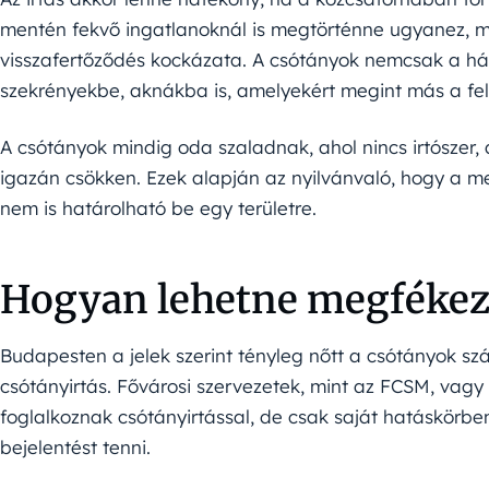
mentén fekvő ingatlanoknál is megtörténne ugyanez, m
visszafertőződés kockázata. A csótányok nemcsak a 
szekrényekbe, aknákba is, amelyekért megint más a fel
A csótányok mindig oda szaladnak, ahol nincs irtószer
igazán csökken. Ezek alapján az nyilvánvaló, hogy a me
nem is határolható be egy területre.
Hogyan lehetne megfékez
Budapesten a jelek szerint tényleg nőtt a csótányok s
csótányirtás. Fővárosi szervezetek, mint az FCSM, vag
foglalkoznak csótányirtással, de csak saját hatáskörbe
bejelentést tenni.