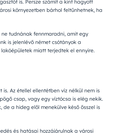
sztót is. Persze számít a kint hagyott
városi környezetben bárhol feltűnhetnek, ha
ol ne tudnának fennmaradni, amit egy
lunk is jelenlévő német csótányok a
lakóépületek miatt terjedtek el ennyire.
s. Az étellel ellentétben víz nélkül nem is
pögő csap, vagy egy víztócsa is elég nekik.
de a hideg elől menekülve késő ősszel is
gedés és hatásai hozzájárulnak a városi