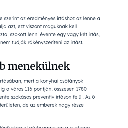
 szerint az eredményes irtáshoz az lenne a
lja azt, ezt viszont maguknak kell
ta, szokott lenni évente egy vagy két irtás,
nem tudják rákényszeríteni az irtást.
bb menekülnek
artásában, mert a konyhai csótányok
ig a város 116 pontján, összesen 1780
nte szokásos preventív irtáson felül. Az ő
zterületen, de az emberek nagy része
rténő irtással párhuzamosan a csatorna