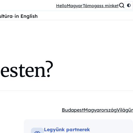
HelloMagyar
Támogass minket
ultúra
in English
esten?
Budapest
Magyarország
Világűr
Kategóriák:
Legyünk partnerek