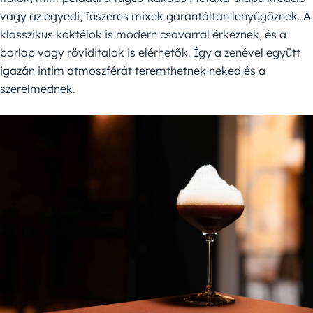
vagy az egyedi, fűszeres mixek garantáltan lenyűgöznek. A
klasszikus koktélok is modern csavarral érkeznek, és a
borlap vagy röviditalok is elérhetők. Így a zenével együtt
igazán intim atmoszférát teremthetnek neked és a
szerelmednek.