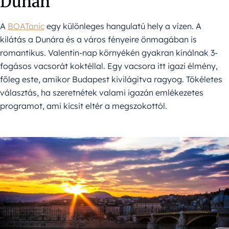
Dunán
A
BOATanic
egy különleges hangulatú hely a vízen. A
kilátás a Dunára és a város fényeire önmagában is
romantikus. Valentin-nap környékén gyakran kínálnak 3-
fogásos vacsorát koktéllal. Egy vacsora itt igazi élmény,
főleg este, amikor Budapest kivilágítva ragyog. Tökéletes
választás, ha szeretnétek valami igazán emlékezetes
programot, ami kicsit eltér a megszokottól.