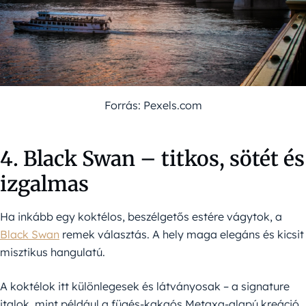
Forrás: Pexels.com
4. Black Swan – titkos, sötét és
izgalmas
Ha inkább egy koktélos, beszélgetős estére vágytok, a
Black Swan
remek választás. A hely maga elegáns és kicsit
misztikus hangulatú.
A koktélok itt különlegesek és látványosak – a signature
italok, mint például a fügés-kakaós Metaxa-alapú kreáció