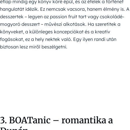
étlap mindig egy könyv köré épül, és az ételek a történet
hangulatát idézik. Ez nemcsak vacsora, hanem élmény is. A
desszertek – legyen az passion fruit tart vagy csokoládé-
mogyoró desszert – művészi alkotások. Ha szeretitek a
könyveket, a különleges koncepciókat és a kreatív
fogásokat, ez a hely nektek való. Egy ilyen randi után
biztosan lesz miről beszélgetni.
3. BOATanic – romantika a