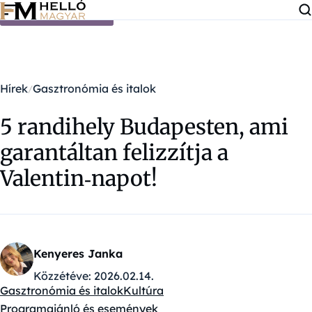
Ugrás a tartalomra
Hírek
Gasztronómia és italok
5 randihely Budapesten, ami
garantáltan felizzítja a
Valentin‑napot!
Kenyeres Janka
Közzétéve:
2026.02.14.
Gasztronómia és italok
Kultúra
Kategóriák:
Programajánló és események