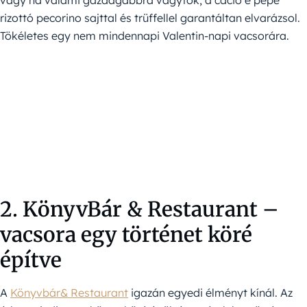
vagy ha valami gazdagabbra vágytok, a cacio e pepe
rizottó pecorino sajttal és trüffellel garantáltan elvarázsol.
Tökéletes egy nem mindennapi Valentin-napi vacsorára.
2. KönyvBár & Restaurant –
vacsora egy történet köré
építve
A
Könyvbár& Restaurant
igazán egyedi élményt kínál. Az