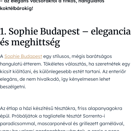
– az elegáns vacsoráktól a titkos, hangulatos
koktélbárokig!
1. Sophie Budapest – elegancia
és meghittség
A
Sophie Budapest
egy stílusos, mégis barátságos
hangulatú étterem. Tökéletes választás, ha szeretnétek egy
kicsit kiöltözni, és különlegesebb estét tartani. Az enteriőr
elegáns, de nem hivalkodó, így kényelmesen lehet
beszélgetni.
Az étlap a házi készítésű tésztákra, friss alapanyagokra
épül. Próbáljátok a tagliatelle tésztát Sorrento-i
paradicsommal, mascarponéval és grillezett garnélával,