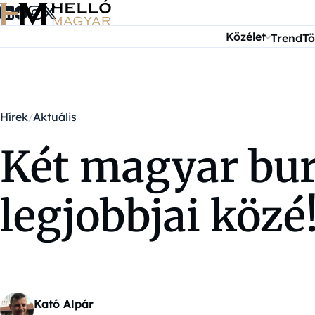
Ugrás a tartalomra
Közélet
Trend
Tö
Hírek
Aktuális
Két magyar bur
legjobbjai közé
Kató Alpár