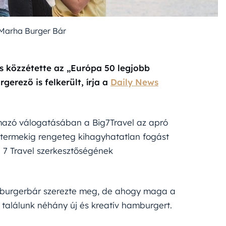
Marha Burger Bár
is közzétette az „Európa 50 legjobb
erező is felkerült, írja a
Daily News
lmazó válogatásában a Big7Travel az apró
termekig rengeteg kihagyhatatlan fogást
g 7 Travel szerkesztőségének
mburgerbár szerezte meg, de ahogy maga a
s találunk néhány új és kreatív hamburgert.