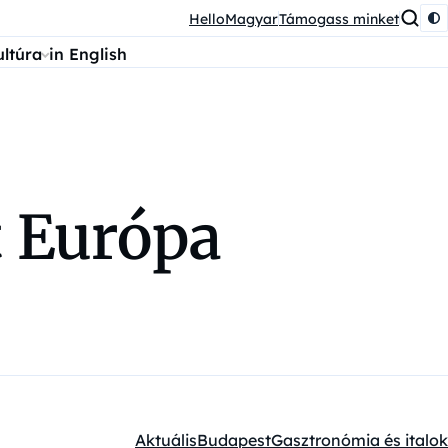
HelloMagyar
Támogass minket
ultúra
in English
t Európa
Aktuális
Budapest
Gasztronómia és italok