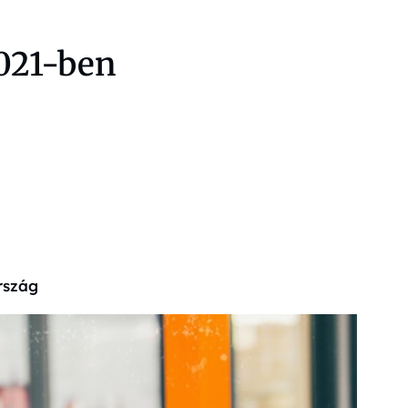
2021-ben
rszág