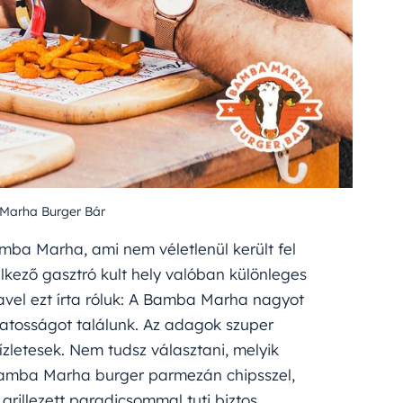
Marha Burger Bár
mba Marha, ami nem véletlenül került fel
lkező gasztró kult hely valóban különleges
avel ezt írta róluk: A Bamba Marha nagyot
ozatosságot találunk. Az adagok szuper
zletesek. Nem tudsz választani, melyik
Bamba Marha burger parmezán chipsszel,
grillezett paradicsommal tuti biztos.