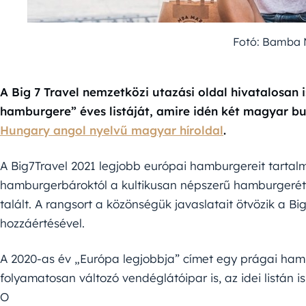
Fotó: Bamba 
A Big 7 Travel nemzetközi utazási oldal hivatalosan 
hamburgere” éves listáját, amire idén két magyar burg
Hungary angol nyelvű magyar híroldal
.
A Big7Travel 2021 legjobb európai hamburgereit tarta
hamburgerbároktól a kultikusan népszerű hamburgerét
talált. A rangsort a közönségük javaslatait ötvözik a Bi
hozzáértésével.
A 2020-as év „Európa legjobbja” címet egy prágai ha
folyamatosan változó vendéglátóipar is, az idei listán i
O