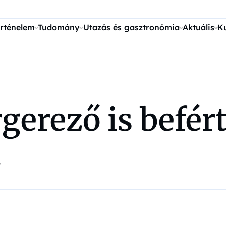
rténelem
Tudomány
Utazás és gasztronómia
Aktuális
K
gerező is befér
!