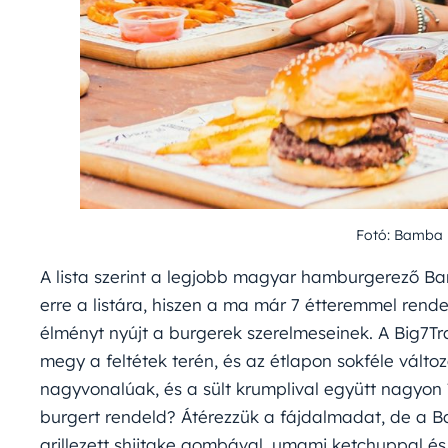
Fotó: Bamba 
A lista szerint a legjobb magyar hamburgerező Ba
erre a listára, hiszen a ma már 7 étteremmel rende
élményt nyújt a burgerek szerelmeseinek. A Big7Tr
megy a feltétek terén, és az étlapon sokféle vált
nagyvonalúak, és a sült krumplival együtt nagyon í
burgert rendeld? Átérezzük a fájdalmadat, de a 
grillezett shiitake gombával, umami ketchuppal és 