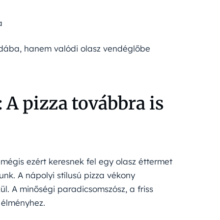
a
apdába, hanem valódi olasz vendéglőbe
 A pizza továbbra is
 mégis ezért keresnek fel egy olasz éttermet
k. A nápolyi stílusú pizza vékony
zül. A minőségi paradicsomszósz, a friss
 élményhez.