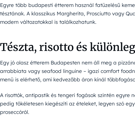
Egyre több budapesti étterem használ fatüzelésű kemenc
tésztának. A klasszikus Margherita, Prosciutto vagy Qu
modern változatokkal is találkozhatunk.
Tészta, risotto és különl
Egy jó olasz étterem Budapesten nem áll meg a pizzánál
arrabbiata vagy seafood linguine – igazi comfort food
menü is elérhető, ami kedvezőbb áron kínál többfogás
A risottók, antipastik és tengeri fogások szintén egyre
pedig tökéletesen kiegészíti az ételeket, legyen szó e
proseccóról.