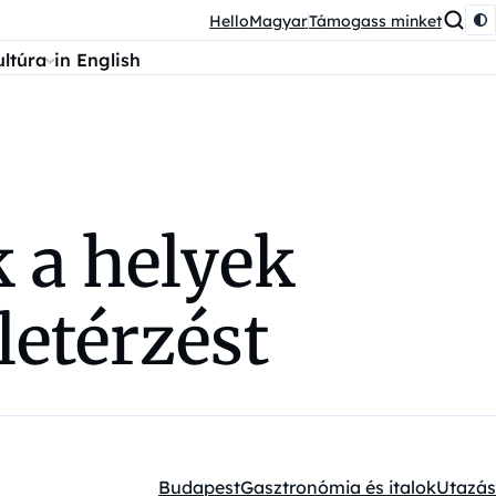
HelloMagyar
Támogass minket
ultúra
in English
 a helyek
letérzést
Budapest
Gasztronómia és italok
Utazás