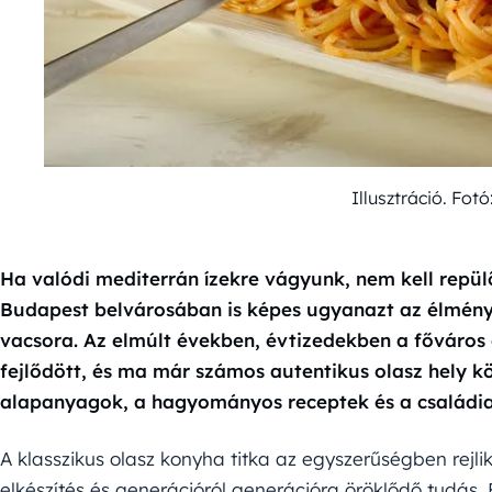
Illusztráció. Fo
Ha valódi mediterrán ízekre vágyunk, nem kell repülő
Budapest belvárosában is képes ugyanazt az élményt
vacsora. Az elmúlt években, évtizedekben a főváros
fejlődött, és ma már számos autentikus olasz hely kö
alapanyagok, a hagyományos receptek és a családia
A klasszikus olasz konyha titka az egyszerűségben rejl
elkészítés és generációról generációra öröklődő tudás. 