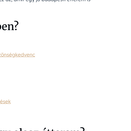
ben?
özönségkedvenc
dések