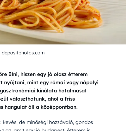
tó: depositphotos.com
re ülni, hiszen egy jó olasz étterem
 nyújtani, mint egy római vagy nápolyi
 gasztronómiai kínálata hatalmasat
zül választhatunk, ahol a friss
s hangulat áll a középpontban.
ik: kevés, de minőségi hozzávaló, gondos
Ez az, amit egy jó budapesti étterem is