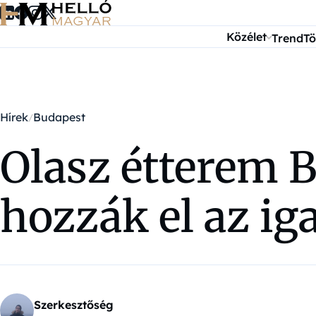
Ugrás a tartalomra
Közélet
Trend
Tö
Hírek
Budapest
Olasz étterem B
hozzák el az ig
Szerkesztőség