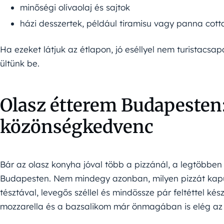
minőségi olívaolaj és sajtok
házi desszertek, például tiramisu vagy panna cott
Ha ezeket látjuk az étlapon, jó eséllyel nem turistacs
ültünk be.
Olasz étterem Budapesten:
közönségkedvenc
Bár az olasz konyha jóval több a pizzánál, a legtöbben
Budapesten. Nem mindegy azonban, milyen pizzát kapun
tésztával, levegős széllel és mindössze pár feltéttel kés
mozzarella és a bazsalikom már önmagában is elég az