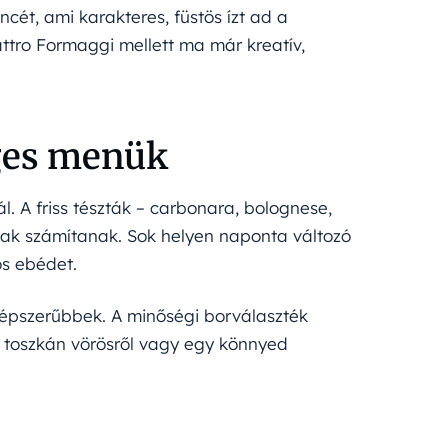
ét, ami karakteres, füstös ízt ad a
attro Formaggi mellett ma már kreatív,
eges menük
. A friss tészták – carbonara, bolognese,
nak számítanak. Sok helyen naponta változó
os ebédet.
 népszerűbbek. A minőségi borválaszték
gy toszkán vörösről vagy egy könnyed