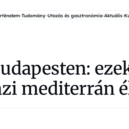
rténelem
Tudomány
Utazás és gasztronómia
Aktuális
K
udapesten: ezek
azi mediterrán é