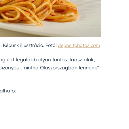
. Képünk illusztráció. Fotó:
depositphotos.com
angulat legalább olyan fontos: faasztalok,
bizonyos „mintha Olaszországban lennénk”
álható: