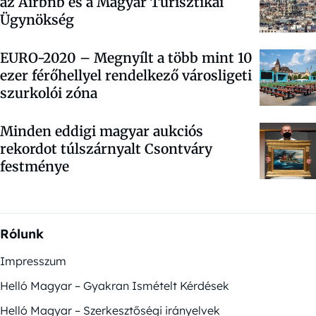
az Airbnb és a Magyar Turisztikai
Ügynökség
EURO-2020 – Megnyílt a több mint 10
ezer férőhellyel rendelkező városligeti
szurkolói zóna
Minden eddigi magyar aukciós
rekordot túlszárnyalt Csontváry
festménye
Rólunk
Impresszum
Helló Magyar – Gyakran Ismételt Kérdések
Helló Magyar – Szerkesztőségi irányelvek