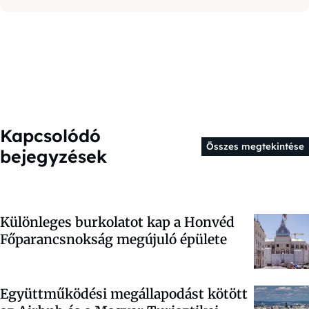
Kapcsolódó
Összes megtekintése
bejegyzések
Különleges burkolatot kap a Honvéd
Főparancsnokság megújuló épülete
Együttműködési megállapodást kötött