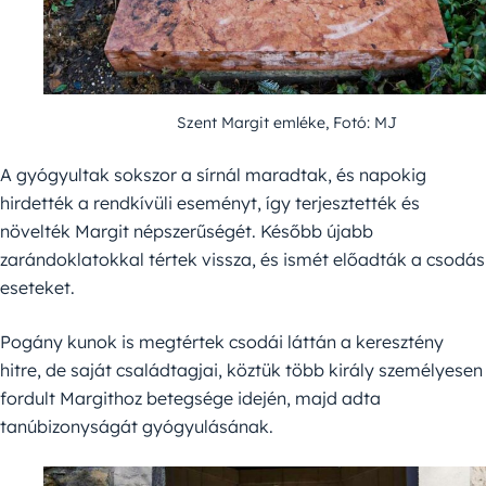
Szent Margit emléke, Fotó: MJ
A gyógyultak sokszor a sírnál maradtak, és napokig
hirdették a rendkívüli eseményt, így terjesztették és
növelték Margit népszerűségét. Később újabb
zarándoklatokkal tértek vissza, és ismét előadták a csodás
eseteket.
Pogány kunok is megtértek csodái láttán a keresztény
hitre, de saját családtagjai, köztük több király személyesen
fordult Margithoz betegsége idején, majd adta
tanúbizonyságát gyógyulásának.