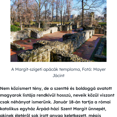
A Margit-szigeti apácák temploma, Fotó: Mayer
Jácint
Nem közismert tény, de a szentté és boldoggá avatott
magyarok listája rendkívül hosszú, neveik közül viszont
csak néhányat ismerünk. Január 18-án tartja a római
katolikus egyház Árpád-házi Szent Margit ünnepét,
akinek életéről sok írott anyag keletkezett, mégis