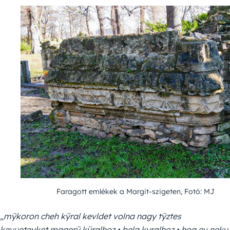
Faragott emlékek a Margit-szigeten, Fotó: MJ
„mÿkoron cheh kÿral kevldet volna nagy tÿztes
kevuetevket magerÿ kÿralhoz • bela kyralhoz • hog ev neky