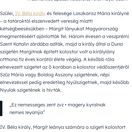
Szülei,
IV. Béla király
és felesége Laszkarisz Mária királyné
– a tatároktól elszenvedett vereség miatti
kétségbeesésükben – Margit lányukat Magyarország
megmentéséért ajánlották fel. Három évesen a veszprémi
Szent Katalin zárdába adták, majd a király által a Duna
szigetén Margitnak épített kolostor volt a királylány
otthona tíz éves korától élete végéig. A később róla
elnevezett szigetet az ő korában a kolostor védőszentjéről
Szűz Mária vagy Boldog Asszony szigetének, népi
elnevezéssel pedig eredetileg Nyúlszigetnek, majd később
Nyulak szigetének is hívták.
„Ez nemesseges zent zvz • magery kyralnak
nemes leyanÿa”
IV. Béla király, Margit leánya számára a szigeti kolostort