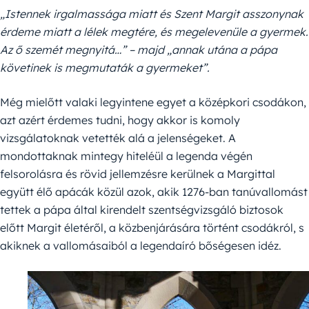
„Istennek irgalmassága miatt és Szent Margit asszonynak
érdeme miatt a lélek megtére, és megelevenüle a gyermek.
Az ő szemét megnyitá…” – majd „annak utána a pápa
követinek is megmutaták a gyermeket”.
Még mielőtt valaki legyintene egyet a középkori csodákon,
azt azért érdemes tudni, hogy akkor is komoly
vizsgálatoknak vetették alá a jelenségeket. A
mondottaknak mintegy hiteléül a legenda végén
felsorolásra és rövid jellemzésre kerülnek a Margittal
együtt élő apácák közül azok, akik 1276-ban tanúvallomást
tettek a pápa által kirendelt szentségvizsgáló biztosok
előtt Margit életéről, a közbenjárására történt csodákról, s
akiknek a vallomásaiból a legendaíró bőségesen idéz.