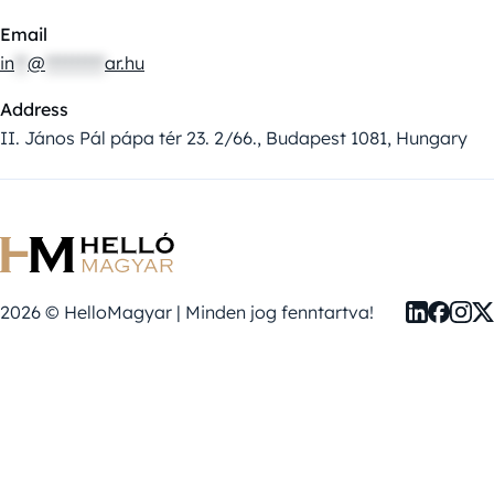
Email
in
**
@
*********
ar.hu
Address
II. János Pál pápa tér 23. 2/66., Budapest 1081, Hungary
2026 © HelloMagyar | Minden jog fenntartva!