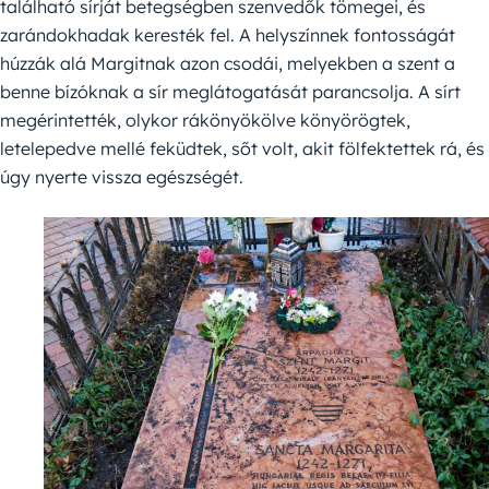
található sírját betegségben szenvedők tömegei, és
zarándokhadak keresték fel. A helyszínnek fontosságát
húzzák alá Margitnak azon csodái, melyekben a szent a
benne bízóknak a sír meglátogatását parancsolja. A sírt
megérintették, olykor rákönyökölve könyörögtek,
letelepedve mellé feküdtek, sőt volt, akit fölfektettek rá, és
úgy nyerte vissza egészségét.