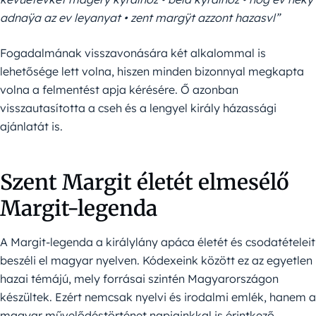
adnaÿa az ev leyanyat • zent margÿt azzont hazasvl”
Fogadalmának visszavonására két alkalommal is
lehetősége lett volna, hiszen minden bizonnyal megkapta
volna a felmentést apja kérésére. Ő azonban
visszautasította a cseh és a lengyel király házassági
ajánlatát is.
Szent Margit életét elmesélő
Margit-legenda
A Margit-legenda a királylány apáca életét és csodatételeit
beszéli el magyar nyelven. Kódexeink között ez az egyetlen
hazai témájú, mely forrásai szintén Magyarországon
készültek. Ezért nemcsak nyelvi és irodalmi emlék, hanem a
magyar művelődéstörténet napjainkkal is érintkező