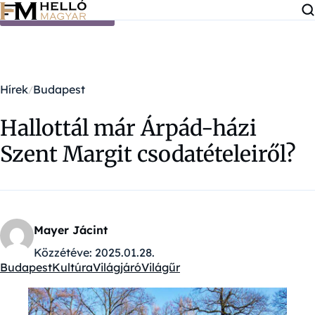
Ugrás a tartalomra
Hírek
Budapest
Hallottál már Árpád-házi
Szent Margit csodatételeiről?
Mayer Jácint
Közzétéve:
2025.01.28.
Budapest
Kultúra
Világjáró
Világűr
Kategóriák: