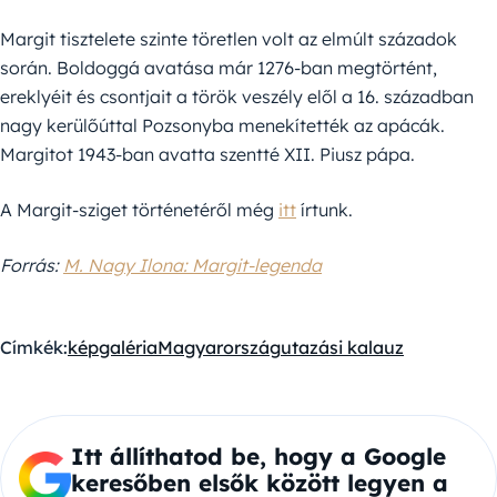
Margit tisztelete szinte töretlen volt az elmúlt századok
során. Boldoggá avatása már 1276-ban megtörtént,
ereklyéit és csontjait a török veszély elől a 16. században
nagy kerülőúttal Pozsonyba menekítették az apácák.
Margitot 1943-ban avatta szentté XII. Piusz pápa.
A Margit-sziget történetéről még
itt
írtunk.
Forrás:
M. Nagy Ilona: Margit-legenda
Címkék:
képgaléria
Magyarország
utazási kalauz
Itt állíthatod be, hogy a Google
keresőben elsők között legyen a