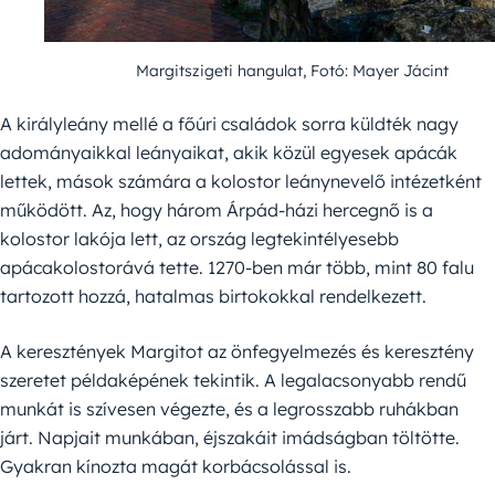
Margitszigeti hangulat, Fotó: Mayer Jácint
A királyleány mellé a főúri családok sorra küldték nagy
adományaikkal leányaikat, akik közül egyesek apácák
lettek, mások számára a kolostor leánynevelő intézetként
működött. Az, hogy három Árpád-házi hercegnő is a
kolostor lakója lett, az ország legtekintélyesebb
apácakolostorává tette. 1270-ben már több, mint 80 falu
tartozott hozzá, hatalmas birtokokkal rendelkezett.
A keresztények Margitot az önfegyelmezés és keresztény
szeretet példaképének tekintik. A legalacsonyabb rendű
munkát is szívesen végezte, és a legrosszabb ruhákban
járt. Napjait munkában, éjszakáit imádságban töltötte.
Gyakran kínozta magát korbácsolással is.