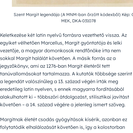
Szent Margit legendája (A MNM-ban őrzött kódexből) Kép:
MEK, DKA-031078
Keletkezése két latin nyelvű forrásra vezethető vissza. Az
egyiket vélhetően Marcellus, Margit gyóntatója és lelki
vezetője, a magyar domonkosok rendfőnöke írta nem
sokkal Margit halálát követően. A másik forrás az a
jegyzőkönyv, ami az 1276-ban Margit életéről tett
tanúvallomásokat tartalmazza. A kutatók többsége szerint
a legendát valószínűleg a 13. század végén írták meg
eredetileg latin nyelven, s ennek magyarra fordításából
alakulhatott ki – többszöri átdolgozást, stilisztikai javítást
követően – a 14. század végére a jelenleg ismert szöveg.
Margitnak életét csodás gyógyítások kísérik, azonban ez
folytatódik elhalálozását követően is, így a kolostorban