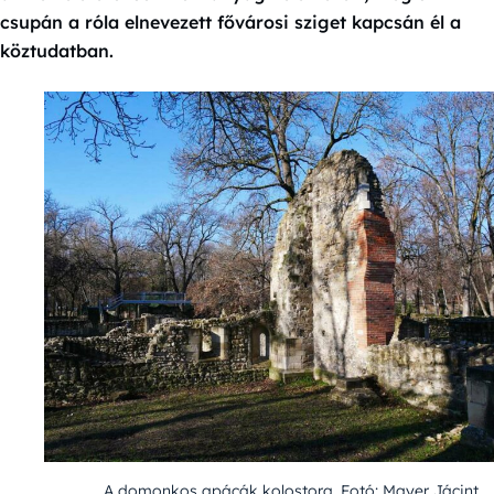
csupán a róla elnevezett fővárosi sziget kapcsán él a
köztudatban.
A domonkos apácák kolostora, Fotó: Mayer Jácint