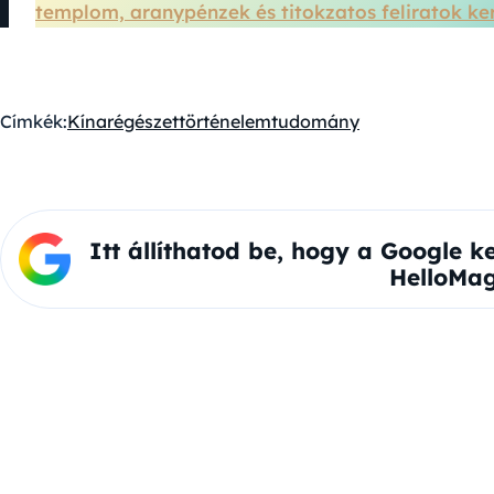
templom, aranypénzek és titokzatos feliratok ker
Címkék:
Kína
régészet
történelem
tudomány
Itt állíthatod be, hogy a Google k
HelloMag