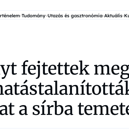
rténelem
Tudomány
Utazás és gasztronómia
Aktuális
K
lyt fejtettek me
tástalanították
 a sírba temeté