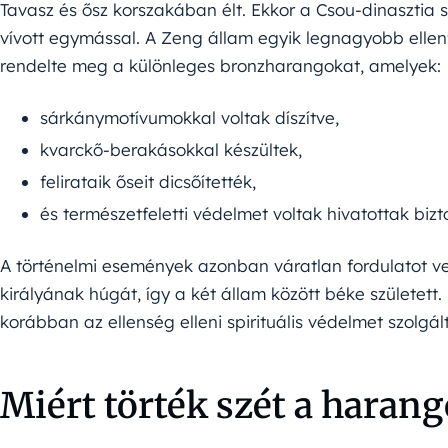
Tavasz és ősz korszakában élt. Ekkor a Csou-dinasztia
vívott egymással. A Zeng állam egyik legnagyobb ellenfe
rendelte meg a különleges bronzharangokat, amelyek:
sárkánymotívumokkal voltak díszítve,
kvarckő-berakásokkal készültek,
felirataik őseit dicsőítették,
és természetfeletti védelmet voltak hivatottak biz
A történelmi események azonban váratlan fordulatot vet
királyának húgát, így a két állam között béke született
korábban az ellenség elleni spirituális védelmet szolgált
Miért törték szét a haran