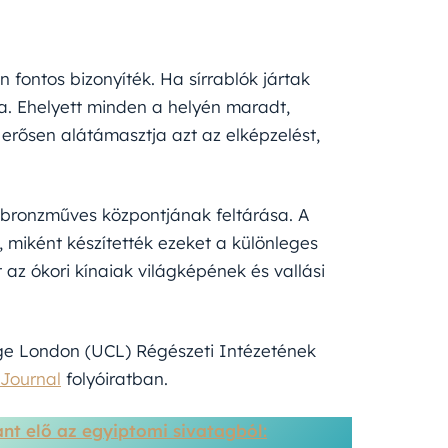
n fontos bizonyíték. Ha sírrablók jártak
a. Ehelyett minden a helyén maradt,
erősen alátámasztja azt az elképzelést,
 bronzműves központjának feltárása. A
 miként készítették ezeket a különleges
az ókori kínaiak világképének és vallási
ege London (UCL) Régészeti Intézetének
Journal
folyóiratban.
ant elő az egyiptomi sivatagból: