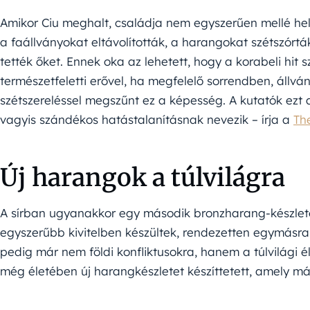
Amikor Ciu meghalt, családja nem egyszerűen mellé hel
a faállványokat eltávolították, a harangokat szétszórt
tették őket. Ennek oka az lehetett, hogy a korabeli hit
természetfeletti erővel, ha megfelelő sorrendben, állvá
szétszereléssel megszűnt ez a képesség. A kutatók ezt a
vagyis szándékos hatástalanításnak nevezik – írja a
Th
Új harangok a túlvilágra
A sírban ugyanakkor egy második bronzharang-készletet 
egyszerűbb kivitelben készültek, rendezetten egymásra he
pedig már nem földi konfliktusokra, hanem a túlvilági él
még életében új harangkészletet készíttetett, amely már 