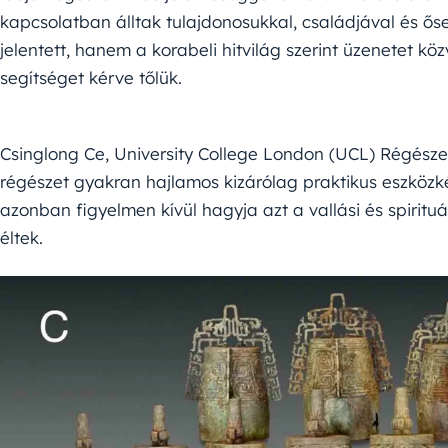
kapcsolatban álltak tulajdonosukkal, családjával és ő
jelentett, hanem a korabeli hitvilág szerint üzenetet közv
segítséget kérve tőlük.
Csinglong Ce, University College London (UCL) Régésze
régészet gyakran hajlamos kizárólag praktikus eszközkén
azonban figyelmen kívül hagyja azt a vallási és spirit
éltek.