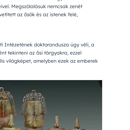
seivel. Megszólalásuk nemcsak zenét
etített az ősök és az istenek felé,
ti Intézetének doktorandusza úgy véli, a
t tekinteni az ősi tárgyakra, ezzel
uális világképet, amelyben ezek az emberek