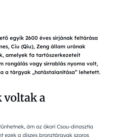
tő egyik 2600 éves sírjának feltárása
es, Ciu (Qiu), Zeng állam urának
k, amelyek fa tartószerkezeteit
em rongálás vagy sírrablás nyoma volt,
a a tárgyak „hatástalanítása” lehetett.
voltak a
nhetnek, ám az ókori Csou-dinasztia
nt ezek a díszes bronztárgyak szoros