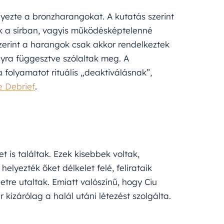
yezte a bronzharangokat. A kutatás szerint
ák a sírban, vagyis működésképtelenné
 szerint a harangok csak akkor rendelkeztek
nyra függesztve szólaltak meg. A
 folyamatot rituális „deaktiválásnak”,
e Debrief
.
is találtak. Ezek kisebbek voltak,
lyezték őket délkelet felé, felirataik
etre utaltak. Emiatt valószínű, hogy Ciu
kizárólag a halál utáni létezést szolgálta.