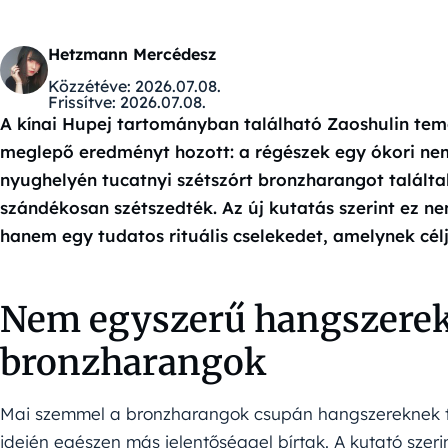
Hetzmann Mercédesz
Közzétéve:
2026.07.08.
Frissítve:
2026.07.08.
A kínai Hupej tartományban található Zaoshulin teme
meglepő eredményt hozott: a régészek egy ókori nem
nyughelyén tucatnyi szétszórt bronzharangot találta
szándékosan szétszedték. Az új kutatás szerint ez n
hanem egy tudatos rituális cselekedet, amelynek célj
Nem egyszerű hangszerek 
bronzharangok
Mai szemmel a bronzharangok csupán hangszereknek tű
idején egészen más jelentőséggel bírtak. A kutató szeri