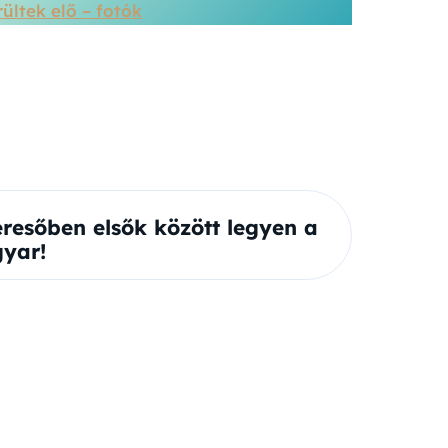
ültek elő – fotók
eresőben elsők között legyen a
yar!