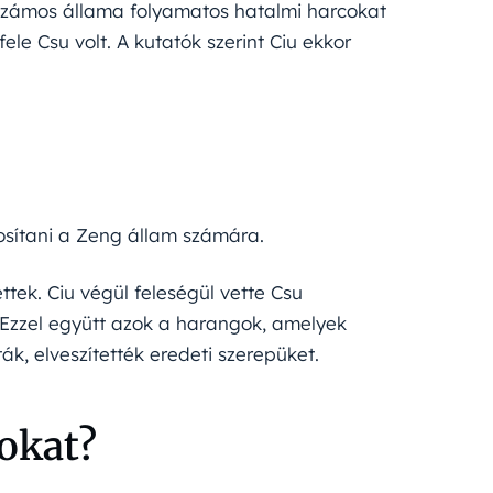
 számos állama folyamatos hatalmi harcokat
le Csu volt. A kutatók szerint Ciu ekkor
tosítani a Zeng állam számára.
tek. Ciu végül feleségül vette Csu
. Ezzel együtt azok a harangok, amelyek
ák, elveszítették eredeti szerepüket.
gokat?