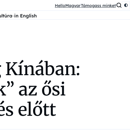
HelloMagyar
Támogass minket
ultúra
in English
g Kínában:
” az ősi
s előtt