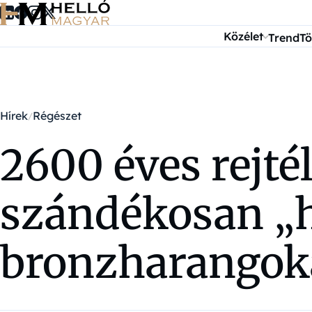
Ugrás a tartalomra
Közélet
Trend
Tö
Hírek
Régészet
2600 éves rejté
szándékosan „ha
bronzharangokat