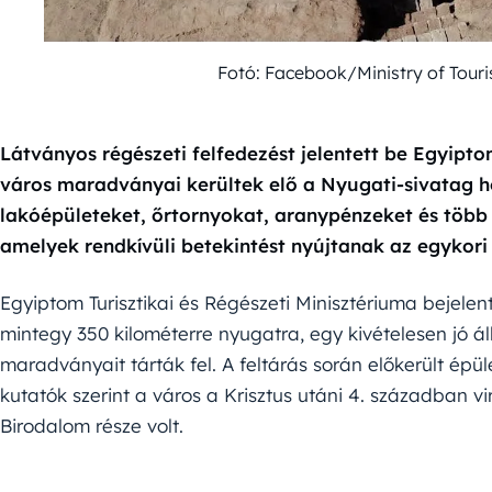
Látványos régészeti felfedezést jelentett be Egyipto
város maradványai kerültek elő a Nyugati-sivatag 
lakóépületeket, őrtornyokat, aranypénzeket és több s
amelyek rendkívüli betekintést nyújtanak az egykor
Egyiptom Turisztikai és Régészeti Minisztériuma bejelen
mintegy 350 kilométerre nyugatra, egy kivételesen jó á
maradványait tárták fel. A feltárás során előkerült épü
kutatók szerint a város a Krisztus utáni 4. században 
Birodalom része volt.