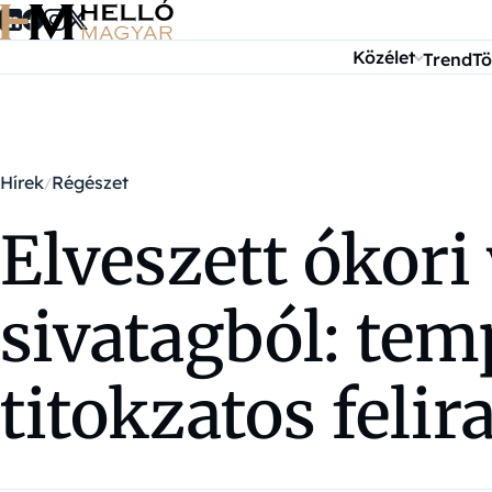
Ugrás a tartalomra
Közélet
Trend
Tö
Hírek
Régészet
Elveszett ókori
sivatagból: te
titokzatos felir