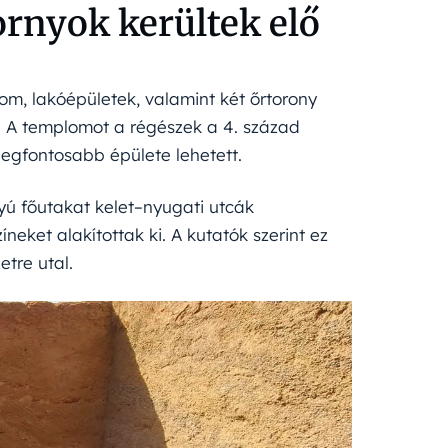
ornyok kerültek elő
lom, lakóépületek, valamint két őrtorony
. A templomot a régészek a 4. század
 legfontosabb épülete lehetett.
ányú főutakat kelet–nyugati utcák
neket alakítottak ki. A kutatók szerint ez
etre utal.