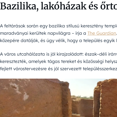
Bazilika, lakóházak és őrt
A feltárások során egy bazilika stílusú keresztény temp
maradványai kerültek napvilágra – írja a
The Guardian
közepére datálják, és úgy vélik, hogy a település egyik
A város utcahálózata is jól kirajzolódott: észak–déli ir
keresztezték, amelyek tágas tereket és közösségi helyszí
fejlett várostervezésre és jól szervezett településszerkez