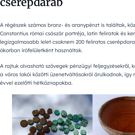
cserépdarab
A régészek számos bronz- és aranypénzt is találtak, kö
Constantius római császár portréja, latin feliratok és k
legizgalmasabb lelet csaknem 200 feliratos cserépdara
ókorban írófelületként használtak.
A rajtuk olvasható szövegek pénzügyi feljegyzésekről, ke
a város lakói közötti üzenetváltásokról árulkodnak, íg
évvel ezelőtti hétköznapokba.