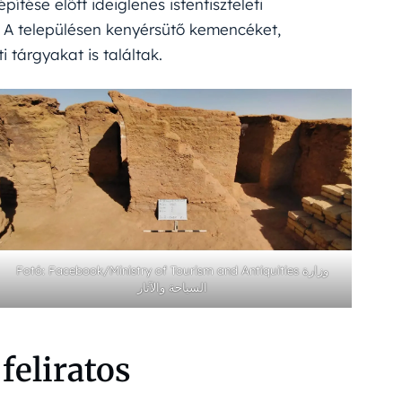
pítése előtt ideiglenes istentiszteleti
. A településen kenyérsütő kemencéket,
 tárgyakat is találtak.
Fotó: Facebook/Ministry of Tourism and Antiquities وزارة
السياحة والآثار
feliratos