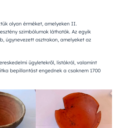
ztük olyan érméket, amelyeken II.
eresztény szimbólumok láthatók. Az egyik
b, úgynevezett osztrakon, amelyeket az
reskedelmi ügyletekről, listákról, valamint
y ritka bepillantást engednek a csaknem 1700