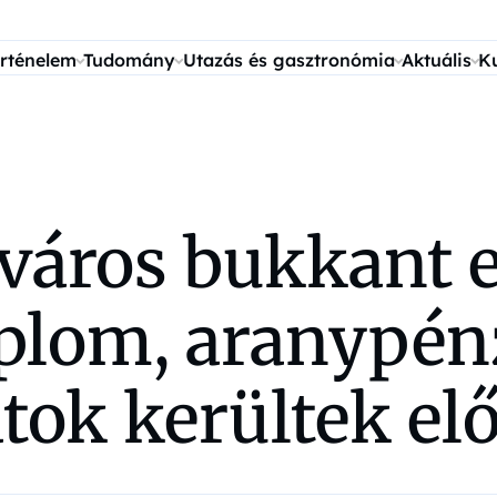
rténelem
Tudomány
Utazás és gasztronómia
Aktuális
K
 város bukkant 
mplom, aranypén
atok kerültek el