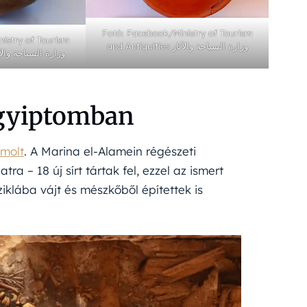
Fotó: Facebook/Ministry of Tourism
istry of Tourism
and Antiquities وزارة السياحة والآثار
ntiquities وزارة السياحة والآثار
 Egyiptomban
molt
. A Marina el-Alamein régészeti
ra – 18 új sírt tártak fel, ezzel az ismert
iklába vájt és mészkőből építettek is