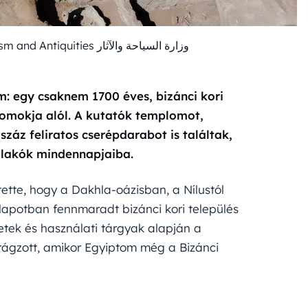
m: egy csaknem 1700 éves, bizánci kori
homokja alól. A kutatók templomot,
záz feliratos cserépdarabot is találtak,
i lakók mindennapjaiba.
tette, hogy a Dakhla-oázisban, a Nílustól
llapotban fennmaradt bizánci kori település
letek és használati tárgyak alapján a
virágzott, amikor Egyiptom még a Bizánci