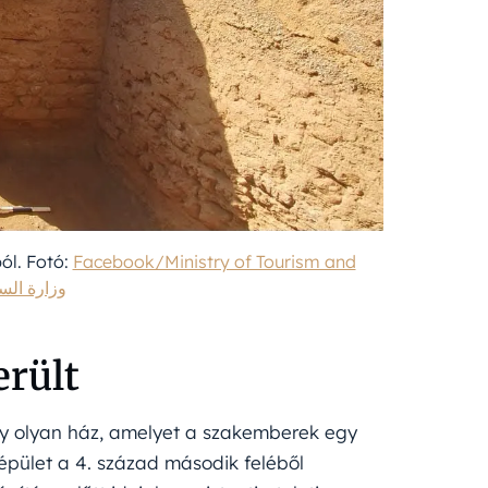
ól. Fotó:
Facebook/Ministry of Tourism and
وزارة السياحة وا
erült
egy olyan ház, amelyet a szakemberek egy
épület a 4. század második feléből