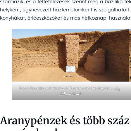
származik, és a feltételezések szerint még a bazilika felé
helyként, úgynevezett háztemplomként is szolgálhatott
konyhákat, őrlőeszközöket és más hétköznapi használati
Fotó: Facebook/Ministry of Tourism and Antiquities وزارة
السياحة والآثار
Aranypénzek és több száz 