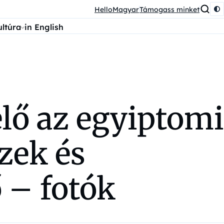
HelloMagyar
Támogass minket
ultúra
in English
elő az egyiptomi
zek és
ő – fotók