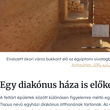
Elveszett ókori város bukkant elő az egyiptomi sivatagb
Antiquities لآثار
Egy diakónus háza is elők
A feltárt épületek között különösen figyelemre méltó 
Tisous nevű egyházi diakónus otthonának tartanak. Az 