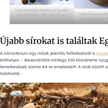
Fotó: Facebook/Ministry of Tourism
Fotó: Facebook/Min
and Antiquities وزارة السياحة والآثار
and A
Újabb sírokat is találtak
A minisztérium egy másik jelentős felfedezésről is
beszá
lelőhelyen – Alexandriától mintegy 100 kilométerre nyugat
temetkezések száma 44-re emelkedett. A sírok között sz
találhatók.