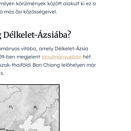
ilyen körülmények között alakult ki ez a
ió más ősi közösségeivel.
 Délkelet-Ázsiába?
udományos vitába, amely Délkelet-Ázsia
009-ben megjelent
tanulmányukban
hét
szak-thaiföldi Ban Chiang lelőhelyen már
s.