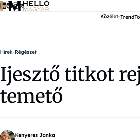
Ugrás a tartalomra
Közélet
Trend
Tö
Hírek
Régészet
Ijesztő titkot r
temető
Kenyeres Janka