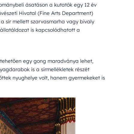
tománybeli ásatáson a kutatók egy 12 év
észeti Hivatal (Fine Arts Department)
 sír mellett szarvasmarha vagy bivaly
 állatáldozat is kapcsolódhatott a
feltehetően egy gong maradványa lehet,
agdarabok is a sírmellékletek részét
őttek nyughelye volt, hanem gyermekeket is