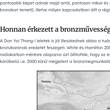
pontosabb képet adnak majd arról, pontosan mikor és m
bronzkori temető, illetve milyen kapcsolatban állt a rég
Honnan érkezett a bronzművesség
A Don Yai Thong-i leletek is jól illeszkednek abba a t
bronzkorának eredetét feszegeti. White és Hamilton 2
radiokarbon-mérésre alapozva azt állították, hogy az é
körülbelül i.e. 2000 körül megjelent a bronzmegmunkálá