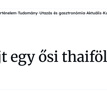
rténelem
Tudomány
Utazás és gasztronómia
Aktuális
K
ejt egy ősi thaif