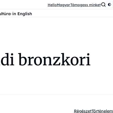
HelloMagyar
Támogass minket
ultúra
in English
öldi bronzkori
Régészet
Történelem