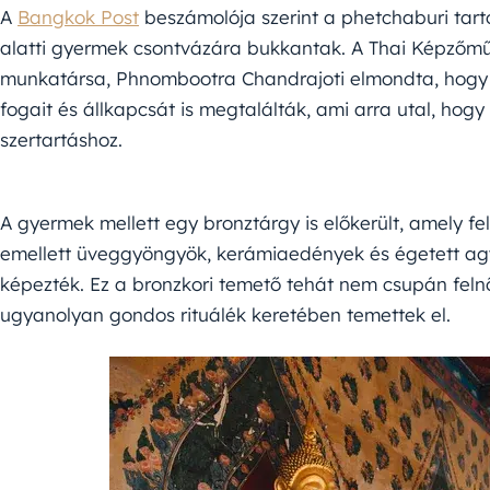
A
Bangkok Post
beszámolója szerint a phetchaburi tar
alatti gyermek csontvázára bukkantak. A Thai Képzőműv
munkatársa, Phnombootra Chandrajoti elmondta, hogy a
fogait és állkapcsát is megtalálták, ami arra utal, hogy
szertartáshoz.
A gyermek mellett egy bronztárgy is előkerült, amely 
emellett üveggyöngyök, kerámiaedények és égetett agy
képezték. Ez a bronzkori temető tehát nem csupán feln
ugyanolyan gondos rituálék keretében temettek el.