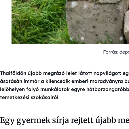
Forrás: dep
Thaiföldön újabb megrázó lelet látott napvilágot: 
ásatásán immár a kilencedik emberi maradványra bu
lelőhelyen folyó munkálatok egyre hátborzongatóbb
temetkezési szokásairól.
Egy gyermek sírja rejtett újabb m