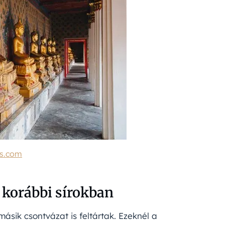
os.com
 korábbi sírokban
másik csontvázat is feltártak. Ezeknél a