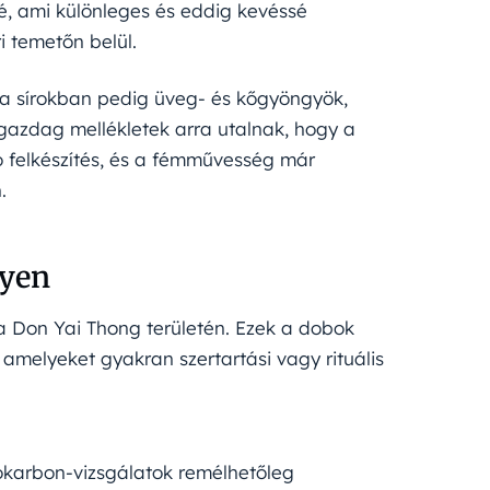
lé, ami különleges és eddig kevéssé
i temetőn belül.
 a sírokban pedig üveg- és kőgyöngyök,
 gazdag mellékletek arra utalnak, hogy a
ló felkészítés, és a fémművesség már
.
lyen
 a Don Yai Thong területén. Ezek a dobok
, amelyeket gyakran szertartási vagy rituális
diokarbon-vizsgálatok remélhetőleg