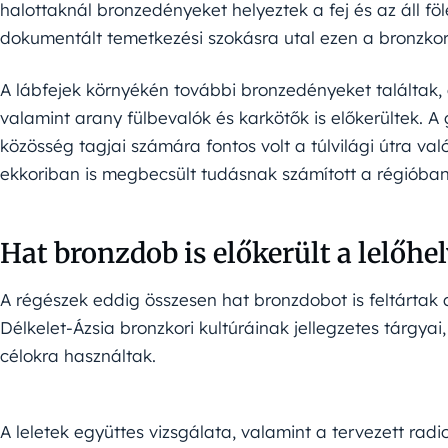
halottaknál bronzedényeket helyeztek a fej és az áll fö
dokumentált temetkezési szokásra utal ezen a bronzkor
A lábfejek környékén további bronzedényeket találtak,
valamint arany fülbevalók és karkötők is előkerültek. A
közösség tagjai számára fontos volt a túlvilági útra va
ekkoriban is megbecsült tudásnak számított a régióban
Hat bronzdob is előkerült a lelőhe
A régészek eddig összesen hat bronzdobot is feltártak
Délkelet-Ázsia bronzkori kultúráinak jellegzetes tárgyai
célokra használtak.
A leletek együttes vizsgálata, valamint a tervezett ra