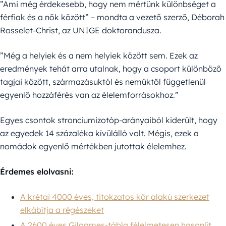
”Ami még érdekesebb, hogy nem mértünk különbséget a
férfiak és a nők között” – mondta a vezető szerző, Déborah
Rosselet-Christ, az UNIGE doktorandusza.
”Még a helyiek és a nem helyiek között sem. Ezek az
eredmények tehát arra utalnak, hogy a csoport különböző
tagjai között, származásuktól és nemüktől függetlenül
egyenlő hozzáférés van az élelemforrásokhoz.”
Egyes csontok stronciumizotóp-arányaiból kiderült, hogy
az egyedek 14 százaléka kívülálló volt. Mégis, ezek a
nomádok egyenlő mértékben jutottak élelemhez.
Érdemes elolvasni:
A krétai 4000 éves, titokzatos kör alakú szerkezet
elkábítja a régészeket
A 2600 éves Gilgames-tábla félelmetesen hasonlít