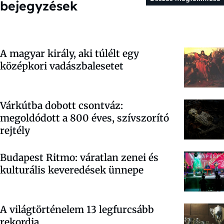
bejegyzések
A magyar király, aki túlélt egy
középkori vadászbalesetet
Várkútba dobott csontváz:
megoldódott a 800 éves, szívszorító
rejtély
Budapest Ritmo: váratlan zenei és
kulturális keveredések ünnepe
A világtörténelem 13 legfurcsább
rekordja