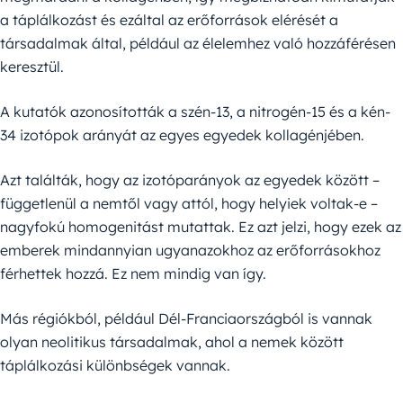
a táplálkozást és ezáltal az erőforrások elérését a
társadalmak által, például az élelemhez való hozzáférésen
keresztül.
A kutatók azonosították a szén-13, a nitrogén-15 és a kén-
34 izotópok arányát az egyes egyedek kollagénjében.
Azt találták, hogy az izotóparányok az egyedek között –
függetlenül a nemtől vagy attól, hogy helyiek voltak-e –
nagyfokú homogenitást mutattak. Ez azt jelzi, hogy ezek az
emberek mindannyian ugyanazokhoz az erőforrásokhoz
férhettek hozzá. Ez nem mindig van így.
Más régiókból, például Dél-Franciaországból is vannak
olyan neolitikus társadalmak, ahol a nemek között
táplálkozási különbségek vannak.