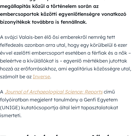
megállapítás közül a történelem során az
embercsoportok közötti egyenlőtlenségre vonatkozó
bizonyítékok továbbra is fennállnak.
A svájci Valais-ben élő ősi emberekről nemrég tett
felfedezés azonban arra utal, hogy egy körülbelül 6 ezer
évvel ezelőtti embercsoport esetében a férfiak és a nők –
beleértve a kívülállókat is – egyenlő mértékben jutottak
hozzá az erőforrásokhoz, ami egalitárius közösségre utal,
számolt be az
Inverse
.
A
Journal of Archaeological Science: Reports
című
folyóiratban megjelent tanulmány a Genfi Egyetem
(UNIGE) kutatócsoportja által leírt tapasztalatokat
ismerteti.