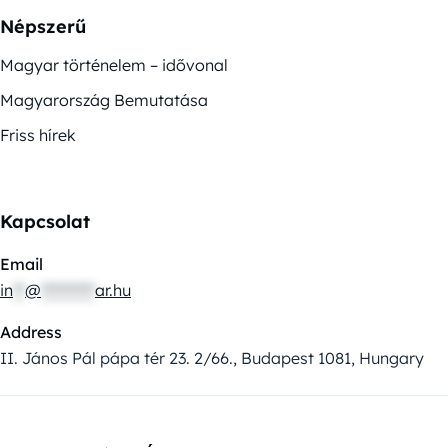
Népszerű
Magyar történelem – idővonal
Magyarország Bemutatása
Friss hírek
Kapcsolat
Email
in
**
@
*********
ar.hu
Address
II. János Pál pápa tér 23. 2/66., Budapest 1081, Hungary