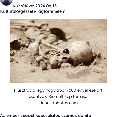
Közzétéve:
2024.06.18.
Kultúra
Régészet
Világtörténelem
Kategóriák:
Illusztráció, egy nagyjából 7600 évvel ezelőtti
csontváz. Kiemelt kép forrása:
depositphotos.com
Az emberiséggel kapcsolatos számos dühítő