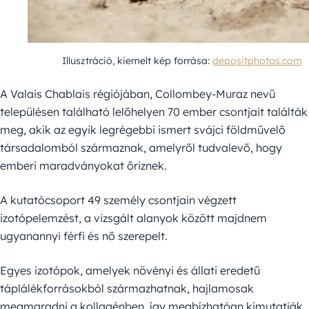
Illusztráció, kiemelt kép forrása:
depositphotos.com
A Valais Chablais régiójában, Collombey-Muraz nevű
településen található lelőhelyen 70 ember csontjait találták
meg, akik az egyik legrégebbi ismert svájci földművelő
társadalomból származnak, amelyről tudvalevő, hogy
emberi maradványokat őriznek.
A kutatócsoport 49 személy csontjain végzett
izotópelemzést, a vizsgált alanyok között majdnem
ugyanannyi férfi és nő szerepelt.
Egyes izotópok, amelyek növényi és állati eredetű
táplálékforrásokból származhatnak, hajlamosak
megmaradni a kollagénben, így megbízhatóan kimutatják