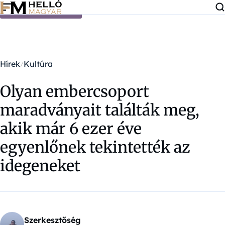
Ugrás a tartalomra
Hírek
Kultúra
Olyan embercsoport
maradványait találták meg,
akik már 6 ezer éve
egyenlőnek tekintették az
idegeneket
Szerkesztőség