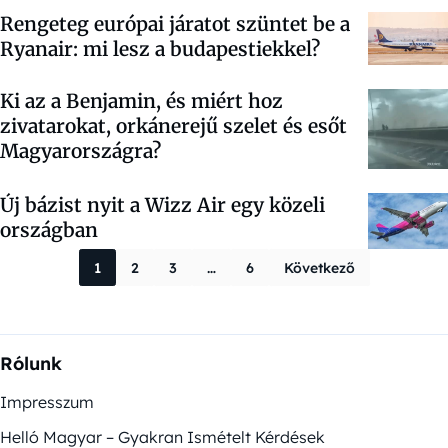
Rengeteg európai járatot szüntet be a
Ryanair: mi lesz a budapestiekkel?
Ki az a Benjamin, és miért hoz
zivatarokat, orkánerejű szelet és esőt
Magyarországra?
Új bázist nyit a Wizz Air egy közeli
országban
Bejegyzések la
1
2
3
…
6
Következő
Rólunk
Impresszum
Helló Magyar – Gyakran Ismételt Kérdések