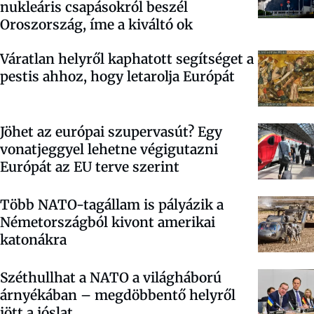
nukleáris csapásokról beszél
Oroszország, íme a kiváltó ok
Váratlan helyről kaphatott segítséget a
pestis ahhoz, hogy letarolja Európát
Jöhet az európai szupervasút? Egy
vonatjeggyel lehetne végigutazni
Európát az EU terve szerint
Több NATO-tagállam is pályázik a
Németországból kivont amerikai
katonákra
Széthullhat a NATO a világháború
árnyékában – megdöbbentő helyről
jött a jóslat