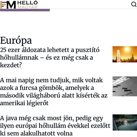
Ugrás a tartalomra
Európa
25 ezer áldozata lehetett a pusztító
hőhullámnak – és ez még csak a
kezdet?
A mai napig nem tudjuk, mik voltak
azok a furcsa gömbök, amelyek a
második világháború alatt kísérték az
amerikai légierőt
A java még csak most jön, pedig egy
ilyen európai hőhullám évekkel ezelőtt
ki sem alakulhatott volna