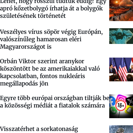
Lehet, hogy rosszul tudtuk eddig? Egy
apró kőzetbolygó írhatja át a bolygók
születésének történetét
Veszélyes vírus söpör végig Európán,
valószínűleg hamarosan eléri
Magyarországot is
Orbán Viktor szerint aranykor
köszöntött be az amerikaiakkal való
kapcsolatban, fontos nukleáris
megállapodás jön
Egyre több európai országban tiltják be
a közösségi médiát a fiatalok számára
Visszatérhet a sorkatonaság