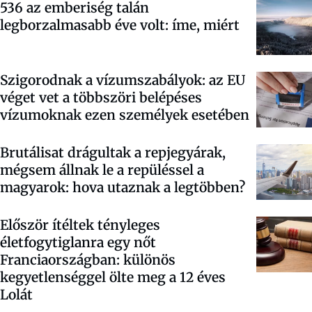
536 az emberiség talán
legborzalmasabb éve volt: íme, miért
Szigorodnak a vízumszabályok: az EU
véget vet a többszöri belépéses
vízumoknak ezen személyek esetében
Brutálisat drágultak a repjegyárak,
mégsem állnak le a repüléssel a
magyarok: hova utaznak a legtöbben?
Először ítéltek tényleges
életfogytiglanra egy nőt
Franciaországban: különös
kegyetlenséggel ölte meg a 12 éves
Lolát