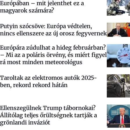
Európában – mit jelenthet ez a
magyarok számára?
Putyin szócsöve: Európa védtelen,
nincs ellenszere az új orosz fegyvernek
Európára zúdulhat a hideg februárban?
– Mi az a poláris örvény, és miért figyel
rá most minden meteorológus
Taroltak az elektromos autók 2025-
ben, rekord rekord hátán
Ellenszegülnek Trump tábornokai?
Állítólag teljes őrültségnek tartják a
grönlandi inváziót