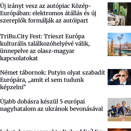
Új irányt vesz az autópiac Közép-
Európában: elektromos átállás és új
szereplők formálják az autóipart
TriBu.City Fest: Trieszt Európa
kulturális találkozóhelyévé válik,
ünnepelve az olasz-magyar
kapcsolatokat
Német tábornok: Putyin olyat szabadít
Európára, „amit el sem tudunk
képzelni”
Újabb dobásra készül 5 európai
nagyhatalom az ukránok bevonásával