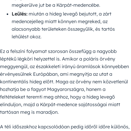
megkerülve jut be a Kárpát-medencébe.
Leülés:
miután a hideg levegő bejutott, a zárt
medencejelleg miatt könnyen megreked, az
alacsonyabb területeken összegyűlik, és tartós
lehűlést okoz.
Ez a felszíni folyamat szorosan összefügg a nagyobb
léptékű légköri helyzettel is. Amikor a poláris örvény
meggyengül, az északkeleti irányú áramlások könnyebben
érvényesülnek Európában, ami megnyitja az utat a
kontinentális hideg előtt. Maga az örvény nem közvetlenül
hozhatja be a fagyot Magyarországra, hanem a
feltételeket teremti meg ahhoz, hogy a hideg levegő
elinduljon, majd a Kárpát-medence sajátosságai miatt
tartósan meg is maradjon.
A téli időszakhoz kapcsolódóan pedig időről időre különös,