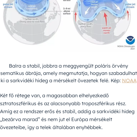
Balra a stabil, jobbra a meggyengült poláris örvény
sematikus ábrája, amely megmutatja, hogyan szabadulhat
ki a sarkvidéki hideg a mérsékelt övezetek felé. Kép:
NOAA
Két fő rétege van, a magasabban elhelyezkedő
sztratoszférikus és az alacsonyabb troposzférikus rész.
Amíg ez a rendszer erős és stabil, addig a sarkvidéki hideg
„bezárva marad” és nem jut el Európa mérsékelt
övezeteibe, így a telek általában enyhébbek.