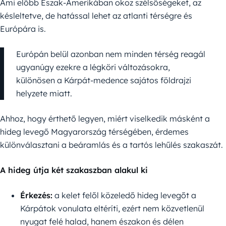
Ami előbb Észak-Amerikában okoz szélsőségeket, az
késleltetve, de hatással lehet az atlanti térségre és
Európára is.
Európán belül azonban nem minden térség reagál
ugyanúgy ezekre a légköri változásokra,
különösen a Kárpát-medence sajátos földrajzi
helyzete miatt.
Ahhoz, hogy érthető legyen, miért viselkedik másként a
hideg levegő Magyarország térségében, érdemes
különválasztani a beáramlás és a tartós lehűlés szakaszát.
A hideg útja két szakaszban alakul ki
Érkezés:
a kelet felől közeledő hideg levegőt a
Kárpátok vonulata eltéríti, ezért nem közvetlenül
nyugat felé halad, hanem északon és délen