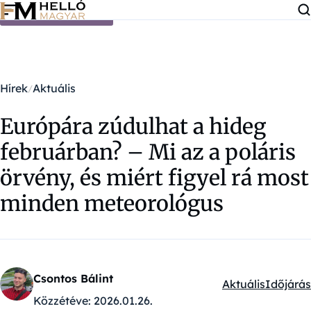
Ugrás a tartalomra
Hírek
Aktuális
Európára zúdulhat a hideg
februárban? – Mi az a poláris
örvény, és miért figyel rá most
minden meteorológus
Csontos Bálint
Aktuális
Időjárás
Kategóriák:
Közzétéve:
2026.01.26.