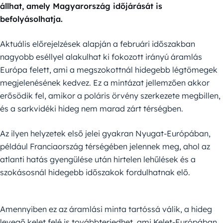
állhat, amely Magyarország időjárását is
befolyásolhatja.
Aktuális előrejelzések alapján a februári időszakban
nagyobb eséllyel alakulhat ki fokozott irányú áramlás
Európa felett, ami a megszokottnál hidegebb légtömegek
megjelenésének kedvez. Ez a mintázat jellemzően akkor
erősödik fel, amikor a poláris örvény szerkezete megbillen,
és a sarkvidéki hideg nem marad zárt térségben.
Az ilyen helyzetek első jelei gyakran Nyugat-Európában,
például Franciaország térségében jelennek meg, ahol az
atlanti hatás gyengülése után hirtelen lehűlések és a
szokásosnál hidegebb időszakok fordulhatnak elő.
Amennyiben ez az áramlási minta tartóssá válik, a hideg
levegő kelet felé is továbbterjedhet, ami Kelet-Európában