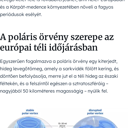
és a Kárpát-medence környezetében növeli a fagyos
periódusok esélyét.
A poláris örvény szerepe az
európai téli időjárásban
Egyszerűen fogalmazva a poláris örvény egy kiterjedt,
hideg levegőtömeg, amely a sarkvidék fölött kering, és
döntően befolyásolja, merre jut el a téli hideg az északi
féltekén, és a felszíntől egészen a sztratoszféráig –
nagyjából 50 kilométeres magasságig – nyúlik fel.