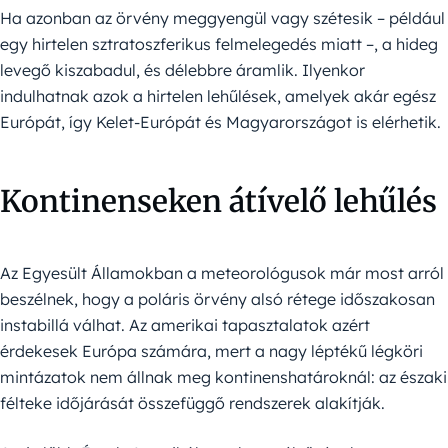
Ha azonban az örvény meggyengül vagy szétesik – például
egy hirtelen sztratoszferikus felmelegedés miatt –, a hideg
levegő kiszabadul, és délebbre áramlik. Ilyenkor
indulhatnak azok a hirtelen lehűlések, amelyek akár egész
Európát, így Kelet-Európát és Magyarországot is elérhetik.
Kontinenseken átívelő lehűlés
Az Egyesült Államokban a meteorológusok már most arról
beszélnek, hogy a poláris örvény alsó rétege időszakosan
instabillá válhat. Az amerikai tapasztalatok azért
érdekesek Európa számára, mert a nagy léptékű légköri
mintázatok nem állnak meg kontinenshatároknál: az északi
félteke időjárását összefüggő rendszerek alakítják.