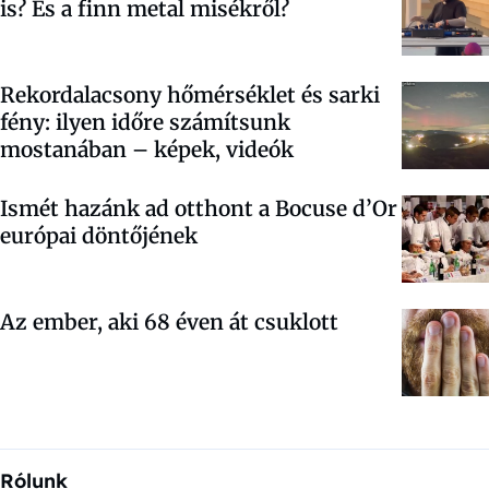
is? És a finn metal misékről?
Rekordalacsony hőmérséklet és sarki
fény: ilyen időre számítsunk
mostanában – képek, videók
Ismét hazánk ad otthont a Bocuse d’Or
európai döntőjének
Az ember, aki 68 éven át csuklott
Rólunk