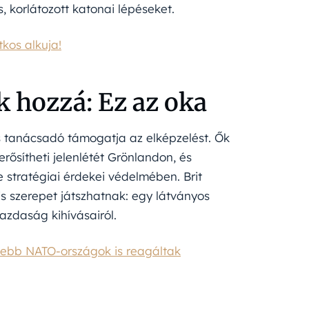
, korlátozott katonai lépéseket.
kos alkuja!
 hozzá: Ez az oka
tanácsadó támogatja az elképzelést. Ők
rősítheti jelenlétét Grönlandon, és
 stratégiai érdekei védelmében. Brit
is szerepet játszhatnak: egy látványos
gazdaság kihívásairól.
sebb NATO-országok is reagáltak