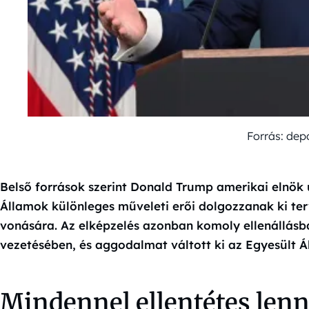
Forrás: dep
Belső források szerint Donald Trump amerikai elnök 
Államok különleges műveleti erői dolgozzanak ki ter
vonására. Az elképzelés azonban komoly ellenállásb
vezetésében, és aggodalmat váltott ki az Egyesült Á
Mindennel ellentétes len