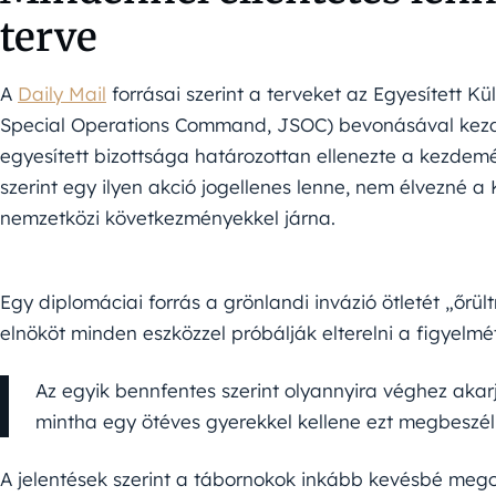
terve
A
Daily Mail
forrásai szerint a terveket az Egyesített K
Special Operations Command, JSOC) bevonásával kezdt
egyesített bizottsága határozottan ellenezte a kezdemé
szerint egy ilyen akció jogellenes lenne, nem élvezné 
nemzetközi következményekkel járna.
Egy diplomáciai forrás a grönlandi invázió ötletét „őrül
elnököt minden eszközzel próbálják elterelni a figyelmét
Az egyik bennfentes szerint olyannyira véghez akarja
mintha egy ötéves gyerekkel kellene ezt megbeszél
A jelentések szerint a tábornokok inkább kevésbé megos