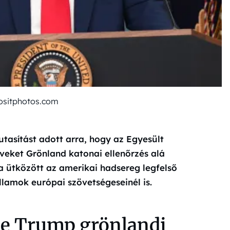
ositphotos.com
utasítást adott arra, hogy az Egyesült
veket Grönland katonai ellenőrzés alá
a ütközött az amerikai hadsereg legfelső
llamok európai szövetségeseinél is.
ne Trump grönlandi