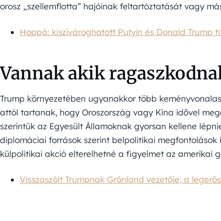
orosz „szellemflotta” hajóinak feltartóztatását vagy más
Hoppá: kiszivároghatott Putyin és Donald Trump tit
Vannak akik ragaszkodnak
Trump környezetében ugyanakkor több keményvonalas 
attól tartanak, hogy Oroszország vagy Kína idővel mege
szerintük az Egyesült Államoknak gyorsan kellene lépnie
diplomáciai források szerint belpolitikai megfontolások 
külpolitikai akció elterelhetné a figyelmet az amerikai 
Visszaszólt Trumpnak Grönland vezetője, a legerő