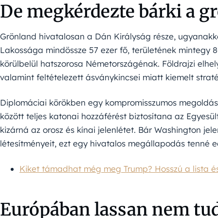
De megkérdezte bárki a g
Grönland hivatalosan a Dán Királyság része, ugyanakko
Lakossága mindössze 57 ezer fő, területének mintegy 8
körülbelül hatszorosa Németországénak. Földrajzi elhely
valamint feltételezett ásványkincsei miatt kiemelt straté
Diplomáciai körökben egy kompromisszumos megoldást is
között teljes katonai hozzáférést biztosítana az Egyes
kizárná az orosz és kínai jelenlétet. Bár Washington jel
létesítményeit, ezt egy hivatalos megállapodás tenné 
Kiket támadhat még meg Trump? Hosszú a lista és 
Európában lassan nem tud