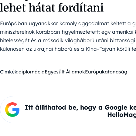
lehet hátat fordítani
Európában ugyanakkor komoly aggodalmat keltett a grö
miniszterelnök korábban figyelmeztetett: egy amerikai 
hitelességét és a második világháború utáni biztonsági
különösen az ukrajnai háború és a Kína–Tajvan körüli 
Címkék:
diplomácia
Egyesült Államok
Európa
katonaság
Itt állíthatod be, hogy a Google k
HelloMag