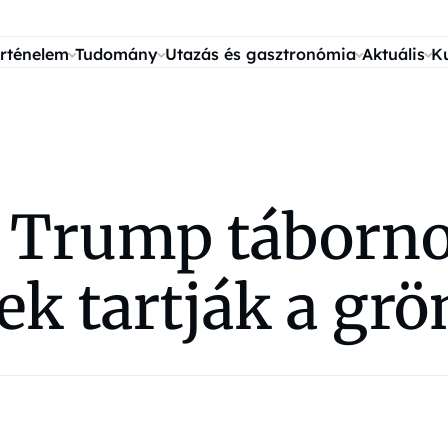
rténelem
Tudomány
Utazás és gasztronómia
Aktuális
K
 Trump tábornok
ek tartják a grö