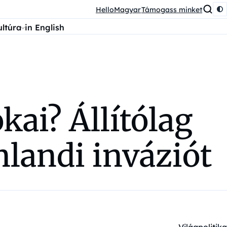
HelloMagyar
Támogass minket
ultúra
in English
ai? Állítólag
nlandi inváziót