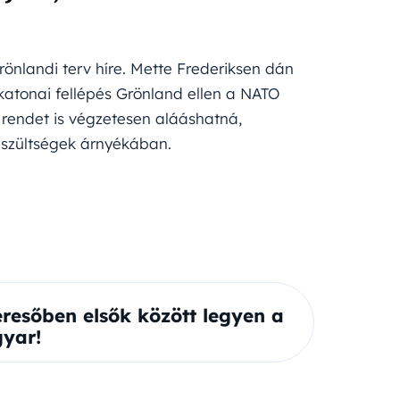
nlandi terv híre. Mette Frederiksen dán
katonai fellépés Grönland ellen a NATO
 rendet is végzetesen alááshatná,
feszültségek árnyékában.
eresőben elsők között legyen a
yar!