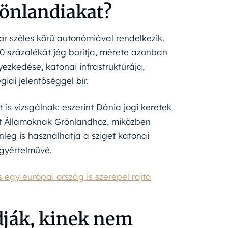
rönlandiakat?
r széles körű autonómiával rendelkezik.
0 százalékát jég borítja, mérete azonban
ezkedése, katonai infrastruktúrája,
giai jelentőséggel bír.
 vizsgálnak: eszerint Dánia jogi keretek
ült Államoknak Grönlandhoz, miközben
enleg is használhatja a sziget katonai
egyértelművé.
egy európai ország is szerepel rajta
ják, kinek nem