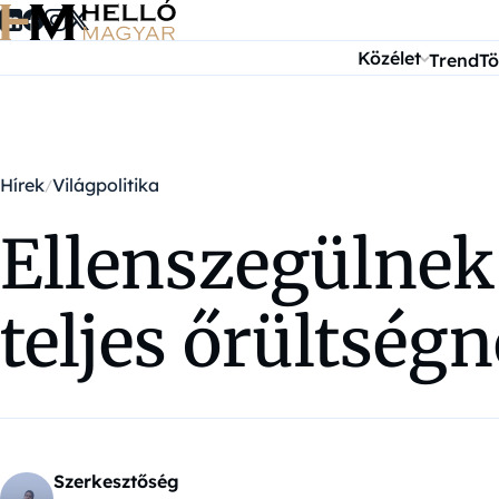
Ugrás a tartalomra
Közélet
Trend
Tö
Hírek
Világpolitika
Ellenszegülnek
teljes őrültségn
Szerkesztőség