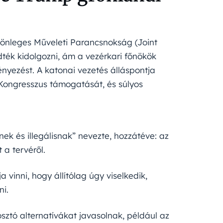
ülönleges Műveleti Parancsnokság (Joint
ék kidolgozni, ám a vezérkari főnökök
nyezést. A katonai vezetés álláspontja
a Kongresszus támogatását, és súlyos
tnek és illegálisnak” nevezte, hozzátéve: az
 a tervéről.
 vinni, hogy állítólag úgy viselkedik,
ni.
ztó alternatívákat javasolnak, például az