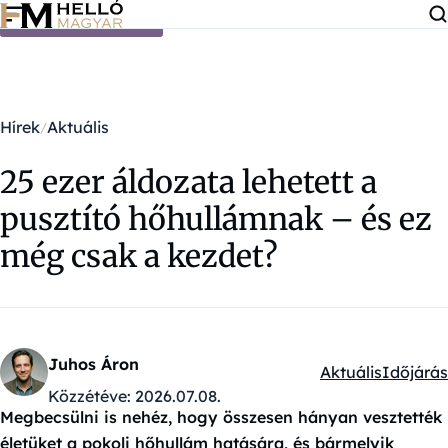
Ugrás a tartalomra
Hírek
Aktuális
25 ezer áldozata lehetett a
pusztító hőhullámnak – és ez
még csak a kezdet?
Juhos Áron
Aktuális
Időjárás
Kategóriák:
Közzétéve:
2026.07.08.
Megbecsülni is nehéz, hogy összesen hányan vesztették
életüket a pokoli hőhullám hatására, és bármelyik