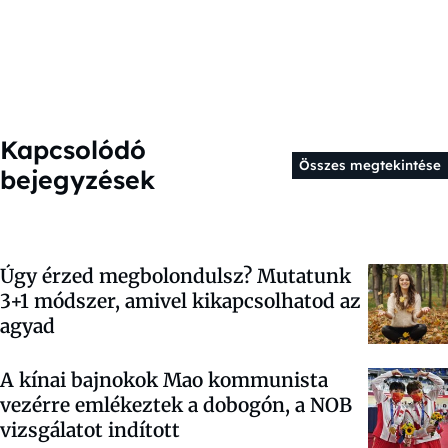
Kapcsolódó
Összes megtekintése
bejegyzések
Úgy érzed megbolondulsz? Mutatunk
3+1 módszer, amivel kikapcsolhatod az
agyad
A kínai bajnokok Mao kommunista
vezérre emlékeztek a dobogón, a NOB
vizsgálatot indított