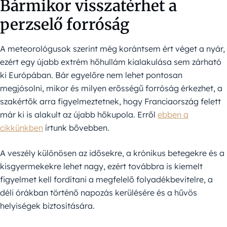
Bármikor visszatérhet a
perzselő forróság
A meteorológusok szerint még korántsem ért véget a nyár,
ezért egy újabb extrém hőhullám kialakulása sem zárható
ki Európában. Bár egyelőre nem lehet pontosan
megjósolni, mikor és milyen erősségű forróság érkezhet, a
szakértők arra figyelmeztetnek, hogy Franciaország felett
már ki is alakult az újabb hőkupola. Erről
ebben a
cikkünkben
írtunk bővebben.
A veszély különösen az idősekre, a krónikus betegekre és a
kisgyermekekre lehet nagy, ezért továbbra is kiemelt
figyelmet kell fordítani a megfelelő folyadékbevitelre, a
déli órákban történő napozás kerülésére és a hűvös
helyiségek biztosítására.