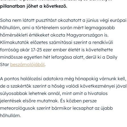
pillanatban jöhet a következő.
Soha nem látott pusztítást okozhatott a június végi európai
hőhullám, ami a történelem során mért legmagasabb
hőmérsékleti értékeket okozta Magyarországon is.
Klímakutatók előzetes számításai szerint a rendkívüli
forróság akár 17-25 ezer ember életét is követelhette
mindössze egyetlen hét leforgása alatt, derül ki a Daily
Star
beszámolójából
.
A pontos halálozási adatokra még hónapokig várnunk kell,
de a szakértők szerint a hőség valódi következményei jóval
súlyosabbak lehetnek annál, mint amit a hivatalos
jelentések elsőre mutatnak. És közben persze
meteorológusok szerint bármikor lecsaphat az újabb
hőhullám.