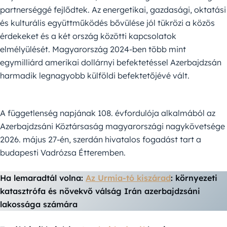
partnerséggé fejlődtek. Az energetikai, gazdasági, oktatási
és kulturális együttműködés bővülése jól tükrözi a közös
érdekeket és a két ország közötti kapcsolatok
elmélyülését. Magyarország 2024-ben több mint
egymilliárd amerikai dollárnyi befektetéssel Azerbajdzsán
harmadik legnagyobb külföldi befektetőjévé vált.
A függetlenség napjának 108. évfordulója alkalmából az
Azerbajdzsáni Köztársaság magyarországi nagykövetsége
2026. május 27-én, szerdán hivatalos fogadást tart a
budapesti Vadrózsa Étteremben.
Ha lemaradtál volna:
Az Urmia-tó kiszárad
: környezeti
katasztrófa és növekvő válság Irán azerbajdzsáni
lakossága számára