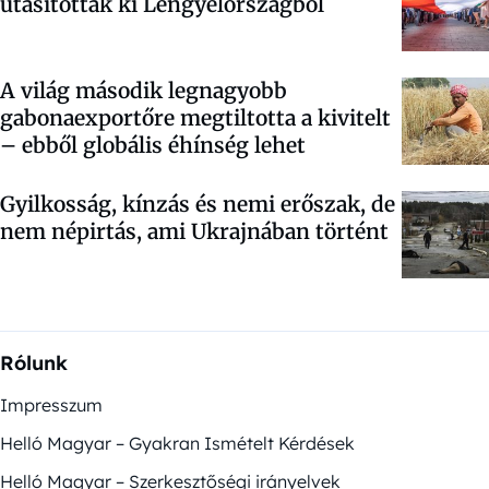
utasítottak ki Lengyelországból
A világ második legnagyobb
gabonaexportőre megtiltotta a kivitelt
– ebből globális éhínség lehet
Gyilkosság, kínzás és nemi erőszak, de
nem népirtás, ami Ukrajnában történt
Rólunk
Impresszum
Helló Magyar – Gyakran Ismételt Kérdések
Helló Magyar – Szerkesztőségi irányelvek