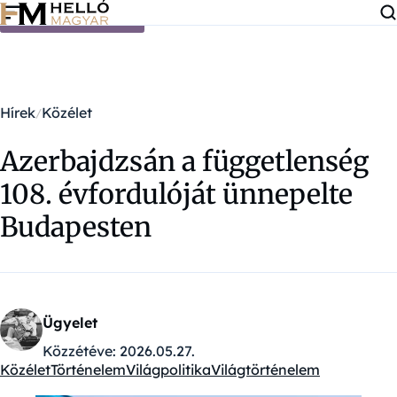
Ugrás a tartalomra
Hírek
Közélet
Azerbajdzsán a függetlenség
108. évfordulóját ünnepelte
Budapesten
Ügyelet
Közzétéve:
2026.05.27.
Közélet
Történelem
Világpolitika
Világtörténelem
Kategóriák: