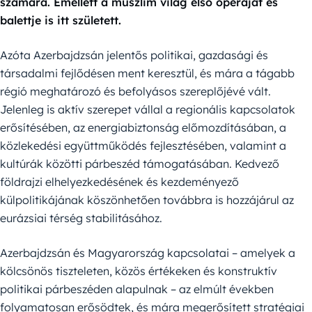
számára. Emellett a muszlim világ első operáját és
balettje is itt született.
Azóta Azerbajdzsán jelentős politikai, gazdasági és
társadalmi fejlődésen ment keresztül, és mára a tágabb
régió meghatározó és befolyásos szereplőjévé vált.
Jelenleg is aktív szerepet vállal a regionális kapcsolatok
erősítésében, az energiabiztonság előmozdításában, a
közlekedési együttműködés fejlesztésében, valamint a
kultúrák közötti párbeszéd támogatásában. Kedvező
földrajzi elhelyezkedésének és kezdeményező
külpolitikájának köszönhetően továbbra is hozzájárul az
eurázsiai térség stabilitásához.
Azerbajdzsán és Magyarország kapcsolatai – amelyek a
kölcsönös tiszteleten, közös értékeken és konstruktív
politikai párbeszéden alapulnak – az elmúlt években
folyamatosan erősödtek, és mára megerősített stratégiai