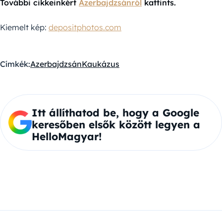
További cikkeinkért
Azerbajdzsánról
kattints.
Kiemelt kép:
depositphotos.com
Címkék:
Azerbajdzsán
Kaukázus
Itt állíthatod be, hogy a Google
keresőben elsők között legyen a
HelloMagyar!