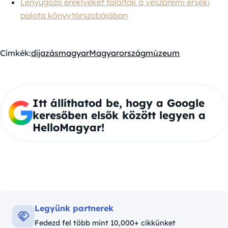
Lenyűgöző ereklyéket találtak a veszprémi érseki
palota könyvtárszobájában
Címkék:
díjazás
magyar
Magyarország
múzeum
Itt állíthatod be, hogy a Google
keresőben elsők között legyen a
HelloMagyar!
Legyünk partnerek
Fedezd fel több mint 10,000+ cikkünket