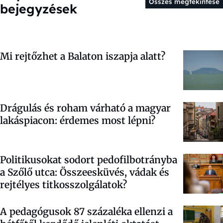
Összes megtekintése
bejegyzések
Mi rejtőzhet a Balaton iszapja alatt?
Drágulás és roham várható a magyar
lakáspiacon: érdemes most lépni?
Politikusokat sodort pedofilbotrányba
a Szőlő utca: Összeesküvés, vádak és
rejtélyes titkosszolgálatok?
A pedagógusok 87 százaléka ellenzi a