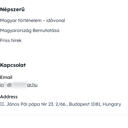
Népszerű
Magyar történelem – idővonal
Magyarország Bemutatása
Friss hírek
Kapcsolat
Email
in
**
@
*********
ar.hu
Address
II. János Pál pápa tér 23. 2/66., Budapest 1081, Hungary