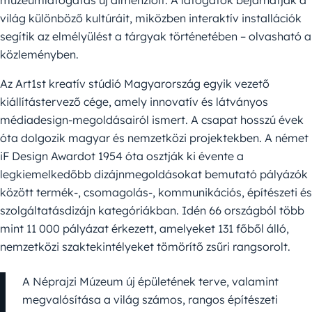
múzeumlátogatás új dimenzióit. A látogatók bejárhatják a
világ különböző kultúráit, miközben interaktív installációk
segítik az elmélyülést a tárgyak történetében – olvasható a
közleményben.
Az Art1st kreatív stúdió Magyarország egyik vezető
kiállítástervező cége, amely innovatív és látványos
médiadesign-megoldásairól ismert. A csapat hosszú évek
óta dolgozik magyar és nemzetközi projektekben. A német
iF Design Awardot 1954 óta osztják ki évente a
legkiemelkedőbb dizájnmegoldásokat bemutató pályázók
között termék-, csomagolás-, kommunikációs, építészeti és
szolgáltatásdizájn kategóriákban. Idén 66 országból több
mint 11 000 pályázat érkezett, amelyeket 131 főből álló,
nemzetközi szaktekintélyeket tömörítő zsűri rangsorolt.
A Néprajzi Múzeum új épületének terve, valamint
megvalósítása a világ számos, rangos építészeti