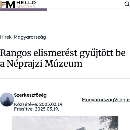
Ugrás a tartalomra
Hírek
Magyarország
Rangos elismerést gyűjtött be
a Néprajzi Múzeum
Szerkesztőség
Magyarország
Világűr
Kategóriák:
Közzétéve:
2025.03.19.
Frissítve:
2025.03.19.