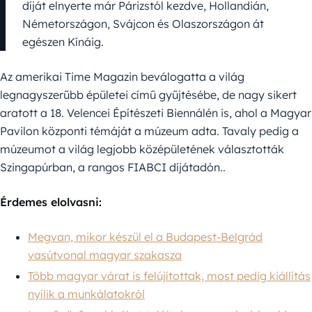
díját elnyerte már Párizstól kezdve, Hollandián,
Németországon, Svájcon és Olaszországon át
egészen Kínáig.
Az amerikai Time Magazin beválogatta a világ
legnagyszerűbb épületei című gyűjtésébe, de nagy sikert
aratott a 18. Velencei Építészeti Biennálén is, ahol a Magyar
Pavilon központi témáját a múzeum adta. Tavaly pedig a
múzeumot a világ legjobb középületének választották
Szingapúrban, a rangos FIABCI díjátadón..
Érdemes elolvasni:
Megvan, mikor készül el a Budapest-Belgrád
vasútvonal magyar szakasza
Több magyar várat is felújítottak, most pedig kiállítás
nyílik a munkálatokról