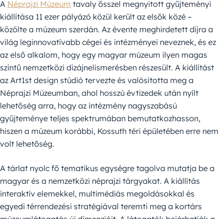
A
Néprajzi Múzeum
tavaly ősszel megnyitott gyűjteményi
kiállítása 11 ezer pályázó közül került az elsők közé –
közölte a múzeum szerdán. Az évente meghirdetett díjra a
világ leginnovatívabb cégei és intézményei neveznek, és ez
az első alkalom, hogy egy magyar múzeum ilyen magas
szintű nemzetközi dizájnelismerésben részesült. A kiállítást
az Art1st design stúdió tervezte és valósította meg a
Néprajzi Múzeumban, ahol hosszú évtizedek után nyílt
lehetőség arra, hogy az intézmény nagyszabású
gyűjteménye teljes spektrumában bemutatkozhasson,
hiszen a múzeum korábbi, Kossuth téri épületében erre nem
volt lehetőség.
A tárlat nyolc fő tematikus egységre tagolva mutatja be a
magyar és a nemzetközi néprajzi tárgyakat. A kiállítás
interaktív elemekkel, multimédiás megoldásokkal és
egyedi térrendezési stratégiával teremti meg a kortárs