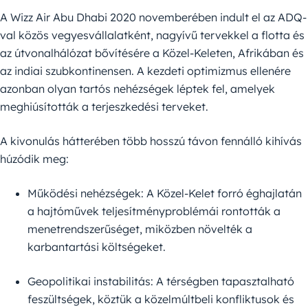
A Wizz Air Abu Dhabi 2020 novemberében indult el az ADQ-
val közös vegyesvállalatként, nagyívű tervekkel a flotta és
az útvonalhálózat bővítésére a Közel-Keleten, Afrikában és
az indiai szubkontinensen. A kezdeti optimizmus ellenére
azonban olyan tartós nehézségek léptek fel, amelyek
meghiúsították a terjeszkedési terveket.
A kivonulás hátterében több hosszú távon fennálló kihívás
húzódik meg:
Működési nehézségek: A Közel-Kelet forró éghajlatán
a hajtóművek teljesítményproblémái rontották a
menetrendszerűséget, miközben növelték a
karbantartási költségeket.
Geopolitikai instabilitás: A térségben tapasztalható
feszültségek, köztük a közelmúltbeli konfliktusok és