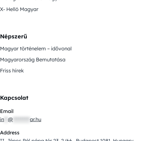
X- Helló Magyar
Népszerű
Magyar történelem – idővonal
Magyarország Bemutatása
Friss hírek
Kapcsolat
Email
in
**
@
*********
ar.hu
Address
II. János Pál pápa tér 23. 2/66., Budapest 1081, Hungary