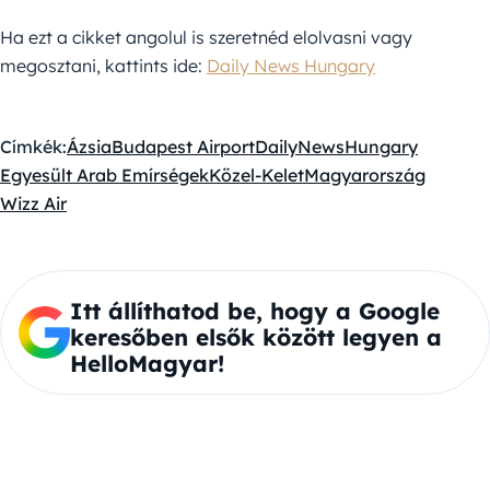
Ha ezt a cikket angolul is szeretnéd elolvasni vagy
megosztani, kattints ide:
Daily News Hungary
Címkék:
Ázsia
Budapest Airport
DailyNewsHungary
Egyesült Arab Emírségek
Közel-Kelet
Magyarország
Wizz Air
Itt állíthatod be, hogy a Google
keresőben elsők között legyen a
HelloMagyar!