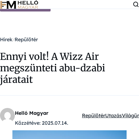
Ugrás a tartalomra
Hírek
Repülőtér
Ennyi volt! A Wizz Air
megszünteti abu-dzabi
járatait
Helló Magyar
Repülőtér
Utazás
Világűr
Kategóriák:
Közzétéve:
2025.07.14.