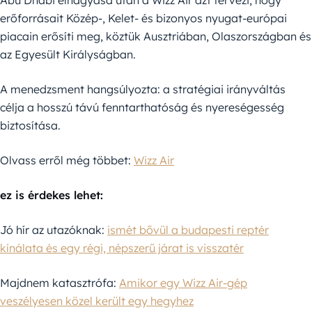
Abu Dhabi elhagyása után a Wizz Air azt tervezi, hogy
erőforrásait Közép-, Kelet- és bizonyos nyugat-európai
piacain erősíti meg, köztük Ausztriában, Olaszországban és
az Egyesült Királyságban.
A menedzsment hangsúlyozta: a stratégiai irányváltás
célja a hosszú távú fenntarthatóság és nyereségesség
biztosítása.
Olvass erről még többet:
Wizz Air
ez is érdekes lehet:
Jó hír az utazóknak:
ismét bővül a budapesti reptér
kínálata és egy régi, népszerű járat is visszatér
Majdnem katasztrófa:
Amikor egy Wizz Air-gép
veszélyesen közel került egy hegyhez