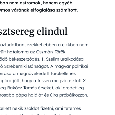
onban nem ostromok, hanem egyéb
ymos várának elfoglalása számított.
sztsereg elindul
köztudatban, ezekkel ebben a cikkben nem
került hatalomra az Oszmán-Török
tődő békeszerződés. I. Szelim uralkodása
dő Szreberniki Bánságot. A magyar politikai
orrása a megnövekedett törökellenes
póra jött, hogy a frissen megválasztott X.
eg Bakócz Tamás érseket, aki eredetileg
osabb pápa halálát és újra próbálkozzon.
lett nekik zsoldot fizetni, ami tetemes