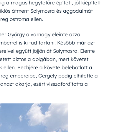
g a magas hegytetőre épített, jól kiépített
Miklós átment Solymosra és aggodalmát
ereg ostroma ellen.
ner György alvárnagy eleinte azzal
mberrel is ki tud tartani. Később már azt
ivel együtt jöjjön át Solymosra. Elente
etett biztos a dolgában, mert követet
 ellen. Pechjére a követe belebotlott a
ereg embereibe, Gergely pedig elhitette a
anazt akarja, ezért visszafordította a