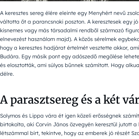
A keresztes sereg élére eleinte egy Menyhért nevű zso
váltotta őt a parancsnoki poszton. A keresztesek egy j
kisnemes vagy más társadalmi rendből származó figura
elnevezést használom majd). A közös sérelmek egybekov
hogy a keresztes hadjárat értelmét vesztette akkor, a
Budára. Egy másik pont egy adószedő megölése lehetett
és elosztották, ami súlyos bűnnek számított. Hogy alk
délre.
A parasztsereg és a két vá
Solymos és Lippa vára ét igen közeli erősségnek számí
birtokolta, aki Corvin János özvegyén keresztül jutott a
létszámmal bírt, tekintve, hogy az emberek jó részét S