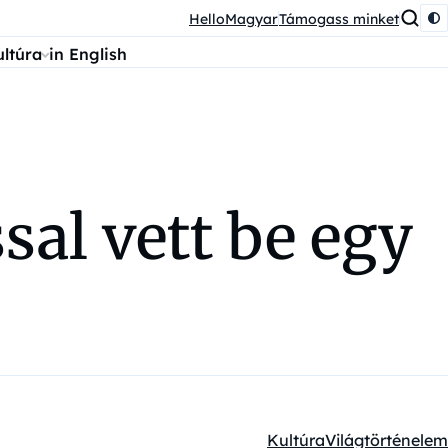
HelloMagyar
Támogass minket
ultúra
in English
sal vett be egy
Kultúra
Világtörténelem