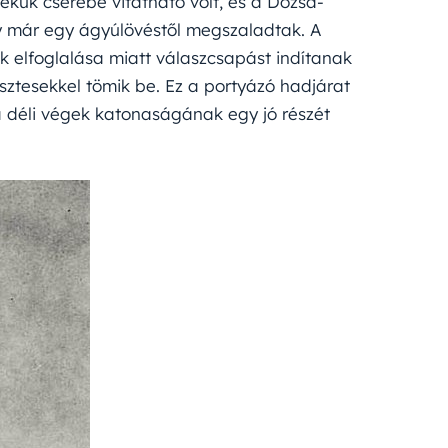
ékük cserébe vitatható volt, és a Dózsa-
y már egy ágyúlövéstől megszaladtak. A
ik elfoglalása miatt válaszcsapást indítanak
esztesekkel tömik be. Ez a portyázó hadjárat
 a déli végek katonaságának egy jó részét