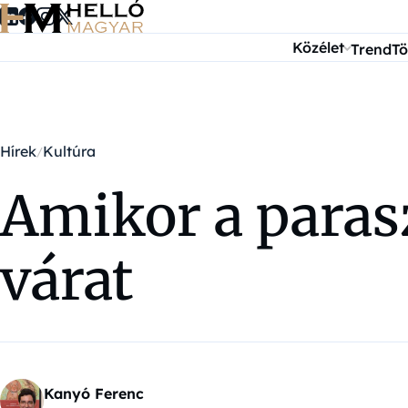
Ugrás a tartalomra
Közélet
Trend
Tö
Hírek
Kultúra
Amikor a parasz
várat
Kanyó Ferenc