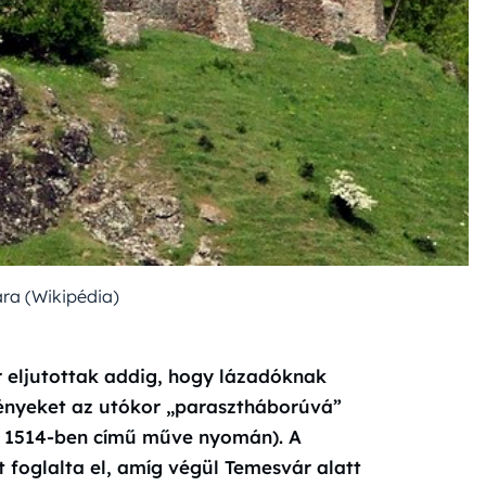
ra (Wikipédia)
 eljutottak addig, hogy lázadóknak
ményeket az utókor „parasztháborúvá”
ág 1514-ben című műve nyomán). A
 foglalta el, amíg végül Temesvár alatt