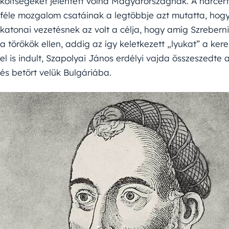
költségeket jelentett volna Magyarországnak. A harcért
féle mozgalom csatáinak a legtöbbje azt mutatta, hog
katonai vezetésnek az volt a célja, hogy amíg Szrebern
a törökök ellen, addig az így keletkezett „lyukat” a ker
el is indult, Szapolyai János erdélyi vajda összeszedte
és betört velük Bulgáriába.