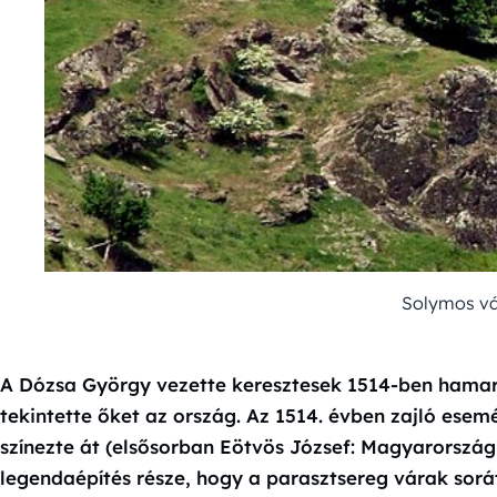
Solymos vá
A Dózsa György vezette keresztesek 1514-ben hamar
tekintette őket az ország. Az 1514. évben zajló ese
színezte át (elsősorban Eötvös József: Magyarorsz
legendaépítés része, hogy a parasztsereg várak sorát