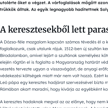
utolérte őket a végzet. A várfoglalások mögött az
trükkök álltak. Az egyik legnagyobb haditettnek Sol
A keresztesekből lett para
A Dózsa-féle mozgalom kapcsán számos tévedés él a 
foglalkozunk, csak utalunk rájuk. 1512-ben új szultán 
Birodalomban, amivel lejárt a szultánok személyéez kö
elején rögtön el is foglalta a Magyarország határát vé
vezetés tervezte ugyan a visszavágást, de anyagi erőf
védekezési költségek miatt már nem volt hozzá. Ezért ka
Leó pápa egy keresztes hadjárat szervezésével bízta m
Rómában akart maradni, hogy kivárja az egyébként kor
A keresztes hadaknak megvol az az előnye, hogy nem kel