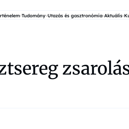
rténelem
Tudomány
Utazás és gasztronómia
Aktuális
K
tsereg zsarolás