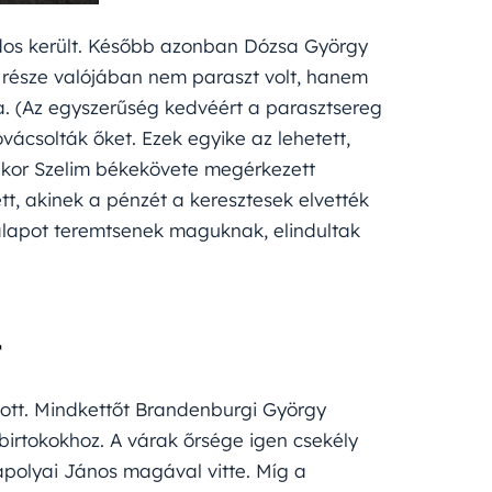
ldos került. Később azonban Dózsa György
ó része valójában nem paraszt volt, hanem
. (Az egyszerűség kedvéért a parasztsereg
ácsolták őket. Ezek egyike az lehetett,
mikor Szelim békekövete megérkezett
, akinek a pénzét a keresztesek elvették
ualapot teremtsenek maguknak, elindultak
r
tott. Mindkettőt Brandenburgi György
 birtokokhoz. A várak őrsége igen csekély
zapolyai János magával vitte. Míg a