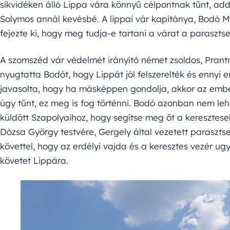
síkvidéken álló Lippa vára könnyű célpontnak tűnt, addi
Solymos annál kevésbé. A lippai vár kapitánya, Bodó 
fejezte ki, hogy meg tudja-e tartani a várat a paraszts
A szomszéd vár védelmét irányító német zsoldos, Prant
nyugtatta Bodót, hogy Lippát jól felszerelték és ennyi e
javasolta, hogy ha másképpen gondolja, akkor az embere
úgy tűnt, ez meg is fog történni. Bodó azonban nem leh
küldött Szapolyaihoz, hogy segítse meg őt a keresztesek
Dózsa György testvére, Gergely által vezetett paraszts
követtel, hogy az erdélyi vajda és a keresztes vezér ugy
követet Lippára.