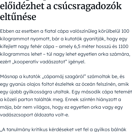
előidézhet a csúcsragadozók
eltűnése
Ebben az esetben a fiatal cápa valószínűleg körülbelül 100
kilogrammot nyomott, bár a kutatók gyanítják, hogy egy
kifejlett nagy fehér cápa – amely 6,5 méter hosszú és 1100
kilogrammos lehet – túl nagy lehet egyetlen orka számára,
ezért „kooperatív vadászatot” igényel.
Másnap a kutatók „cápamáj szagáról” számoltak be, és
egy gyanús olajos foltot észleltek az óceán felszínén, amik
egy újabb gyilkosságra utaltak. Egy második cápa tetemét
a közeli parton találták meg. Ennek szintén hiányzott a
mája, bár nem világos, hogy ez egyetlen orka vagy egy
vadászcsoport áldozata volt-e.
„A tanulmány kritikus kérdéseket vet fel a gyilkos bálnák