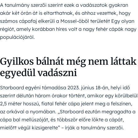
A tanulmány szerzői szerint ezek a vadászatok gyakran
akár két órán át is eltarthatnak, és ahhoz vezettek, hogy
számos cápafaj elkerüli a Mossel-öböl területét Egy olyan
régiót, amely korábban híres volt a nagy fehér cápák nagy
populációjáról.
Gyilkos bálnát még nem láttak
egyedül vadászni
Starboard egyéni támadása 2023. június 18-án, helyi idő
szerint délután három órakor történt, amikor egy körülbelül
2,5 méter hosszú, fiatal fehér cápa jelent meg a felszínen,
az orkával a nyomában. „Starboard ezután megragadta a
cápa bal mellúszóját, és többször előre lökte a cápát,
mielőtt végül kizsigerelte” – írják a tanulmány szerzői.