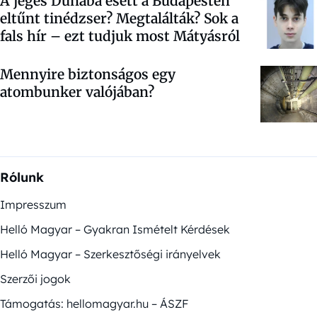
A jeges Dunába esett a Budapesten
eltűnt tinédzser? Megtalálták? Sok a
fals hír – ezt tudjuk most Mátyásról
Mennyire biztonságos egy
atombunker valójában?
Rólunk
Impresszum
Helló Magyar – Gyakran Ismételt Kérdések
Helló Magyar – Szerkesztőségi irányelvek
Szerzői jogok
Támogatás: hellomagyar.hu – ÁSZF