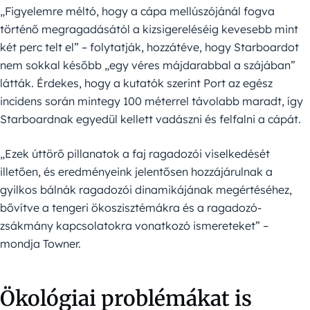
„Figyelemre méltó, hogy a cápa mellúszójánál fogva
történő megragadásától a kizsigereléséig kevesebb mint
két perc telt el” – folytatják, hozzátéve, hogy Starboardot
nem sokkal később „egy véres májdarabbal a szájában”
látták. Érdekes, hogy a kutatók szerint Port az egész
incidens során mintegy 100 méterrel távolabb maradt, így
Starboardnak egyedül kellett vadászni és felfalni a cápát.
„Ezek úttörő pillanatok a faj ragadozói viselkedését
illetően, és eredményeink jelentősen hozzájárulnak a
gyilkos bálnák ragadozói dinamikájának megértéséhez,
bővítve a tengeri ökoszisztémákra és a ragadozó-
zsákmány kapcsolatokra vonatkozó ismereteket” –
mondja Towner.
Ökológiai problémákat is