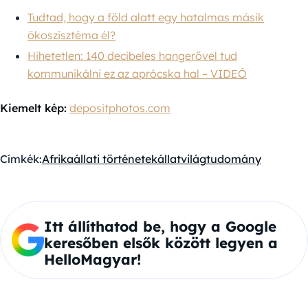
Tudtad, hogy a föld alatt egy hatalmas másik
ökoszisztéma él?
Hihetetlen: 140 decibeles hangerővel tud
kommunikálni ez az aprócska hal – VIDEÓ
Kiemelt kép:
depositphotos.com
Címkék:
Afrika
állati történetek
állatvilág
tudomány
Itt állíthatod be, hogy a Google
keresőben elsők között legyen a
HelloMagyar!