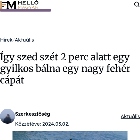
Ugrás a tartalomra
Hírek
Aktuális
Így szed szét 2 perc alatt egy
gyilkos bálna egy nagy fehér
cápát
Szerkesztőség
Aktuális
Kategór
Közzétéve:
2024.03.02.