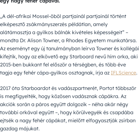
egy nagy fehér cápával.
„A dél-afrikai Mossel-öböl partjainál partjainál történt
elképesztő zsákmányszerzés példátlan, amely
alátámasztja a gyilkos bálnák kivételes képességeit” –
mondta Dr. Alison Towner, a Rhodes Egyetem munkatársa.
Az eseményt egy új tanulmányban leírva Towner és kollégái
kifejtik, hogy az elkövető egy Starboard nevű hím orka, aki
2015-ben bukkant fel először a térségben, és több éve
tagja egy fehér cápa-gyilkos osztagnak, írja az
IFLScience
.
2017 óta Starboardot és vadászpartnerét, Portot többször
is megfigyelték, hogy közösen vadásznak cápákra. Az
akciók során a páros együtt dolgozik – néha akár négy
további orkával együtt –, hogy körülvegyék és csapdába
ejtsék a nagy fehér cápákat, mielőtt elfogyasztják zsírban
gazdag májukat.