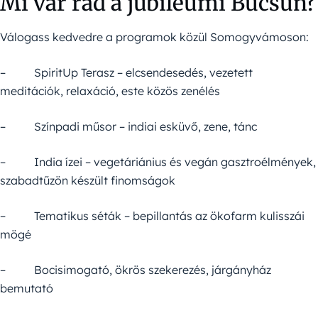
Mi vár rád a jubileumi Búcsún?
Válogass kedvedre a programok közül Somogyvámoson:
– SpiritUp Terasz – elcsendesedés, vezetett
meditációk, relaxáció, este közös zenélés
– Színpadi műsor – indiai esküvő, zene, tánc
– India ízei – vegetáriánius és vegán gasztroélmények,
szabadtűzön készült finomságok
– Tematikus séták – bepillantás az ökofarm kulisszái
mögé
– Bocisimogató, ökrös szekerezés, járgányház
bemutató