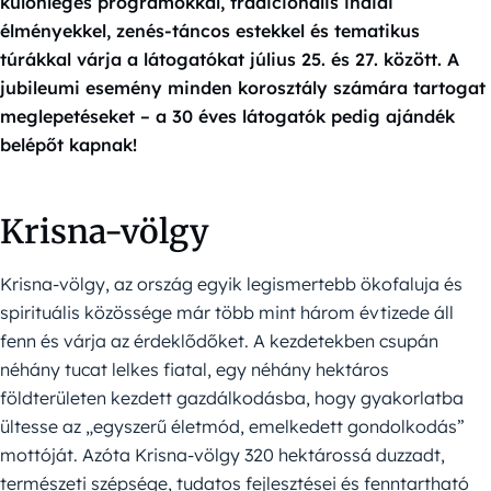
különleges programokkal, tradicionális indiai
élményekkel, zenés-táncos estekkel és tematikus
túrákkal várja a látogatókat július 25. és 27. között. A
jubileumi esemény minden korosztály számára tartogat
meglepetéseket – a 30 éves látogatók pedig ajándék
belépőt kapnak!
Krisna-völgy
Krisna-völgy, az ország egyik legismertebb ökofaluja és
spirituális közössége már több mint három évtizede áll
fenn és várja az érdeklődőket. A kezdetekben csupán
néhány tucat lelkes fiatal, egy néhány hektáros
földterületen kezdett gazdálkodásba, hogy gyakorlatba
ültesse az „egyszerű életmód, emelkedett gondolkodás”
mottóját. Azóta Krisna-völgy 320 hektárossá duzzadt,
természeti szépsége, tudatos fejlesztései és fenntartható