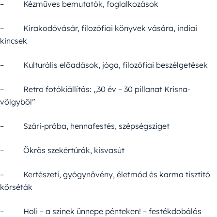
– Kézműves bemutatók, foglalkozások
– Kirakodóvásár, filozófiai könyvek vására, indiai
kincsek
– Kulturális előadások, jóga, filozófiai beszélgetések
– Retro fotókiállítás: „30 év – 30 pillanat Krisna-
völgyből”
– Szári-próba, hennafestés, szépségsziget
– Ökrös szekértúrák, kisvasút
– Kertészeti, gyógynövény, életmód és karma tisztító
körséták
– Holi – a színek ünnepe pénteken! – festékdobálós