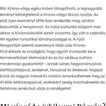
Bár Krisna-völgy egész évben látogatható, a legnagyobb
élményt kétségtelenül a Krisna-völgyi Búcsú nyújtja. Az
első ilyen eseményt 1996-ban rendezték meg, amikor
beavatták a templomot. Az indiai kulturális központ már
akkor is kíváncsiskodók ezreit vonzotta, így vált a szakrális
tér egyben turisztikai látványossággá is. A nyár
fénypontját jelentő eseményre több száz Krisna-
hívő érkezik az országból, hogy együtt mutassák be a
természetközeli életmódot és az ősi védikus kultúra
mindennapi gyakorlatát – annak színes hagyományaival,
életfilozófiájával, zenéjével, táncaival és ételeivel. Nappal
kicsik és nagyok interaktív módon ismerkedhetnek meg az
itt élők hétköznapjaival, esténként pedig mantraéneklés és
hatalmas zenés buli várja a vendégeket.