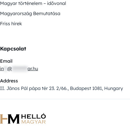
Magyar történelem – idővonal
Magyarország Bemutatása
Friss hírek
Kapcsolat
Email
in
**
@
*********
ar.hu
Address
II. János Pál pápa tér 23. 2/66., Budapest 1081, Hungary