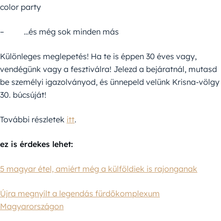
color party
– …és még sok minden más
Különleges meglepetés! Ha te is éppen 30 éves vagy,
vendégünk vagy a fesztiválra! Jelezd a bejáratnál, mutasd
be személyi igazolványod, és ünnepeld velünk Krisna-völgy
30. búcsúját!
További részletek
itt
.
ez is érdekes lehet:
5 magyar étel, amiért még a külföldiek is rajonganak
Újra megnyílt a legendás fürdőkomplexum
Magyarországon