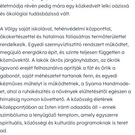
életmódja révén pedig mára egy közkedvelt lelki oázissá
és ökológiai tudásbázissá vált.
A Völgy saját iskolával, tehénvédelmi központtal,
ökokertészettel és hatalmas fóliasátras termőterülettel
rendelkezik. Egyedi szennyvíztisztító rendszert működtet,
megújuló energiákra épít, és szinte teljesen független a
közművektől. A lakók ökrös járgányházban, az ökrök
igavonó erejét felhasználva aprítják a fát és őrlik a
gabonát, saját méhészetet tartanak fenn, és egyedi
kézműves műhelyt is működtetnek, a Syama Handmade-
et, ahol a ruhakészítés a növények elültetésétől egészen a
hímzésig nyomon követhető. A közösség életének
középpontjában az Isten iránti odaadás áll – ennek
szimbóluma a lenyűgöző templom, amely egyszerre
spirituális, közösségi és kulturális programoknak is teret
ad.