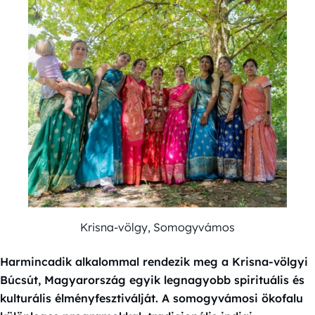
Krisna-völgy, Somogyvámos
Harmincadik alkalommal rendezik meg a Krisna-völgyi
Búcsút, Magyarország egyik legnagyobb spirituális és
kulturális élményfesztiválját. A somogyvámosi ökofalu