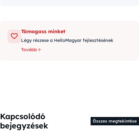
Támogass minket
Légy részese a HelloMagyar fejlesztésének
Tovább
Kapcsolódó
Összes megtekintése
bejegyzések