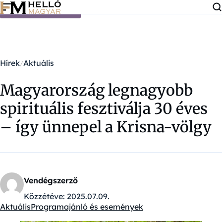
Ugrás a tartalomra
Hírek
Aktuális
Magyarország legnagyobb
spirituális fesztiválja 30 éves
– így ünnepel a Krisna-völgy
Vendégszerző
Közzétéve:
2025.07.09.
Aktuális
Programajánló és események
Kategóriák: