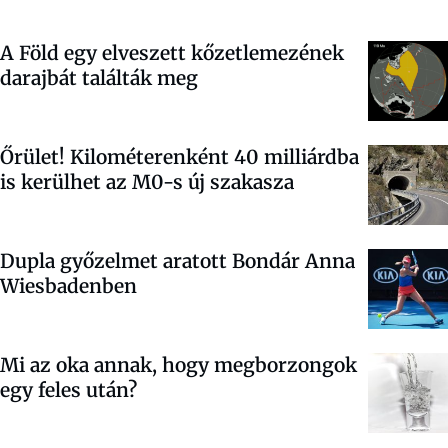
A Föld egy elveszett kőzetlemezének
darajbát találták meg
Őrület! Kilométerenként 40 milliárdba
is kerülhet az M0-s új szakasza
Dupla győzelmet aratott Bondár Anna
Wiesbadenben
Mi az oka annak, hogy megborzongok
egy feles után?